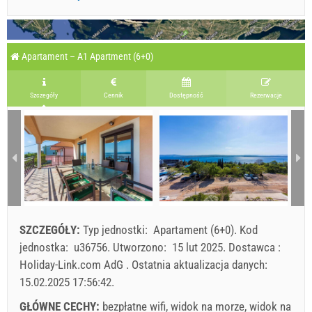
Apartament – A1 Apartment (6+0)
Szczegóły
Cennik
Dostępność
Rezerwacje
SZCZEGÓŁY:
Typ jednostki:
Apartament (6+0)
.
Kod
jednostka:
u36756
.
Utworzono:
15 lut 2025
.
Dostawca :
Holiday-Link.com AdG
.
Ostatnia aktualizacja danych:
15.02.2025 17:56:42
.
GŁÓWNE CECHY:
bezpłatne wifi, widok na morze, widok na