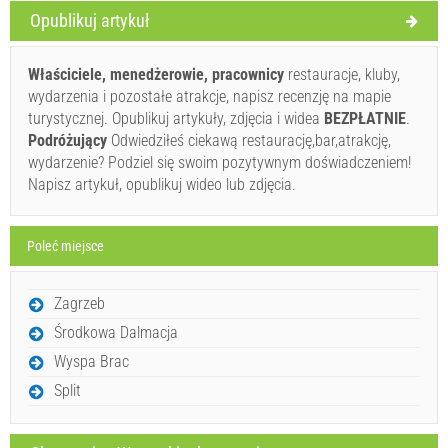
Warunki dostawcy
Opublikuj artykuł
Zarezerwuj i czekaj na potwierdzenie
Właściciele, menedżerowie, pracownicy
restauracje, kluby,
If you don"t want to book now, instead you have more
wydarzenia i pozostałe atrakcje, napisz recenzję na mapie
questions, please fill them bellow and click on "Send
turystycznej. Opublikuj artykuły, zdjęcia i widea
BEZPŁATNIE
.
Inquiry".
Podróżujący
Odwiedziłeś ciekawą restaurację,bar,atrakcję,
wydarzenie? Podziel się swoim pozytywnym doświadczeniem!
Napisz artykuł, opublikuj wideo lub zdjęcia.
Poleć miejsce
Wyślij zapytanie
Zagrzeb
Środkowa Dalmacja
Wyspa Brac
Split