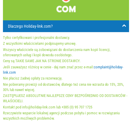
min. Nocy
7
5
5
24
25
26
27
28
29
30
przyjazd
Sobota
Każdego dnia
Każdego dnia
31
Dlaczego Holiday-link.com?
Cena wyświetlana jest dla określonej liczby osób
Oferty:
Tylko certyfikowani i profesjonalni dostawcy.
Holiday-Link płaci: 20 wrz 2025 - 31 gru 2026 / - 10 %
Z wszystkimi właścicielami podpisujemy umowę.
Wszyscy właściciele są zobowiązani do dostarczenia nam kopii licencji,
First minute 22 lut 2026 - 31 gru 2027 / - 10 %
oferowanych usług i kopii dowodu osobistego.
Ceny są TAKIE SAME JAK NA STRONIE DOSTAWCY.
Obowiązkowe:
Rejestracja gościa (01.07. - 31.08): 10 EUR
Jeśli zauważysz różnicę w cenie - daj nam znać przez e-mail:
complaint@holiday-
(once - według _person), Rejestracja gościa (01.01 - 30.06.
link.com
Nie płacisz żadnej opłaty za rezerwację.
/ 01.09. - 31.12.): 5 EUR (once - według _person)
Nie pobieramy prowizji od dostawców, dlatego też cena nie wzrasta do 15%, 20%,
30% lub nawet więcej.
ZASTĘPUJESZ ABSOLUTNIE NAJLEPSZE CENY BEZPOŚREDNIO OD DOSTAWCÓW -
WŁAŚCICIELI.
Kontakt pod info@holiday-link.com lub +385 (0) 95 707 1725
Rzeczywiste wsparcie lokalnej agencji podczas pobytu i pomoc w rozwiązaniu
wszystkich możliwych problemów.