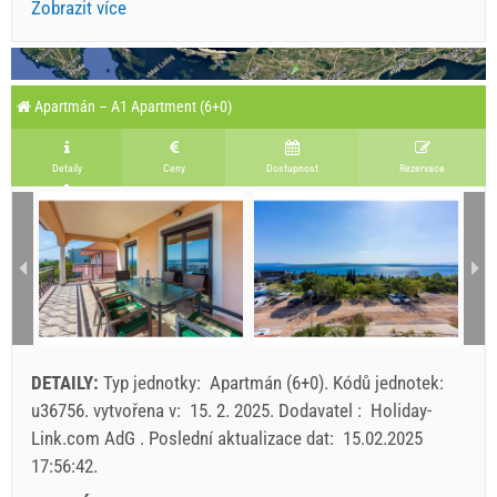
Zobrazit více
Apartmán – A1 Apartment (6+0)
Detaily
Ceny
Dostupnost
Rezervace
DETAILY:
Typ jednotky:
Apartmán (6+0)
.
Kódů jednotek:
u36756
.
vytvořena v:
15. 2. 2025
.
Dodavatel :
Holiday-
Link.com AdG
.
Poslední aktualizace dat:
15.02.2025
17:56:42
.