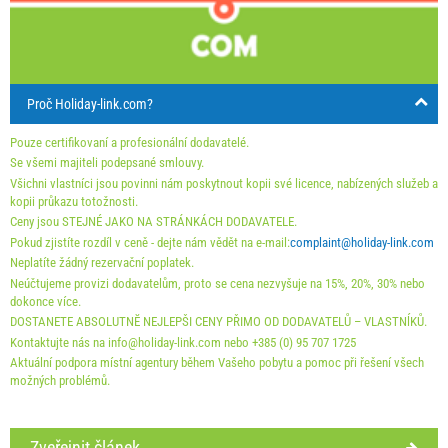
16
17
18
19
20
21
22
min. nocí
7
5
5
23
24
25
26
27
28
29
příjezd
Sobota
Kterýkoli den
Kterýkoli den
30
31
Proč Holiday-link.com?
Ceny zobrazené pro jednotku jsou pro určený počet osob.
Nabídky:
Pouze certifikovaní a profesionální dodavatelé.
Holiday-Link platí: 20. 9. 2025 - 31. 12. 2026 / - 10 %
Se všemi majiteli podepsané smlouvy.
Všichni vlastníci jsou povinni nám poskytnout kopii své licence, nabízených služeb a
First minute 22. 2. 2026 - 31. 12. 2027 / - 10 %
kopii průkazu totožnosti.
Ceny jsou STEJNÉ JAKO NA STRÁNKÁCH DODAVATELE.
Povinné:
Registrace hostů (01.07. - 31.08): 10 EUR (once -
Pokud zjistíte rozdíl v ceně - dejte nám vědět na e-mail:
complaint@holiday-link.com
za_person), Registrace hostů (01.01 - 30.06. / 01.09. -
Neplatíte žádný rezervační poplatek.
Neúčtujeme provizi dodavatelům, proto se cena nezvyšuje na 15%, 20%, 30% nebo
31.12.): 5 EUR (once - za_person)
dokonce více.
DOSTANETE ABSOLUTNĔ NEJLEPŠI CENY PŘIMO OD DODAVATELŮ – VLASTNĺKŮ.
Kontaktujte nás na info@holiday-link.com nebo +385 (0) 95 707 1725
Aktuální podpora místní agentury během Vašeho pobytu a pomoc při řešení všech
možných problémů.
Zveřejnit článek