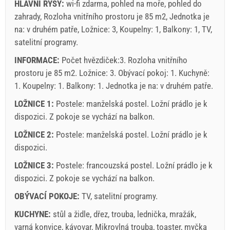
HLAVNÍ RYSY:
wi-fi zdarma, pohled na moře, pohled do
zahrady, Rozloha vnitřního prostoru je 85 m2, Jednotka je
na: v druhém patře, Ložnice: 3, Koupelny: 1, Balkony: 1, TV,
satelitní programy.
INFORMACE:
Počet hvězdiček:3. Rozloha vnitřního
prostoru je 85 m2. Ložnice: 3. Obývací pokoj: 1. Kuchyně:
1. Koupelny: 1. Balkony: 1. Jednotka je na:
v druhém patře
.
LOŽNICE 1:
Postele:
manželská postel
. Ložní prádlo je k
dispozici. Z pokoje se vychází na balkon.
LOŽNICE 2:
Postele:
manželská postel
. Ložní prádlo je k
dispozici.
LOŽNICE 3:
Postele:
francouzská postel
. Ložní prádlo je k
dispozici. Z pokoje se vychází na balkon.
OBÝVACÍ POKOJE:
TV
,
satelitní programy
.
KUCHYNE:
stůl a židle
,
dřez
,
trouba
,
lednička
,
mražák
,
varná konvice
,
kávovar
,
Mikrovlná trouba
,
toaster
,
myčka