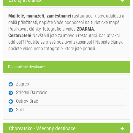
Podmínky dodavatele
Majitelé, manažeři, zaměstnanci
rastaurace, kluby, události a
Rezervovat a čekat na potvrzení
další příležitosti, napište Vaše hodnocení na turistické mapě.
Publikovat články, fotografie a videa
ZDARMA
.
Pokud si nepřejete, aby si okamžitě a budete mít další
Cestovatelé
Navštívili jste zajímavou restauraci, bar, atrakci,
otázky, prosím vyplňte je a klikněte na „Poslat poptávku“.
událost? Podělte se o své pozitivní zkušenosti! Napište článek,
pošlete video nebo fotografie, které jste pořídili.
Doporučené destinace
Zagreb
Poslat poptávku
Střední Dalmácie
Ostrov Brač
Split
Chorvatsko - Všechny destinace