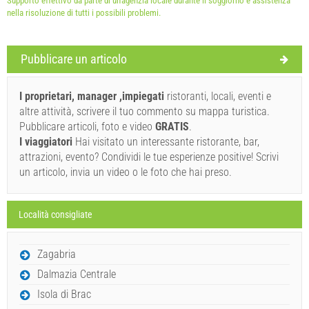
Supporto effettivo da parte di un'agenzia locale durante il soggiorno e assistenza
nella risoluzione di tutti i possibili problemi.
Termini e condizioni del fornitore
Pubblicare un articolo
Prenota e aspettare la conferma
I proprietari, manager ,impiegati
ristoranti, locali, eventi e
Se non desideri prenotare immediatamente e hai altre
altre attività, scrivere il tuo commento su mappa turistica.
domande, compila e fai clic su "Invia richiesta".
Pubblicare articoli, foto e video
GRATIS
.
I viaggiatori
Hai visitato un interessante ristorante, bar,
attrazioni, evento? Condividi le tue esperienze positive! Scrivi
un articolo, invia un video o le foto che hai preso.
Località consigliate
Inviare richiesta
Zagabria
Dalmazia Centrale
Isola di Brac