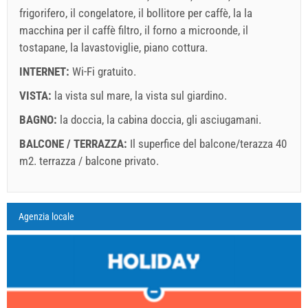
frigorifero
,
il congelatore
,
il bollitore per caffè
,
la la
macchina per il caffè filtro
,
il forno a microonde
,
il
tostapane
,
la lavastoviglie
,
piano cottura
.
INTERNET:
Wi-Fi gratuito
.
VISTA:
la vista sul mare
,
la vista sul giardino
.
BAGNO:
la doccia
,
la cabina doccia
,
gli asciugamani
.
BALCONE / TERRAZZA:
Il superfice del balcone/terazza 40
m2.
terrazza / balcone privato
.
Legenda:date con rosso sfondo sono prenotati.
A1 Apartment (6+0) : Prices 2026 EUR
Agenzia locale
I campi contrassegnati con asterisco (*) sono obbligatori!
agosto
2026
8 ago 2026
29 ago 2026
1
Numero delle persone
28 ago 2026
11 set 2026
2
LU
MA
ME
GI
VE
SA
DO
1 - 4
134.29 EUR
104.29 EUR
7
1
2
5
145.71 EUR
115.71 EUR
9
3
4
5
6
7
8
9