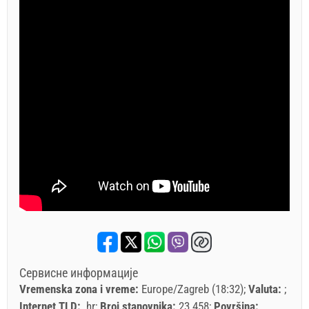
Сервисне информације
Vremenska zona i vreme:
Europe/Zagreb (18:32)
Valuta:
Internet TLD:
.hr
Broj stanovnika:
23.458
Površina: