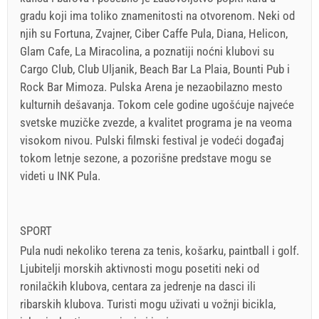
gradu koji ima toliko znamenitosti na otvorenom. Neki od
njih su Fortuna, Zvajner, Ciber Caffe Pula, Diana, Helicon,
Glam Cafe, La Miracolina, a poznatiji noćni klubovi su
Cargo Club, Club Uljanik, Beach Bar La Plaia, Bounti Pub i
Rock Bar Mimoza. Pulska Arena je nezaobilazno mesto
kulturnih dešavanja. Tokom cele godine ugošćuje najveće
svetske muzičke zvezde, a kvalitet programa je na veoma
visokom nivou. Pulski filmski festival je vodeći događaj
tokom letnje sezone, a pozorišne predstave mogu se
videti u INK Pula.
SPORT
Pula nudi nekoliko terena za tenis, košarku, paintball i golf.
Ljubitelji morskih aktivnosti mogu posetiti neki od
ronilačkih klubova, centara za jedrenje na dasci ili
ribarskih klubova. Turisti mogu uživati u vožnji bicikla,