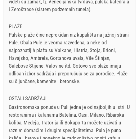
videti su zamak, tj. Venecijanska tvrđava, pulska katedrala
i Zeroštrase (sistem podzemnih tunela).
PLAŽE
Pulske plaže čine neprekidan niz kupališta na južnoj strani
Pule. Obala Pule je veoma razvedena, a neke od
najpoznatijih plaža su Valkane, Histria, Stoja, Brioni,
Havajsko, Ambrela, Gortanova uvala, Vile Štinjan,
Galebove Stijene, Valovine itd. Gotovo sve plaže imaju
odličan izbor sadržaja i preporučuju se za porodice. Plaže
su šljunčane, kamenite i betonske.
OSTALI SADRŽAJI
Gastronomska ponuda u Puli jedna je od najboljih u Istri. U
restoranima i kafanama Batelina, Oasi, Milano, Ribarska
koliba, Medeja, Tratorija ili Bokaporta možete uživati u
raznim domaćim i drugim specijalitetima. Pula je puna
kafića i barova i posebno je zadovoljstvo popiti kafu u