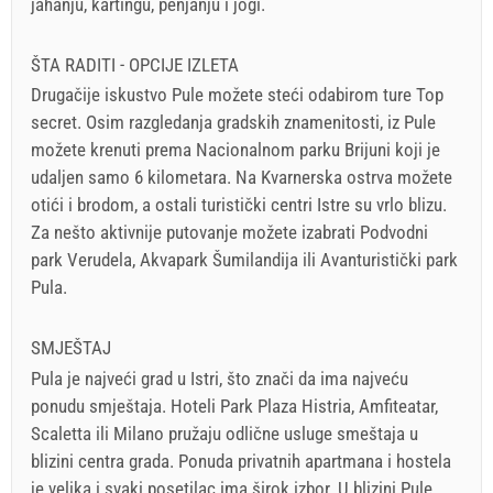
jahanju, kartingu, penjanju i jogi.
ŠTA RADITI - OPCIJE IZLETA
Drugačije iskustvo Pule možete steći odabirom ture Top
secret. Osim razgledanja gradskih znamenitosti, iz Pule
možete krenuti prema Nacionalnom parku Brijuni koji je
udaljen samo 6 kilometara. Na Kvarnerska ostrva možete
otići i brodom, a ostali turistički centri Istre su vrlo blizu.
Za nešto aktivnije putovanje možete izabrati Podvodni
park Verudela, Akvapark Šumilandija ili Avanturistički park
Pula.
SMJEŠTAJ
Pula je najveći grad u Istri, što znači da ima najveću
ponudu smještaja. Hoteli Park Plaza Histria, Amfiteatar,
Scaletta ili Milano pružaju odlične usluge smeštaja u
blizini centra grada. Ponuda privatnih apartmana i hostela
je velika i svaki posetilac ima širok izbor. U blizini Pule