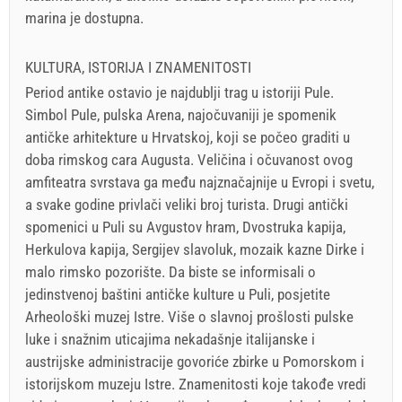
marina je dostupna.
KULTURA, ISTORIJA I ZNAMENITOSTI
Period antike ostavio je najdublji trag u istoriji Pule.
Simbol Pule, pulska Arena, najočuvaniji je spomenik
antičke arhitekture u Hrvatskoj, koji se počeo graditi u
doba rimskog cara Augusta. Veličina i očuvanost ovog
amfiteatra svrstava ga među najznačajnije u Evropi i svetu,
a svake godine privlači veliki broj turista. Drugi antički
spomenici u Puli su Avgustov hram, Dvostruka kapija,
Herkulova kapija, Sergijev slavoluk, mozaik kazne Dirke i
malo rimsko pozorište. Da biste se informisali o
jedinstvenoj baštini antičke kulture u Puli, posjetite
Arheološki muzej Istre. Više o slavnoj prošlosti pulske
luke i snažnim uticajima nekadašnje italijanske i
austrijske administracije govoriće zbirke u Pomorskom i
istorijskom muzeju Istre. Znamenitosti koje takođe vredi