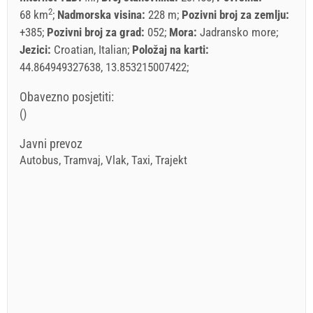
2
68 km
Nadmorska visina:
228 m
Pozivni broj za zemlju:
+385
Pozivni broj za grad:
052
Mora:
Jadransko more
Jezici:
Croatian, Italian
Položaj na karti:
44.864949327638, 13.853215007422
Obavezno posjetiti:
()
Javni prevoz
Autobus, Tramvaj, Vlak, Taxi, Trajekt