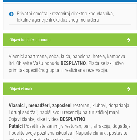
SUBOTA
Privatni smeštaj - rezerviraj direktno kod vlasnika,
lokalne agencije ili ekskluzivnog menađera
Hrvatska
,
Istra
,
Turistička mapa
PULA
Objavi turističku ponudu
Vlasnici apartmana, soba, kuća, pansiona, hotela, kampova
Forest (Bar / Pab) Pula
itd. Objavite Vašu ponudu
BESPLATNO
. Plaća se isključivo
32°C
primitak specifičnog upita ili realizirana rezervacija.
Objavi članak
slaba kiša
Brzina vetra: 10.56 km/h
Vlasnici , menadžeri, zaposleni
restorani, klubovi, događanja
i drugi sadržaji, napiši svoju recenziju na turističkoj mapi.
nedelja,
33°C
vedro
Objavi članke, slike i videa
BESPLATNO
9.8.26.
Ivan Nane (Facebook page)
Putnici
Posetili ste zanimljiv restoran, bar , atrakciju, događaj?
Address:
Max City Pula
E-mail:
forestbarpula@gmail.com
ponedeljak,
Podelite svoje pozitivna iskustva ! Napišite članak , postavite
31°C
vedro
video ili fotografije koje ste snimili .