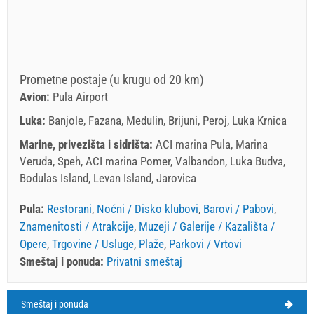
Prometne postaje (u krugu od 20 km)
Avion:
Pula Airport
Luka:
Banjole, Fazana, Medulin, Brijuni, Peroj, Luka Krnica
Marine, privezišta i sidrišta:
ACI marina Pula, Marina
Veruda, Speh, ACI marina Pomer, Valbandon, Luka Budva,
Bodulas Island, Levan Island, Jarovica
Pula:
Restorani
,
Noćni / Disko klubovi
,
Barovi / Pabovi
,
Znamenitosti / Atrakcije
,
Muzeji / Galerije / Kazališta /
Opere
,
Trgovine / Usluge
,
Plaže
,
Parkovi / Vrtovi
Smeštaj i ponuda:
Privatni smeštaj
Smeštaj i ponuda
Pula Vreme