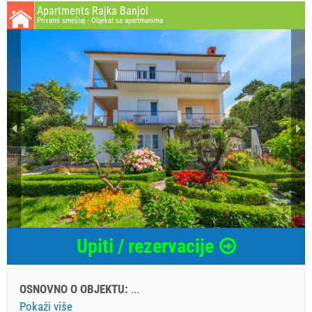
Apartments Rajka Banjol
Privatni smeštaj - Objekat sa apartmanima
Upiti / rezervacije
OSNOVNO O OBJEKTU:
...
Pokaži više