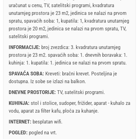
uračunat u cenu, TV, satelitski programi, kvadratura
unutarnjeg prostora je 23 m2, jedinica se nalazi na prvom
spratu, spavaćih soba: 1, kupatila: 1, kvadratura unutarnjeg
prostora je 20 m2, jedinica se nalazi na prvom spratu, TV,
satelitski programi.
INFORMACIJE:
broj zvezdica: 3. kvadratura unutarnjeg
prostora je 23 m2. spavaćih soba: 1. dnevnih boravaka: 1.
kuhinja: 1. kupatila: 1. jedinica se nalazi
na prvom spratu
.
SPAVAĆA SOBA:
Kreveti:
bračni krevet
. Posteljina je
dostupna. Iz sobe se izlazi na balkon.
DNEVNE PROSTORIJE:
TV
,
satelitski programi
.
KUHINJA:
stol i stolice
,
sudoper
,
frižider
,
aparat - kuhalo za
vodu
,
aparat za filter kafu
,
ploča za kuhanje
.
INTERNET:
besplatan wifi
.
POGLED:
pogled na vrt
.