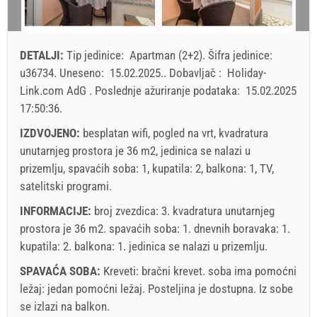
dolazak
Svaki dan
Svaki dan
Svaki dan
Sva
16
17
18
19
20
21
22
23
24
25
26
27
28
29
Prikazana cena je po jedinici za definisan broj osoba.
DETALJI:
Tip jedinice:
Apartman (2+2)
.
Šifra jedinice:
Ponude:
30
31
u36734
.
Uneseno:
15.02.2025.
.
Dobavljač :
Holiday-
Holiday-Link plaća: 13.09.2025. - 31.12.2026. / - 10 %
Link.com AdG
.
Poslednje ažuriranje podataka:
15.02.2025
17:50:36
.
Obavezno:
Prijava gostiju (01.07. - 31.08): 10 EUR (once -
za_person), Prijava gostiju (01.01 - 30.06. / 01.09. - 31.12.):
IZDVOJENO:
besplatan wifi, pogled na vrt, kvadratura
5 EUR (once - za_person)
unutarnjeg prostora je 36 m2, jedinica se nalazi u
prizemlju, spavaćih soba: 1, kupatila: 2, balkona: 1, TV,
satelitski programi.
INFORMACIJE:
broj zvezdica: 3. kvadratura unutarnjeg
prostora je 36 m2. spavaćih soba: 1. dnevnih boravaka: 1.
kupatila: 2. balkona: 1. jedinica se nalazi
u prizemlju
.
SPAVAĆA SOBA:
Kreveti:
bračni krevet
. soba ima pomoćni
ležaj:
jedan pomoćni ležaj
. Posteljina je dostupna. Iz sobe
se izlazi na balkon.