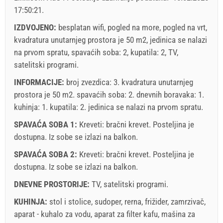
17:50:21
.
Obavezno:
Prijava gostiju (01.07. - 31.08): 10 EUR (once -
za_person), Prijava gostiju (01.01 - 30.06. / 01.09. - 31.12.):
IZDVOJENO:
besplatan wifi, pogled na more, pogled na vrt,
5 EUR (once - za_person)
kvadratura unutarnjeg prostora je 50 m2, jedinica se nalazi
na prvom spratu, spavaćih soba: 2, kupatila: 2, TV,
satelitski programi.
INFORMACIJE:
broj zvezdica: 3. kvadratura unutarnjeg
prostora je 50 m2. spavaćih soba: 2. dnevnih boravaka: 1.
kuhinja: 1. kupatila: 2. jedinica se nalazi
na prvom spratu
.
SPAVAĆA SOBA 1:
Kreveti:
bračni krevet
. Posteljina je
dostupna. Iz sobe se izlazi na balkon.
SPAVAĆA SOBA 2:
Kreveti:
bračni krevet
. Posteljina je
dostupna. Iz sobe se izlazi na balkon.
Uveti i odredbe dobavljača
DNEVNE PROSTORIJE:
TV
,
satelitski programi
.
Rezervirajte i čekajte na potvrdu
KUHINJA:
stol i stolice
,
sudoper
,
rerna
,
frižider
,
zamrzivač
,
aparat - kuhalo za vodu
,
aparat za filter kafu
,
mašina za
Ukoliko ne želite odmah rezervisati i imate još pitanja,