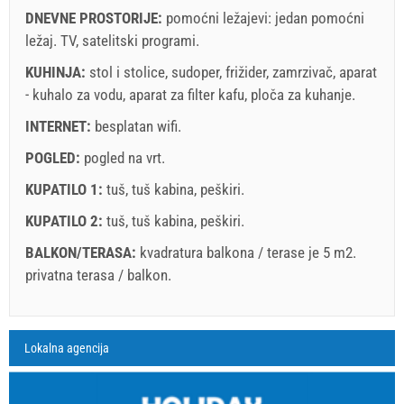
DNEVNE PROSTORIJE:
pomoćni ležajevi:
jedan pomoćni
ležaj
.
TV
,
satelitski programi
.
Uveti i odredbe dobavljača
KUHINJA:
stol i stolice
Rezervirajte i čekajte na potvrdu
,
sudoper
,
frižider
,
zamrzivač
,
aparat
- kuhalo za vodu
,
aparat za filter kafu
,
ploča za kuhanje
.
Ukoliko ne želite odmah rezervisati i imate još pitanja,
INTERNET:
besplatan wifi
.
upišite ih ispod i kliknite ˝Pošalji upit˝.
POGLED:
pogled na vrt
.
KUPATILO 1:
tuš
,
tuš kabina
,
peškiri
.
KUPATILO 2:
tuš
,
tuš kabina
,
peškiri
.
BALKON/TERASA:
kvadratura balkona / terase je 5 m2.
privatna terasa / balkon
.
Pošalji upit
Legenda: termini s red pozadinom su rezervirani
A2 Apartment (2+2) : Prices 2026 EUR
Lokalna agencija
Polja označena s zvedicom (*) su obavezna!
august
2026
09.08.2026.
22.08.2026.
05.09.2026.
19.0
Br. osoba
21.08.2026.
04.09.2026.
18.09.2026.
31.1
SU
MO
TU
WE
TH
FR
SA