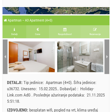
Apartman – A3 Apartment (4+0)
Detalji
Cene
Raspoloživost
Rezervacije
DETALJI:
Tip jedinice:
Apartman (4+0)
.
Šifra jedinice:
u36732
.
Uneseno:
15.02.2025.
.
Dobavljač :
Holiday-
Link.com AdG
.
Poslednje ažuriranje podataka:
21.11.2025
5:51:18
.
IZDVOJENO:
besplatan wifi, pogled na vrt, klima uređaj