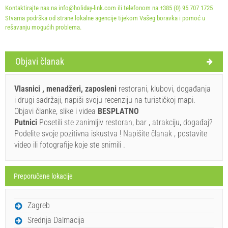
Kontaktirajte nas na info@holiday-link.com ili telefonom na +385 (0) 95 707 1725
Stvarna podrška od strane lokalne agencije tijekom Vašeg boravka i pomoć u
rešavanju mogućih problema.
Objavi članak
Uveti i odredbe dobavljača
Vlasnici , menadžeri, zaposleni
restorani, klubovi, događanja
Rezervirajte i čekajte na potvrdu
i drugi sadržaji, napiši svoju recenziju na turističkoj mapi.
Objavi članke, slike i videa
BESPLATNO
Ukoliko ne želite odmah rezervisati i imate još pitanja,
Putnici
Posetili ste zanimljiv restoran, bar , atrakciju, događaj?
upišite ih ispod i kliknite ˝Pošalji upit˝.
Podelite svoje pozitivna iskustva ! Napišite članak , postavite
video ili fotografije koje ste snimili .
Preporučene lokacije
Zagreb
Pošalji upit
Srednja Dalmacija