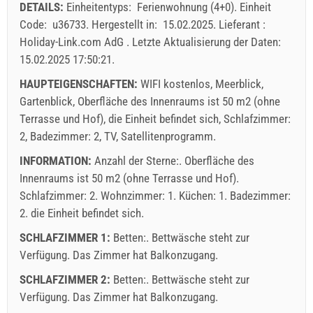
DETAILS:
Einheitentyps:
Ferienwohnung (4+0)
.
Einheit
von Personen
31
Code:
u36733
.
Hergestellt in:
15.02.2025
.
Lieferant :
Angebote:
Holiday-Link.com AdG
.
Letzte Aktualisierung der Daten:
Holiday-Link zahlt: 13.09.2025 - 31.12.2026 / - 10 %
15.02.2025 17:50:21
.
Obligatorisch:
Anmeldung der Gäste (01.07. - 31.08): 10
HAUPTEIGENSCHAFTEN:
WIFI kostenlos, Meerblick,
EUR (once - per_person), Anmeldung der Gäste (01.01 -
Gartenblick, Oberfläche des Innenraums ist 50 m2 (ohne
30.06. / 01.09. - 31.12.): 5 EUR (once - per_person)
Terrasse und Hof), die Einheit befindet sich, Schlafzimmer:
2, Badezimmer: 2, TV, Satellitenprogramm.
INFORMATION:
Anzahl der Sterne:. Oberfläche des
Innenraums ist 50 m2 (ohne Terrasse und Hof).
Schlafzimmer: 2. Wohnzimmer: 1. Küchen: 1. Badezimmer:
2. die Einheit befindet sich.
SCHLAFZIMMER 1:
Betten:. Bettwäsche steht zur
Verfügung. Das Zimmer hat Balkonzugang.
SCHLAFZIMMER 2:
Betten:. Bettwäsche steht zur
Verfügung. Das Zimmer hat Balkonzugang.
Lieferbedingungen des Lieferanten