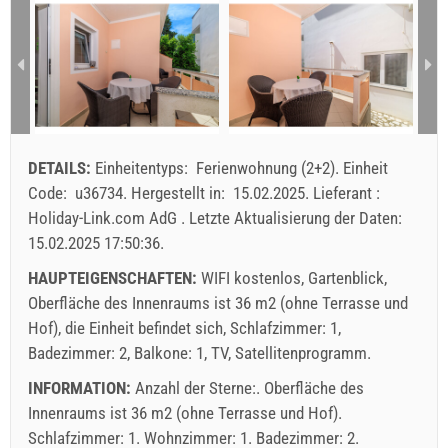
1 - 4
185.71 EUR
157.14 EUR
157.14 EUR
1
2
Min. Nächte
7
5
5
3
4
5
6
7
8
9
10
11
12
13
14
15
16
Ankunft
Jeder Tag
Jeder Tag
Jeder Tag
17
18
19
20
21
22
23
24
25
26
27
28
29
30
Angezeigter Preis der Einheit ist für bestimmtge Anzahl
DETAILS:
Einheitentyps:
Ferienwohnung (2+2)
.
Einheit
von Personen
31
Code:
u36734
.
Hergestellt in:
15.02.2025
.
Lieferant :
Angebote:
Holiday-Link.com AdG
.
Letzte Aktualisierung der Daten:
Holiday-Link zahlt: 13.09.2025 - 31.12.2026 / - 10 %
15.02.2025 17:50:36
.
Obligatorisch:
Anmeldung der Gäste (01.07. - 31.08): 10
HAUPTEIGENSCHAFTEN:
WIFI kostenlos, Gartenblick,
EUR (once - per_person), Anmeldung der Gäste (01.01 -
Oberfläche des Innenraums ist 36 m2 (ohne Terrasse und
30.06. / 01.09. - 31.12.): 5 EUR (once - per_person)
Hof), die Einheit befindet sich, Schlafzimmer: 1,
Badezimmer: 2, Balkone: 1, TV, Satellitenprogramm.
INFORMATION:
Anzahl der Sterne:. Oberfläche des
Innenraums ist 36 m2 (ohne Terrasse und Hof).
Schlafzimmer: 1. Wohnzimmer: 1. Badezimmer: 2.