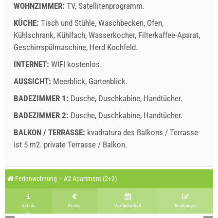
WOHNZIMMER:
Buchen Sie und warten auf Bestätigung
TV
,
Satellitenprogramm
.
KÜCHE:
Tisch und Stühle
,
Waschbecken
,
Ofen
,
Wenn Sie nicht sofort buchen möchten und weitere Fragen
Kühlschrank
,
Kühlfach
,
Wasserkocher
,
Filterkaffee-Aparat
,
haben, füllen Sie diese bitte aus und klicken Sie auf
Geschirrspülmaschine
,
Herd Kochfeld
.
"Anfrage senden".
INTERNET:
WIFI kostenlos
.
AUSSICHT:
Meerblick
,
Gartenblick
.
BADEZIMMER 1:
Dusche
,
Duschkabine
,
Handtücher
.
BADEZIMMER 2:
Dusche
,
Duschkabine
,
Handtücher
.
Anfrage senden
BALKON / TERRASSE:
kvadratura des Balkons / Terrasse
ist 5 m2.
private Terrasse / Balkon
.
Legende: Termine mit
rotter
Hintergrund sind gebucht.
A1 Apartment (4+0) : Prices 2026 EUR
Ferienwohnung – A2 Apartment (2+2)
Felder mit Sternchen (*) markiert sind Pflicht!
august
2026
25.07.2026
22.08.2026
05.09.2026
Anzahl der Personen
Details
Preise
Verfügbarkeit
Buchungen
21.08.2026
04.09.2026
18.09.2026
MO
DI
MI
DO
FR
SA
SO