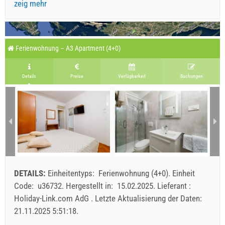
zeig mehr
Ferienwohnung – A3 Apartment (4+0)
Details
Preise
Verfügbarkeit
Buchungen
DETAILS:
Einheitentyps:
Ferienwohnung (4+0)
.
Einheit
Code:
u36732
.
Hergestellt in:
15.02.2025
.
Lieferant :
Holiday-Link.com AdG
.
Letzte Aktualisierung der Daten:
21.11.2025 5:51:18
.