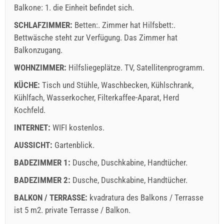
Balkone: 1. die Einheit befindet sich.
SCHLAFZIMMER:
Betten:. Zimmer hat Hilfsbett:.
Bettwäsche steht zur Verfügung. Das Zimmer hat
Balkonzugang.
WOHNZIMMER:
Hilfsliegeplätze.
TV
,
Satellitenprogramm
.
Lieferbedingungen des Lieferanten
KÜCHE:
Tisch und Stühle
Buchen Sie und warten auf Bestätigung
,
Waschbecken
,
Kühlschrank
,
Kühlfach
,
Wasserkocher
,
Filterkaffee-Aparat
,
Herd
Wenn Sie nicht sofort buchen möchten und weitere Fragen
Kochfeld
.
haben, füllen Sie diese bitte aus und klicken Sie auf
INTERNET:
WIFI kostenlos
.
"Anfrage senden".
AUSSICHT:
Gartenblick
.
BADEZIMMER 1:
Dusche
,
Duschkabine
,
Handtücher
.
BADEZIMMER 2:
Dusche
,
Duschkabine
,
Handtücher
.
BALKON / TERRASSE:
kvadratura des Balkons / Terrasse
ist 5 m2.
private Terrasse / Balkon
.
Anfrage senden