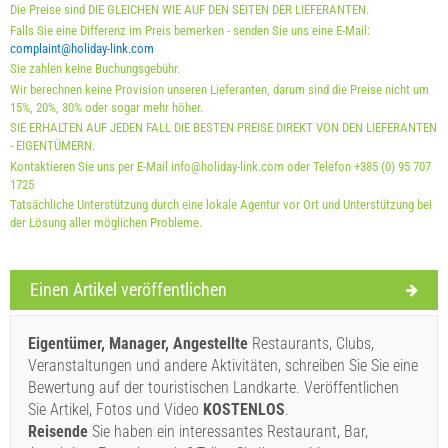
Die Preise sind DIE GLEICHEN WIE AUF DEN SEITEN DER LIEFERANTEN.
Obligatorisch:
Anmeldung der Gäste (01.07. - 31.08): 10
Falls Sie eine Differenz im Preis bemerken - senden Sie uns eine E-Mail:
EUR (once - per_person), Anmeldung der Gäste (01.01 -
complaint@holiday-link.com
Sie zahlen keine Buchungsgebühr.
30.06. / 01.09. - 31.12.): 5 EUR (once - per_person)
Wir berechnen keine Provision unseren Lieferanten, darum sind die Preise nicht um
15%, 20%, 30% oder sogar mehr höher.
SIE ERHALTEN AUF JEDEN FALL DIE BESTEN PREISE DIREKT VON DEN LIEFERANTEN
- EIGENTÜMERN.
Kontaktieren Sie uns per E-Mail info@holiday-link.com oder Telefon +385 (0) 95 707
1725
Tatsächliche Unterstützung durch eine lokale Agentur vor Ort und Unterstützung bei
der Lösung aller möglichen Probleme.
Lieferbedingungen des Lieferanten
Einen Artikel veröffentlichen
Buchen Sie und warten auf Bestätigung
Wenn Sie nicht sofort buchen möchten und weitere Fragen
Eigentümer, Manager, Angestellte
Restaurants, Clubs,
haben, füllen Sie diese bitte aus und klicken Sie auf
Veranstaltungen und andere Aktivitäten, schreiben Sie Sie eine
Bewertung auf der touristischen Landkarte. Veröffentlichen
"Anfrage senden".
Sie Artikel, Fotos und Video
KOSTENLOS
.
Reisende
Sie haben ein interessantes Restaurant, Bar,