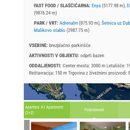
FAST FOOD / SLAŠČIČARNA:
Enya
(5177.98 m),
D
(9876.24 m)
PARK / VRT:
Adrenalin
(875.93 m),
Šetnica uz Dub
Malikovo stablo
(2987.75 m)
VSEBINE:
brezplačno parkirišče
AKTIVNOSTI V OBJEKTU:
odprti bazen
ODDALJENOSTI:
Center mesta: 3000 m Letališče: 1
Reštavracija: 150 m Trgovina z živežnimi proizvodi:
Apartma A1 Apartment
Podrobnosti
(2+2)