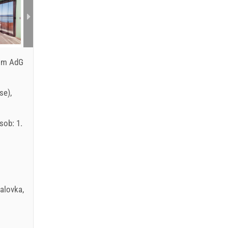
com AdG
se),
sob: 1.
UR
alovka
,