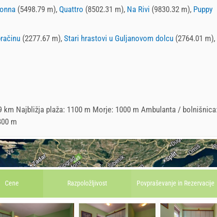
onna
(5498.79 m),
Quattro
(8502.31 m),
Na Rivi
(9830.32 m),
Puppy
račinu
(2277.67 m),
Stari hrastovi u Guljanovom dolcu
(2764.01 m),
9 km Najbližja plaža: 1100 m Morje: 1000 m Ambulanta / bolnišnica
 800 m
Cene
Razpoložljivost
Povpraševanje in
Rezervacije