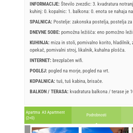
Cena prikazana je za enoto za določeno število ose
INFORMACIJE:
Število zvezdic: 3. kvadratura notran
Ponudbe:
kuhinj: 0. kopalnic: 1. balkona: 0. enota se nahaja
na
Holiday-Link plača: 11. sep. 2025 - 31. dec. 2026 
SPALNICA:
Postelje:
zakonska postelja
,
postelja z
november
2026
Obvezno:
Prijava gostov (01.07. - 31.08): 10 EUR (onc
DNEVNE SOBE:
pomožna ležišča:
eno pomožno leži
SU
MO
TU
WE
TH
FR
SA
SU
(once - za_person)
KUHINJA:
miza in stoli
,
pomivalno korito
,
hladilnik
,
1
2
3
4
5
6
7
opekač
,
pomivalni stroj
,
likalnik
,
kuhalna plošča
.
8
9
10
11
12
13
14
6
INTERNET:
brezplačen wifi
.
15
16
17
18
19
20
21
13
POGLEJ:
pogled na morje
,
pogled na vrt
.
22
23
24
25
26
27
28
20
Pravila in pogoji dobavitelja
KOPALNICA:
tuš
,
tuš kabina
,
brisače
.
29
30
27
Rezervirajt
p
BALKON / TERASA:
kvadratura balkona / terase je 
Če ne želite rezervirati vnaprej in imate dodatna vpra
Legenda: termini z red ozadjem so rezervirani
spodaj in kliknite "Pošlji povpraševanje".
A2 Apartment (3+1) : Prices 2026 EUR
Apartma A3 Apartment
Podrobnosti
Polja označena z zvezdico (*) so obvezna!
(2+0)
Št. Oseb
august
2026