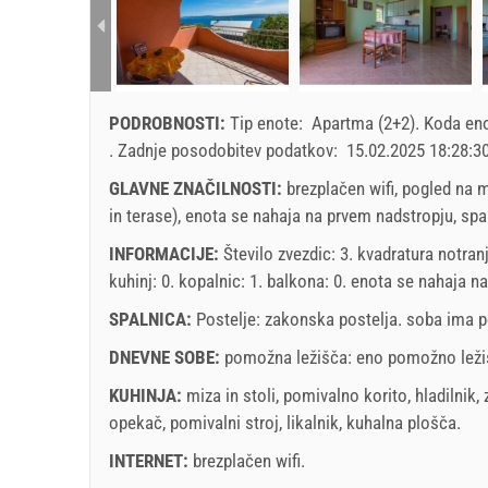
PODROBNOSTI:
Tip enote:
Apartma (2+2)
.
Koda en
.
Zadnje posodobitev podatkov:
15.02.2025 18:28:3
GLAVNE ZNAČILNOSTI:
brezplačen wifi, pogled na m
in terase), enota se nahaja na prvem nadstropju, spaln
INFORMACIJE:
Število zvezdic: 3. kvadratura notran
kuhinj: 0. kopalnic: 1. balkona: 0. enota se nahaja
na
SPALNICA:
Postelje:
zakonska postelja
. soba ima 
DNEVNE SOBE:
pomožna ležišča:
eno pomožno leži
KUHINJA:
miza in stoli
,
pomivalno korito
,
hladilnik
,
opekač
,
pomivalni stroj
,
likalnik
,
kuhalna plošča
.
INTERNET:
brezplačen wifi
.