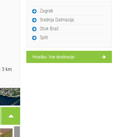
Zagreb
Srednja Dalmacija
Otok Brač
Split
Hrvaška - Vse destinacije
: 3 km