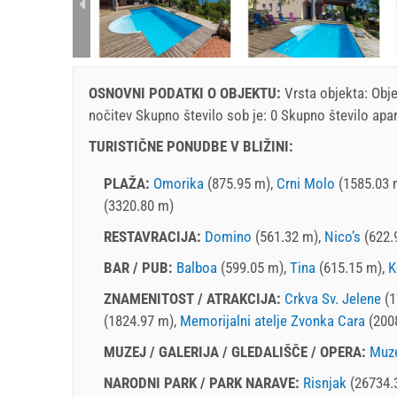
rtment (2+0):
OSNOVNI PODATKI O OBJEKTU:
Vrsta objekta:
Obje
nočitev
Skupno število sob je: 0 Skupno število apar
TURISTIČNE PONUDBE V BLIŽINI:
PLAŽA:
Omorika
(875.95 m),
Crni Molo
(1585.03 
(3320.80 m)
RESTAVRACIJA:
Domino
(561.32 m),
Nico’s
(622.
BAR / PUB:
Balboa
(599.05 m),
Tina
(615.15 m),
K
ZNAMENITOST / ATRAKCIJA:
Crkva Sv. Jelene
(1
(1824.97 m),
Memorijalni atelje Zvonka Cara
(200
MUZEJ / GALERIJA / GLEDALIŠČE / OPERA:
Muze
NARODNI PARK / PARK NARAVE:
Risnjak
(26734.