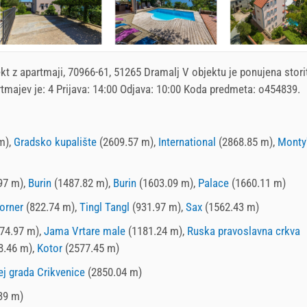
kt z apartmaji
, 70966-61, 51265 Dramalj V objektu je ponujena stori
tmajev je: 4 Prijava:
14:00
Odjava:
10:00
Koda predmeta: o454839.
m),
Gradsko kupalište
(2609.57 m),
International
(2868.85 m),
Monty
97 m),
Burin
(1487.82 m),
Burin
(1603.09 m),
Palace
(1660.11 m)
orner
(822.74 m),
Tingl Tangl
(931.97 m),
Sax
(1562.43 m)
74.97 m),
Jama Vrtare male
(1181.24 m),
Ruska pravoslavna crkva
8.46 m),
Kotor
(2577.45 m)
j grada Crikvenice
(2850.04 m)
39 m)