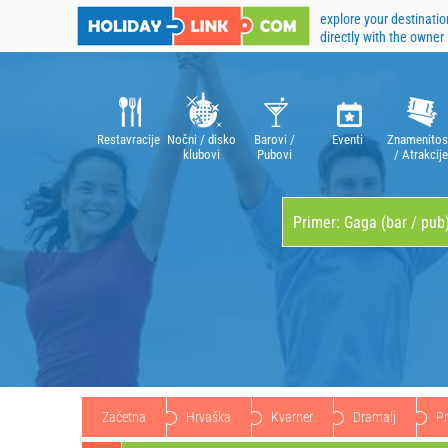
explore your destinatio
directly with the owner
Restavracije
Nočni / disko
Barovi /
Eventi
Znamenitos
klubovi
Pubovi
/ Atrakcije
Začetna
Hrvaška
Kvarner
Dramalj
Pr