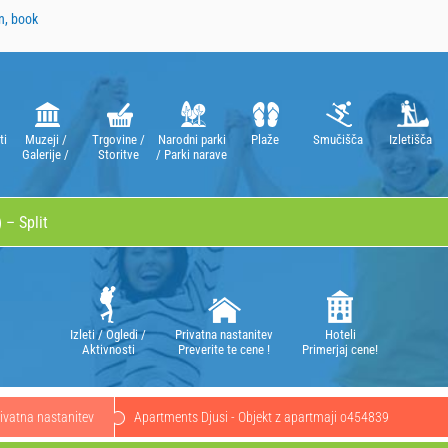
n, book
ti
Muzeji /
Trgovine /
Narodni parki
Plaže
Smučišča
Izletišča
Galerije /
Storitve
/ Parki narave
Gledališča /
Opere
Izleti / Ogledi /
Privatna nastanitev
Hoteli
Aktivnosti
Preverite te cene !
Primerjaj cene!
ivatna nastanitev
Apartments Djusi - Objekt z apartmaji o454839