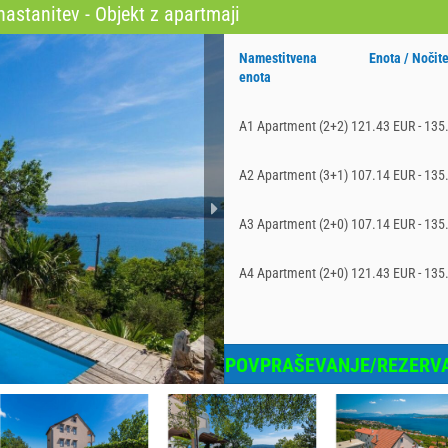
astanitev - Objekt z apartmaji
Namestitvena
Enota / Nočit
enota
A1 Apartment (2+2)
121.43 EUR - 135
A2 Apartment (3+1)
107.14 EUR - 135
A3 Apartment (2+0)
107.14 EUR - 135
A4 Apartment (2+0)
121.43 EUR - 135
POVPRAŠEVANJE/REZERVA