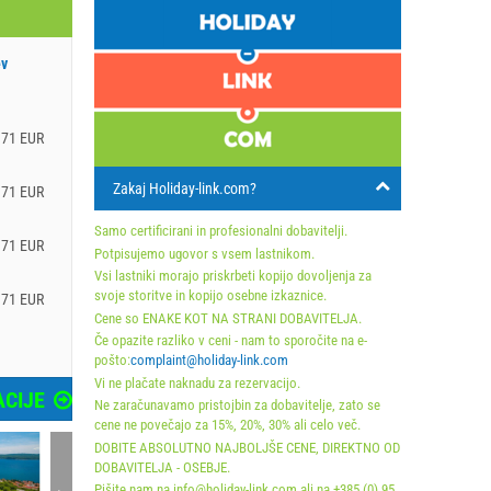
ev
.71 EUR
Zakaj Holiday-link.com?
.71 EUR
Samo certificirani in profesionalni dobavitelji.
.71 EUR
Potpisujemo ugovor s vsem lastnikom.
Vsi lastniki morajo priskrbeti kopijo dovoljenja za
svoje storitve in kopijo osebne izkaznice.
.71 EUR
Cene so ENAKE KOT NA STRANI DOBAVITELJA.
Če opazite razliko v ceni - nam to sporočite na e-
pošto:
complaint@holiday-link.com
Vi ne plačate naknadu za rezervacijo.
CIJE
Ne zaračunavamo pristojbin za dobavitelje, zato se
cene ne povečajo za 15%, 20%, 30% ali celo več.
DOBITE ABSOLUTNO NAJBOLJŠE CENE, DIREKTNO OD
DOBAVITELJA - OSEBJE.
Pišite nam na info@holiday-link.com ali na +385 (0) 95