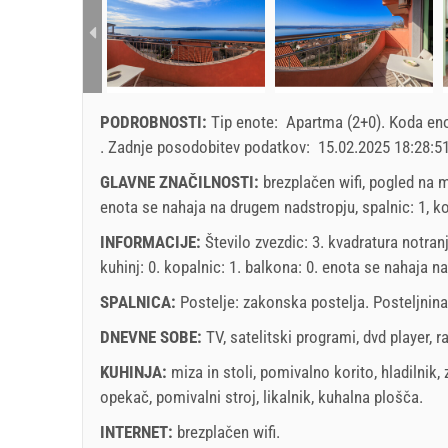
SU
MO
TU
WE
TH
FR
SA
SU
1 - 2
1
3
2
3
4
5
6
7
8
6
4
PODROBNOSTI:
Tip enote:
Apartma (2+0)
.
Koda en
9
10
11
12
13
14
15
13
min. Prenočitev
.
Zadnje posodobitev podatkov:
15.02.2025 18:28:5
16
17
18
19
20
21
22
20
prihod
GLAVNE ZNAČILNOSTI:
brezplačen wifi, pogled na m
23
24
25
26
27
28
29
27
enota se nahaja na drugem nadstropju, spalnic: 1, kop
30
31
Cena prikazana je za enoto za določeno število ose
INFORMACIJE:
Število zvezdic: 3. kvadratura notran
Ponudbe:
kuhinj: 0. kopalnic: 1. balkona: 0. enota se nahaja
na
Holiday-Link plača: 11. sep. 2025 - 31. dec. 2026 
SPALNICA:
Postelje:
zakonska postelja
. Posteljnina
november
2026
Obvezno:
Prijava gostov (01.07. - 31.08): 10 EUR (onc
DNEVNE SOBE:
TV
,
satelitski programi
,
dvd player
,
r
SU
MO
TU
WE
TH
FR
SA
SU
(once - za_person)
KUHINJA:
miza in stoli
,
pomivalno korito
,
hladilnik
,
1
2
3
4
5
6
7
opekač
,
pomivalni stroj
,
likalnik
,
kuhalna plošča
.
8
9
10
11
12
13
14
6
INTERNET:
brezplačen wifi
.
15
16
17
18
19
20
21
13