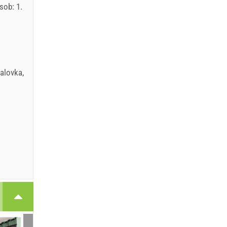
sob: 1.
UR
alovka
,