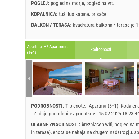
POGLEJ:
pogled na morje
,
pogled na vrt
.
KOPALNICA:
tuš
,
tuš kabina
,
brisače
.
BALKON / TERASA:
kvadratura balkona / terase je 
Legenda: termini z red ozadjem so rezervirani
A1 Apartment (2+2) : Prices 2026 EUR
Apartma A2 Apartment
Podrobnosti
Polja označena z zvezdico (*) so obvezna!
(3+1)
Št. Oseb
august
2026
SU
MO
TU
WE
TH
FR
SA
SU
1 - 2
1
3
2
3
4
5
6
7
8
6
4
PODROBNOSTI:
Tip enote:
Apartma (3+1)
.
Koda en
9
10
11
12
13
14
15
13
min. Prenočitev
.
Zadnje posodobitev podatkov:
15.02.2025 18:28:4
16
17
18
19
20
21
22
20
prihod
GLAVNE ZNAČILNOSTI:
brezplačen wifi, pogled na m
23
24
25
26
27
28
29
27
in terase), enota se nahaja na drugem nadstropju, spal
30
31