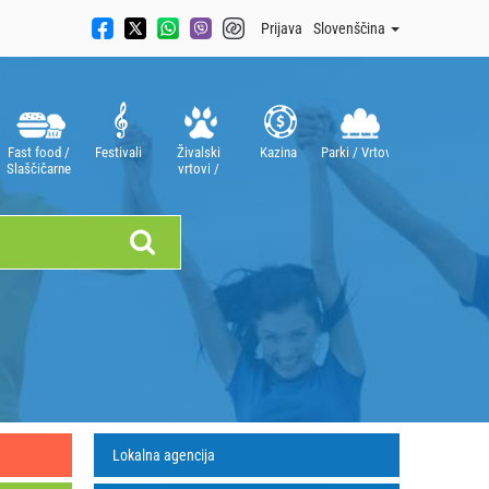
Prijava
Slovenščina
Fast food /
Festivali
Živalski
Kazina
Parki / Vrtovi
Slaščičarne
vrtovi /
Akvariji
Lokalna agencija