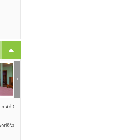
com AdG
vorišča