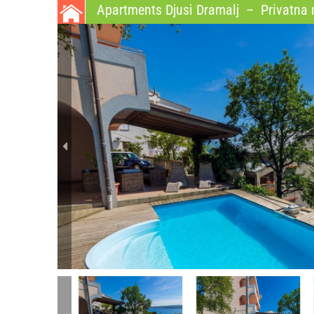
Apartments Djusi Dramalj
–
Privatna n