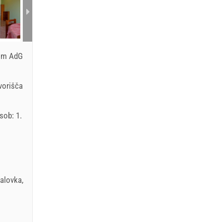
com AdG
vorišča
sob: 1.
alovka
,