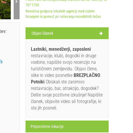
707 1725
Resnična podpora lokalnih agencij med vašim
bivanjem in pomoč pri reševanju morebitnih težav.
tev:
Objavi članek
Lastniki, menedžerji, zaposleni
restavracije, klubi, dogodki in druge
's
vsebine, napišite svojo recenzijo na
turističnem zemljevidu. Objavi člene,
slike in video posnetke
BREZPLAČNO
.
Potniki
Obiskali ste zanimivo
restavracijo, bar, atrakcijo, dogodek?
Delite svoje pozitivne izkušnje! Napišite
članek, objavite video ali fotografije, ki
ste jih posneli.
Priporočene lokacije