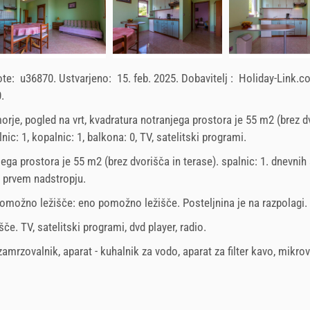
ote:
u36870
.
Ustvarjeno:
15. feb. 2025
.
Dobavitelj :
Holiday-Link.
0
.
orje, pogled na vrt, kvadratura notranjega prostora je 55 m2 (brez d
ic: 1, kopalnic: 1, balkona: 0, TV, satelitski programi.
jega prostora je 55 m2 (brez dvorišča in terase). spalnic: 1. dnevnih 
 prvem nadstropju
.
pomožno ležišče:
eno pomožno ležišče
. Posteljnina je na razpolagi.
šče
.
TV
,
satelitski programi
,
dvd player
,
radio
.
zamrzovalnik
,
aparat - kuhalnik za vodo
,
aparat za filter kavo
,
mikrov