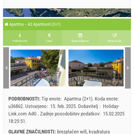
Apartma – A2 Apartment (2+1)
Podrobnosti
Cene
Razpoložljivost
Rezervacije
PODROBNOSTI:
Tip enote:
Apartma (2+1)
.
Koda enote:
u36862
.
Ustvarjeno:
15. feb. 2025
.
Dobavitelj :
Holiday-
Link.com AdG
.
Zadnje posodobitev podatkov:
15.02.2025
18:25:51
.
GLAVNE ZNAČILNOSTI:
brezplačen wifi, kvadratura