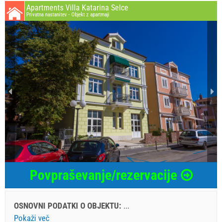
Apartments Villa Katarina Selce
Privatna nastanitev - Objekt z apartmaji
Povpraševanje/rezervacije
OSNOVNI PODATKI O OBJEKTU:
...
Pokaži več