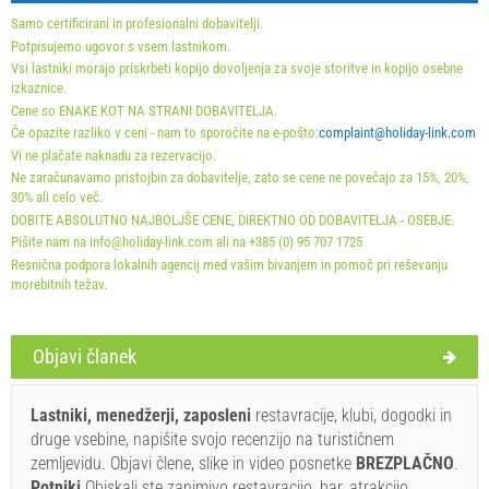
Holiday-Link plača: 15. sep. 2025 - 31. dec. 2026 / - 10
Samo certificirani in profesionalni dobavitelji.
%
Potpisujemo ugovor s vsem lastnikom.
Vsi lastniki morajo priskrbeti kopijo dovoljenja za svoje storitve in kopijo osebne
Obvezno:
Prijava gostov (01.07. - 31.08): 10 EUR (once -
izkaznice.
Cene so ENAKE KOT NA STRANI DOBAVITELJA.
za_person), Prijava gostov (01.01 - 30.06. / 01.09. - 31.12.):
Če opazite razliko v ceni - nam to sporočite na e-pošto:
complaint@holiday-link.com
5 EUR (once - za_person)
Vi ne plačate naknadu za rezervacijo.
Ne zaračunavamo pristojbin za dobavitelje, zato se cene ne povečajo za 15%, 20%,
30% ali celo več.
DOBITE ABSOLUTNO NAJBOLJŠE CENE, DIREKTNO OD DOBAVITELJA - OSEBJE.
Pišite nam na info@holiday-link.com ali na +385 (0) 95 707 1725
Resnična podpora lokalnih agencij med vašim bivanjem in pomoč pri reševanju
morebitnih težav.
Objavi članek
Pravila in pogoji dobavitelja
Lastniki, menedžerji, zaposleni
restavracije, klubi, dogodki in
Rezervirajte in počakajte na potrditev
druge vsebine, napišite svojo recenzijo na turističnem
zemljevidu. Objavi člene, slike in video posnetke
BREZPLAČNO
.
Če ne želite rezervirati vnaprej in imate dodatna vprašanja,
Potniki
Obiskali ste zanimivo restavracijo, bar, atrakcijo,