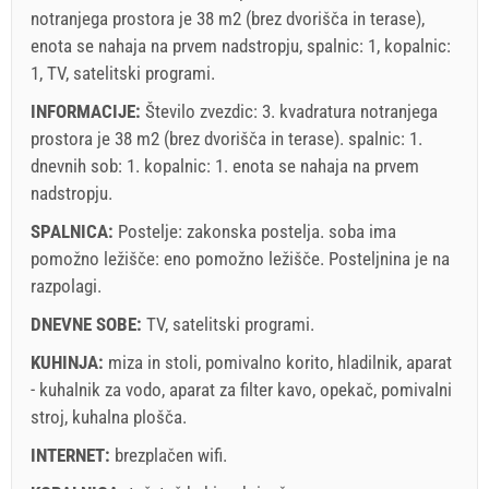
notranjega prostora je 38 m2 (brez dvorišča in terase),
enota se nahaja na prvem nadstropju, spalnic: 1, kopalnic:
1, TV, satelitski programi.
INFORMACIJE:
Število zvezdic: 3. kvadratura notranjega
prostora je 38 m2 (brez dvorišča in terase). spalnic: 1.
dnevnih sob: 1. kopalnic: 1. enota se nahaja
na prvem
nadstropju
.
SPALNICA:
Postelje:
zakonska postelja
. soba ima
pomožno ležišče:
eno pomožno ležišče
. Posteljnina je na
razpolagi.
DNEVNE SOBE:
TV
,
satelitski programi
.
KUHINJA:
miza in stoli
,
pomivalno korito
,
hladilnik
,
aparat
- kuhalnik za vodo
,
aparat za filter kavo
,
opekač
,
pomivalni
stroj
,
kuhalna plošča
.
INTERNET:
brezplačen wifi
.