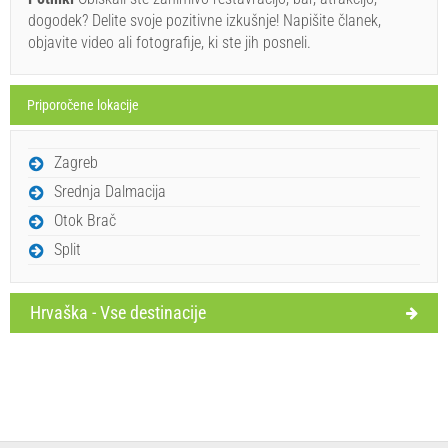
jih zapišite spodaj in kliknite "Pošlji povpraševanje".
dogodek? Delite svoje pozitivne izkušnje! Napišite članek,
objavite video ali fotografije, ki ste jih posneli.
Priporočene lokacije
Zagreb
Pošlji povpraševanje
Srednja Dalmacija
Otok Brač
Split
Hrvaška - Vse destinacije