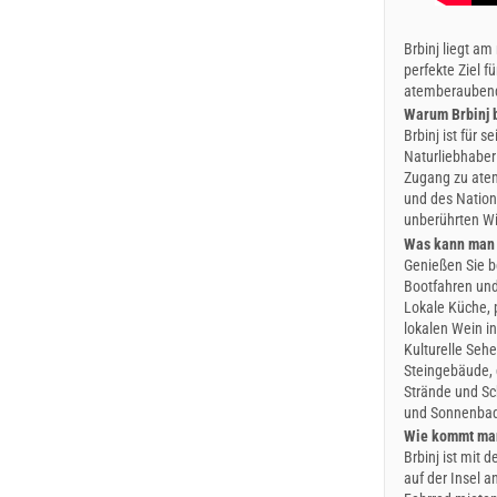
Brbinj liegt am
perfekte Ziel 
atemberaubende
Warum Brbinj 
Brbinj ist für 
Naturliebhaber
Zugang zu ate
und des Nation
unberührten Wi
Was kann man 
Genießen Sie b
Bootfahren und
Lokale Küche, p
lokalen Wein i
Kulturelle Seh
Steingebäude, 
Strände und S
und Sonnenbad
Wie kommt man
Brbinj ist mit 
auf der Insel 