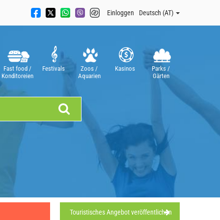
Einloggen
Deutsch (AT)
Fast food /
Festivals
Zoos /
Kasinos
Parks /
Konditoreien
Aquarien
Gärten
Touristisches Angebot veröffentlichen