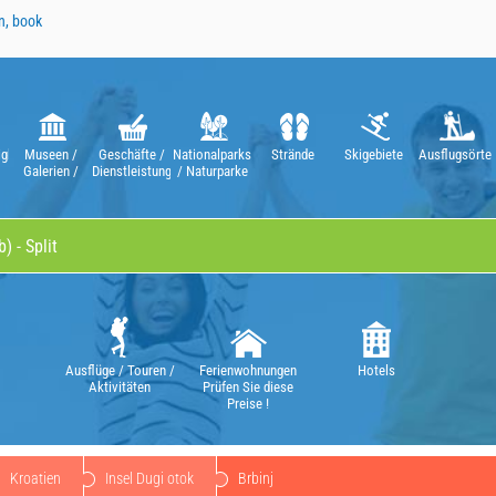
n, book
gkeiten
Museen /
Geschäfte /
Nationalparks
Strände
Skigebiete
Ausflugsörte
Galerien /
Dienstleistungen
/ Naturparke
n
Theater /
Opern
Ausflüge / Touren /
Ferienwohnungen
Hotels
Aktivitäten
Prüfen Sie diese
Preise !
Kroatien
Insel Dugi otok
Brbinj