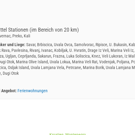
ttel Stationen (im Bereich von 20 km)
vernac, Preko, Kali
nker und Liege:
Savar, Brbiscica, Uvala Ovca, Samolvorac, Ripisce, U. Bukasin, Kabl
Rava, Pavlesina, Rivanj, Ivanac, Kobiljak, U. Hvratin, Drage Iz Veli, Marina Veli Iz, 
a, Ugljan, Ceprljanda, Sakarun, Frazna, Luka Soliscica, Knez, Veli Lukoran, Iz Mali
Dugi Otok, Marina Olive Island, Uvala Lokua, Marina Veli Rat, Vodenjak, Poljana, P
cica, Osljak Island, Uvala Lamjana Vela, Petrcane, Marina Borik, Uvala Lamjana M
e, Dugi Otok
d Angebot:
Ferienwohnungen
ica (Strand) Brbinj
tter
ogle places)
WORKING HOURS
Kroatien
,
Montenegro