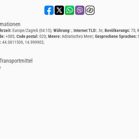
rmationen
hrzeit:
Europe/Zagreb (04:15)
Währung:
Internet TLD:
.hr
Bevölkerungs:
75
de:
+385
Code postal:
023
Meere:
Adriatisches Meer
Gesprochene Sprachen:
n:
44.0811509, 14.999902
Transportmittel
e