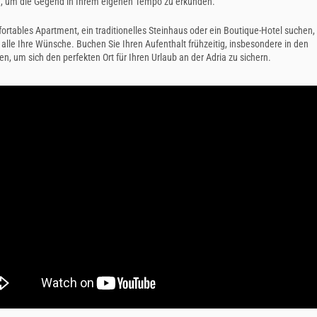
, um die Gegend in Ihrem eigenen Tempo zu erkunden.
ortables Apartment, ein traditionelles Steinhaus oder ein Boutique-Hotel suchen, 
 alle Ihre Wünsche. Buchen Sie Ihren Aufenthalt frühzeitig, insbesondere in den
 um sich den perfekten Ort für Ihren Urlaub an der Adria zu sichern.