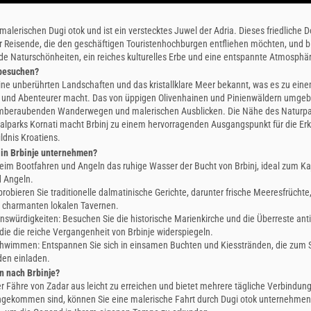
 malerischen Dugi otok und ist ein verstecktes Juwel der Adria. Dieses friedliche Do
für Reisende, die den geschäftigen Touristenhochburgen entfliehen möchten, und b
 Naturschönheiten, ein reiches kulturelles Erbe und eine entspannte Atmosphä
besuchen?
seine unberührten Landschaften und das kristallklare Meer bekannt, was es zu ein
 und Abenteurer macht. Das von üppigen Olivenhainen und Pinienwäldern umgebe
mberaubenden Wanderwegen und malerischen Ausblicken. Die Nähe des Naturpar
alparks Kornati macht Brbinj zu einem hervorragenden Ausgangspunkt für die Er
ldnis Kroatiens.
in Brbinje unternehmen?
eim Bootfahren und Angeln das ruhige Wasser der Bucht von Brbinj, ideal zum Ka
 Angeln.
robieren Sie traditionelle dalmatinische Gerichte, darunter frische Meeresfrüchte
n charmanten lokalen Tavernen.
enswürdigkeiten: Besuchen Sie die historische Marienkirche und die Überreste ant
die die reiche Vergangenheit von Brbinje widerspiegeln.
chwimmen: Entspannen Sie sich in einsamen Buchten und Kiesstränden, die zu
en einladen.
 nach Brbinje?
der Fähre von Zadar aus leicht zu erreichen und bietet mehrere tägliche Verbindun
angekommen sind, können Sie eine malerische Fahrt durch Dugi otok unternehmen