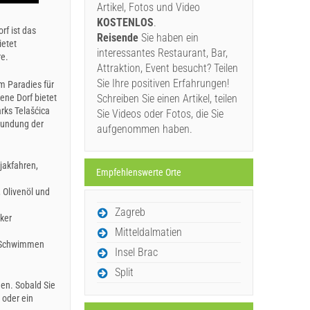
Artikel, Fotos und Video
KOSTENLOS
.
rf ist das
Reisende
Sie haben ein
ietet
interessantes Restaurant, Bar,
re.
Attraktion, Event besucht? Teilen
Sie Ihre positiven Erfahrungen!
em Paradies für
ne Dorf bietet
Schreiben Sie einen Artikel, teilen
ks Telašćica
Sie Videos oder Fotos, die Sie
kundung der
aufgenommen haben.
jakfahren,
Empfehlenswerte Orte
, Olivenöl und
Zagreb
iker
Mitteldalmatien
m Schwimmen
Insel Brac
Split
gen. Sobald Sie
 oder ein