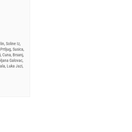
in, Soline Iz,
Prtljug, Susica,
, Cuna, Brsanj,
oljana Galovac,
ala, Luka Jazi,