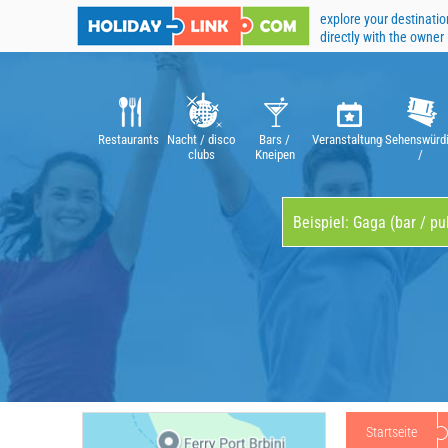
explore your destinatio
directly with the owner
Restaurants
Nacht / disco
Bars /
Veranstaltungen
Sehenswürdi
clubs
Kneipen
/
Attraktione
Startseite