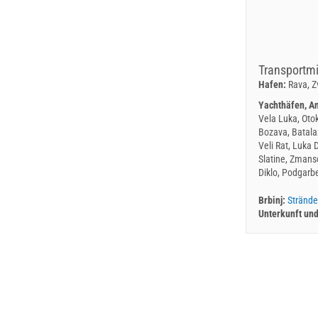
Transportmi
Hafen:
Rava, Z
Yachthäfen, A
Vela Luka, Otok 
Bozava, Batalaz
Veli Rat, Luka 
Slatine, Zmans
Diklo, Podgarb
Brbinj:
Strände
Unterkunft un
Brbinjšć
Brbinj We
Ivan Nane (Go
Address:
Brbinj