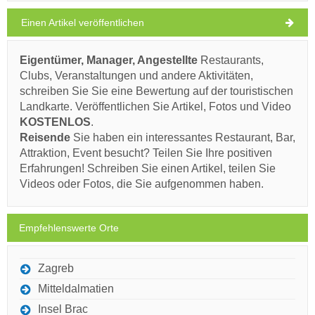
31°C
klarer Himmel
10.08.26
AUF DER KARTE ANZEIGEN
Einen Artikel veröffentlichen
Dienstag,
MEHR LESEN / KOMMENTIEREN
27°C
klarer Himmel
11.08.26
Eigentümer, Manager, Angestellte
Restaurants,
Clubs, Veranstaltungen und andere Aktivitäten,
Mittwoch,
ein paar
28°C
schreiben Sie Sie eine Bewertung auf der touristischen
Wolken
12.08.26
Landkarte. Veröffentlichen Sie Artikel, Fotos und Video
KOSTENLOS
.
Donnerstag,
28°C
klarer Himmel
Reisende
Sie haben ein interessantes Restaurant, Bar,
13.08.26
Attraktion, Event besucht? Teilen Sie Ihre positiven
Erfahrungen! Schreiben Sie einen Artikel, teilen Sie
Freitag,
28°C
klarer Himmel
Videos oder Fotos, die Sie aufgenommen haben.
14.08.26
Empfehlenswerte Orte
Zagreb
Mitteldalmatien
Insel Brac