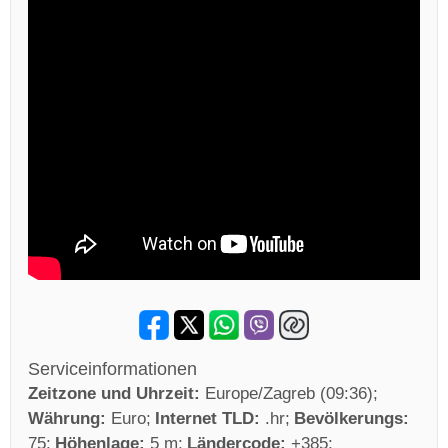
Serviceinformationen
Zeitzone und Uhrzeit:
Europe/Zagreb (09:36)
Währung:
Euro
Internet TLD:
.hr
Bevölkerungs:
75
Höhenlage:
5 m
Ländercode:
+385