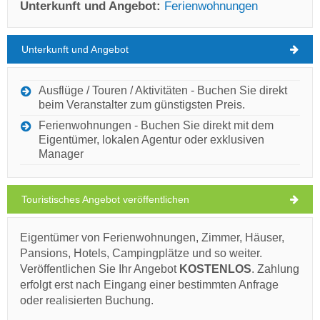
Unterkunft und Angebot:
Ferienwohnungen
Unterkunft und Angebot
Brbinj Wetter
SONNTAG
Ausflüge / Touren / Aktivitäten - Buchen Sie direkt
beim Veranstalter zum günstigsten Preis.
Kroatien
,
Insel Dugi otok
,
Touristische Karte
Ferienwohnungen - Buchen Sie direkt mit dem
BRBINJ
Eigentümer, lokalen Agentur oder exklusiven
Manager
Brbinjšćica (Strand) Brbinj
Touristisches Angebot veröffentlichen
30°C
Eigentümer von Ferienwohnungen, Zimmer, Häuser,
Ivan Nane (Google places)
Pansions, Hotels, Campingplätze und so weiter.
Address:
Brbinj
WORKING HOURS
klarer Himmel
Veröffentlichen Sie Ihr Angebot
KOSTENLOS
. Zahlung
erfolgt erst nach Eingang einer bestimmten Anfrage
Windgeschwindigkeit: 7.12 km/h
Muss besuchen(/)
Besuchen(/)
Auslassen(/)
oder realisierten Buchung.
Montag,