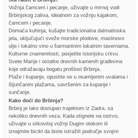
Vožnja čamcem i pecanje, uživajte u mirnoj vodi
Brbinjskog zaliva, idealnom za vožnju kajakom,
čamcem i pecanje.
Domaća kuhinja, kušajte tradicionalna dalmatinska
jela, uključujući sveže morske plodove, maslinovo
ulje i lokalno vino u šarmantnim lokalnim tavernama.
Kulturne znamenitosti, posjetite istorijsku crkvu
Svete Marije i ostatke drevnih kamenih građevina
koje odražavaju bogatu prošlost Brbinja.
Plaže i kupanje, opustite se u osamljenim uvalama i
šljunčanim plažama, savršenim za kupanje i
sunčanje.
Kako doći do Brbinja?
Brbinj je lako dostupan trajektom iz Zadra, sa
nekoliko dnevnih veza. Kada stignete na ostrvo,
uživajte u slikovitoj vožnji Dugim otokom ili
iznajmite bicikl da biste istražili područje svojim