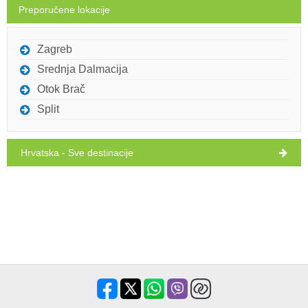
Preporučene lokacije
utorak,
27°C
vedro
11.8.26.
Zagreb
Srednja Dalmacija
Otok Brač
Split
Hrvatska - Sve destinacije