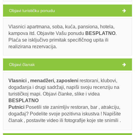
Objavi turističku ponudu
Brbinjšćica (Plaža) Brbinj
32°C
Vlasnici apartmana, soba, kuća, pansiona, hotela,
kampova itd. Objavite Vašu ponudu
BESPLATNO
.
Ivan Nane (Google places)
Plaća se isključivo primitak specifičnog upita ili
Address:
Brbinj
WORKING HOURS
vedro
realizirana rezervacija.
Brzina vetra: 5.93 km/h
Obavezno posetiti(/)
Posjetiti(/)
Zaobići(/)
Objavi članak
petak,
32°C
vedro
7.8.26.
PRIKAŽI NA MAPI
Vlasnici , menadžeri, zaposleni
restorani, klubovi,
subota,
PROČITAJ VIŠE / KOMENTIRAJ
28°C
događanja i drugi sadržaji, napiši svoju recenziju na
vedro
8.8.26.
turističkoj mapi. Objavi članke, slike i videa
BESPLATNO
nedelja,
28°C
vedro
Putnici
Posetili ste zanimljiv restoran, bar , atrakciju,
9.8.26.
događaj? Podelite svoje pozitivna iskustva ! Napišite
članak , postavite video ili fotografije koje ste snimili .
ponedeljak,
27°C
vedro
10.8.26.