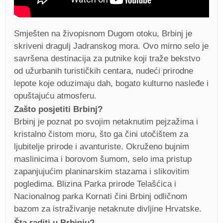
Smješten na živopisnom Dugom otoku, Brbinj je
skriveni dragulj Jadranskog mora. Ovo mirno selo je
savršena destinacija za putnike koji traže bekstvo
od užurbanih turističkih centara, nudeći prirodne
lepote koje oduzimaju dah, bogato kulturno nasleđe i
opuštajuću atmosferu.
Zašto posjetiti Brbinj?
Brbinj je poznat po svojim netaknutim pejzažima i
kristalno čistom moru, što ga čini utočištem za
ljubitelje prirode i avanturiste. Okruženo bujnim
maslinicima i borovom šumom, selo ima pristup
zapanjujućim planinarskim stazama i slikovitim
pogledima. Blizina Parka prirode Telašćica i
Nacionalnog parka Kornati čini Brbinj odličnom
bazom za istraživanje netaknute divljine Hrvatske.
Šta raditi u Brbinju?