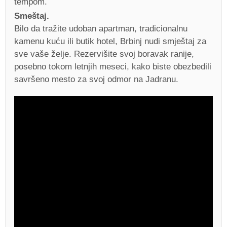
tempom.
Smeštaj.
Bilo da tražite udoban apartman, tradicionalnu
kamenu kuću ili butik hotel, Brbinj nudi smještaj za
sve vaše želje. Rezervišite svoj boravak ranije,
posebno tokom letnjih meseci, kako biste obezbedili
savršeno mesto za svoj odmor na Jadranu.