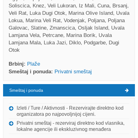
Soliscica, Knez, Veli Lukoran, Iz Mali, Cuna, Brsanj,
Veli Rat, Luka Dugi Otok, Marina Olive Island, Uvala
Lokua, Marina Veli Rat, Vodenjak, Poljana, Poljana
Galovac, Slatine, Zmanscica, Osljak Island, Uvala
Lamjana Vela, Petrcane, Marina Borik, Uvala
Lamjana Mala, Luka Jazi, Diklo, Podgarbe, Dugi
Otok
Brbinj:
Plaže
Smeštaj i ponuda:
Privatni smeštaj
Smeštaj i ponuda
Brbinj Vreme
ČETVRTAK
Izleti / Ture / Aktivnosti - Rezervirajte direktno kod
organizatora po najpovoljnijoj cijeni.
Hrvatska
,
Dugi otok
,
Turistička mapa
Privatni smeštaj - rezerviraj direktno kod vlasnika,
BRBINJ
lokalne agencije ili ekskluzivnog menađera