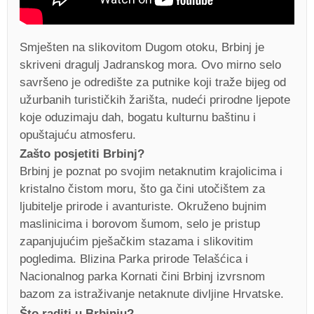
Smješten na slikovitom Dugom otoku, Brbinj je
skriveni dragulj Jadranskog mora. Ovo mirno selo
savršeno je odredište za putnike koji traže bijeg od
užurbanih turističkih žarišta, nudeći prirodne ljepote
koje oduzimaju dah, bogatu kulturnu baštinu i
opuštajuću atmosferu.
Zašto posjetiti Brbinj?
Brbinj je poznat po svojim netaknutim krajolicima i
kristalno čistom moru, što ga čini utočištem za
ljubitelje prirode i avanturiste. Okruženo bujnim
maslinicima i borovom šumom, selo je pristup
zapanjujućim pješačkim stazama i slikovitim
pogledima. Blizina Parka prirode Telašćica i
Nacionalnog parka Kornati čini Brbinj izvrsnom
bazom za istraživanje netaknute divljine Hrvatske.
Što raditi u Brbinju?