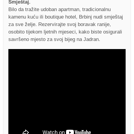
Smještaj.
Bilo da tražite udoban apartman, tradicionalnu
kamenu kuću ili boutique hotel, Brbinj nudi smještaj
za sve želje. Rezervirajte svoj boravak ranije,
osobito tijekom ljetnih mjeseci, kako biste osigurali
savršeno mjesto za svoj bijeg na Jadran.