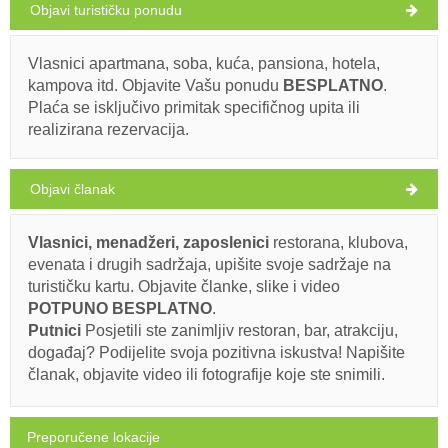
Objavi turističku ponudu
Brbinjšćica (Plaža) Brbinj
32°C
Vlasnici apartmana, soba, kuća, pansiona, hotela,
kampova itd. Objavite Vašu ponudu
BESPLATNO
.
Ivan Nane (Google places)
Plaća se isključivo primitak specifičnog upita ili
Address:
Brbinj
WORKING HOURS
vedro
realizirana rezervacija.
Brzina vjetra: 6.13 km/h
Obavezno posjetiti(/)
Posjetiti(/)
Zaobići(/)
Objavi članak
subota,
30°C
vedro
8. 8. 2026.
PRIKAŽI NA MAPI
Vlasnici, menadžeri, zaposlenici
restorana, klubova,
nedjelja,
PROČITAJ VIŠE / KOMENTIRAJ
28°C
evenata i drugih sadržaja, upišite svoje sadržaje na
vedro
9. 8. 2026.
turističku kartu. Objavite članke, slike i video
POTPUNO BESPLATNO
.
ponedjeljak,
27°C
vedro
Putnici
Posjetili ste zanimljiv restoran, bar, atrakciju,
10. 8. 2026.
događaj? Podijelite svoja pozitivna iskustva! Napišite
članak, objavite video ili fotografije koje ste snimili.
utorak,
27°C
vedro
11. 8. 2026.
Preporučene lokacije
srijeda,