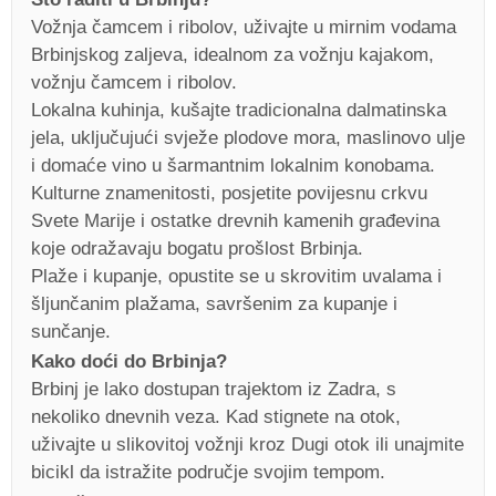
Vožnja čamcem i ribolov, uživajte u mirnim vodama
Brbinjskog zaljeva, idealnom za vožnju kajakom,
vožnju čamcem i ribolov.
Lokalna kuhinja, kušajte tradicionalna dalmatinska
jela, uključujući svježe plodove mora, maslinovo ulje
i domaće vino u šarmantnim lokalnim konobama.
Kulturne znamenitosti, posjetite povijesnu crkvu
Svete Marije i ostatke drevnih kamenih građevina
koje odražavaju bogatu prošlost Brbinja.
Plaže i kupanje, opustite se u skrovitim uvalama i
šljunčanim plažama, savršenim za kupanje i
sunčanje.
Kako doći do Brbinja?
Brbinj je lako dostupan trajektom iz Zadra, s
nekoliko dnevnih veza. Kad stignete na otok,
uživajte u slikovitoj vožnji kroz Dugi otok ili unajmite
bicikl da istražite područje svojim tempom.