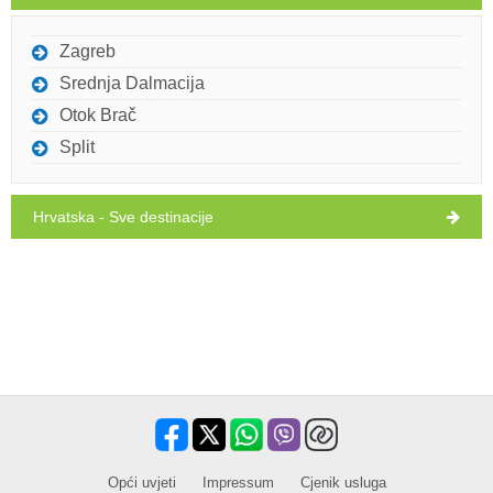
27°C
vedro
12. 8. 2026.
Zagreb
Srednja Dalmacija
Otok Brač
Split
Hrvatska - Sve destinacije
Opći uvjeti
Impressum
Cjenik usluga