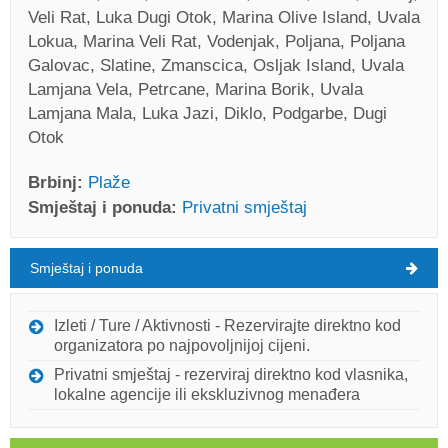
Veli Rat, Luka Dugi Otok, Marina Olive Island, Uvala
Lokua, Marina Veli Rat, Vodenjak, Poljana, Poljana
Galovac, Slatine, Zmanscica, Osljak Island, Uvala
Lamjana Vela, Petrcane, Marina Borik, Uvala
Lamjana Mala, Luka Jazi, Diklo, Podgarbe, Dugi
Otok
Brbinj:
Plaže
Smještaj i ponuda:
Privatni smještaj
Smještaj i ponuda
Brbinj Vrijeme
PETAK
Izleti / Ture / Aktivnosti - Rezervirajte direktno kod
organizatora po najpovoljnijoj cijeni.
Hrvatska
,
Dugi otok
,
Turistička mapa
Privatni smještaj - rezerviraj direktno kod vlasnika,
BRBINJ
lokalne agencije ili ekskluzivnog menađera