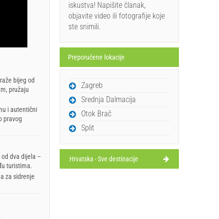
iskustva! Napišite članak,
objavite video ili fotografije koje
ste snimili.
Preporučene lokacije
traže bijeg od
Zagreb
em, pružaju
Srednja Dalmacija
nu i autentični
Otok Brač
vo pravog
Split
od dva dijela –
Hrvatska - Sve destinacije
u turistima.
na za sidrenje
.