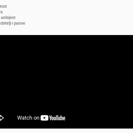
tnost
ra
 ambijent
obitelji i parove