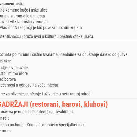
 znamenitosti:
lne kamene kuće i uske ulice
Jurja u starom dijelu mjesta
ikovci i vile iz prošlih vremena
Vladimir Nazor
, koji je bio povezan s ovim krajem
tentičnošću i pruža uvid u kulturnu baštinu otoka Brača.
oznata po mirnim i čistim uvalama, idealnima za opuštanje daleko od gužve.
 plaža:
 stjenovite uvale
isto i mirno more
lad borova
jećenosti u odnosu na veća mjesta
ne za plivanje, sunčanje i uživanje u netaknutoj prirodi.
ADRŽAJI (restorani, barovi, klubovi)
šćima je manja, ali autentična i kvalitetna.
naći:
onobu po imenu Kogula s domaćim specijalitetima
z more