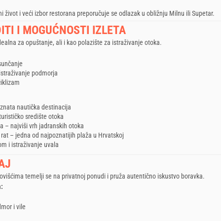
i život i veći izbor restorana preporučuje se odlazak u obližnju Milnu ili Supetar.
ITI I MOGUĆNOSTI IZLETA
ealna za opuštanje, ali i kao polazište za istraživanje otoka.
sunčanje
 istraživanje podmorja
ciklizam
znata nautička destinacija
turističko središte otoka
a – najviši vrh jadranskih otoka
i rat – jedna od najpoznatijih plaža u Hrvatskoj
om i istraživanje uvala
AJ
višćima temelji se na privatnoj ponudi i pruža autentično iskustvo boravka.
a:
mor i vile