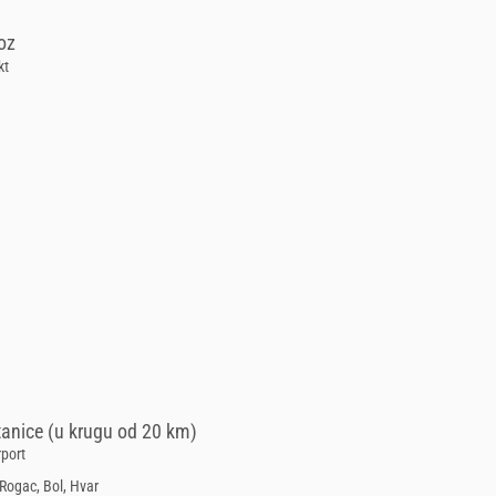
oz
kt
anice (u krugu od 20 km)
rport
 Rogac, Bol, Hvar