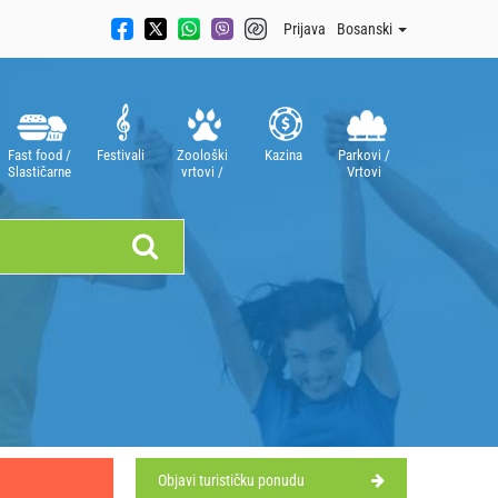
Prijava
Bosanski
Fast food /
Festivali
Zoološki
Kazina
Parkovi /
Slastičarne
vrtovi /
Vrtovi
Akvariji
Objavi turističku ponudu