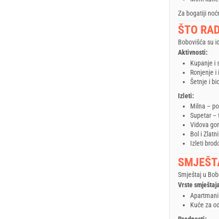
Za bogatiji noćn
ŠTO RAD
Bobovišća su id
Aktivnosti:
Kupanje i 
Ronjenje i
Šetnje i bi
Izleti:
Milna – po
Supetar – 
Vidova gor
Bol i Zlatn
Izleti brod
SMJEŠT
Smještaj u Bobo
Vrste smještaj
Apartmani
Kuće za od
Prednosti: