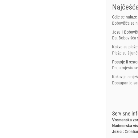
Najčešća
Gdje se nalaze
Bobovišća se na
Jesu li Bobovi
Da, Bobovišća s
Kakve su plaže
Plaže su šljunč
Postoje li resto
Da, u mjestu se
Kakav je smješ
Dostupan je sa
Servisne in
Vremenska zon
Nadmorska vis
Jezici:
Croatia