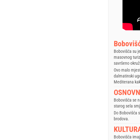
Bobovišć
Bobovišća su je
masovnog turiz
savršeno okruže
Ovo malo mjesto
dalmatinski ugo
Mediterana kak
OSNOVNE
Bobovišća se n
starog sela smj
Do Bobovišća se
brodova.
KULTURA
Bobovišća imaju