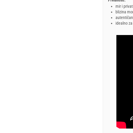
mir i priva
blizina mo
autentičan
idealno za 