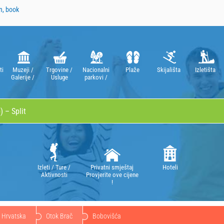
n, book
ti
Muzeji /
Trgovine /
Nacionalni
Plaže
Skijališta
Izletišta
Galerije /
Usluge
parkovi /
Kazališta /
Parkovi
Opere
prirode
Izleti / Ture /
Privatni smještaj
Hoteli
Aktivnosti
Provjerite ove cijene
!
Hrvatska
Otok Brač
Bobovišća