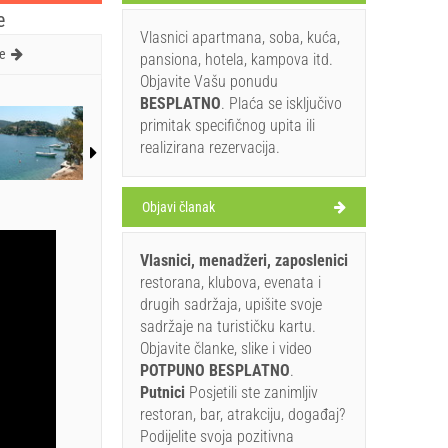
e
Vlasnici apartmana, soba, kuća,
e
pansiona, hotela, kampova itd.
Objavite Vašu ponudu
BESPLATNO
. Plaća se isključivo
primitak specifičnog upita ili
realizirana rezervacija.
Objavi članak
Vlasnici, menadžeri, zaposlenici
restorana, klubova, evenata i
drugih sadržaja, upišite svoje
sadržaje na turističku kartu.
Objavite članke, slike i video
POTPUNO BESPLATNO
.
Putnici
Posjetili ste zanimljiv
restoran, bar, atrakciju, događaj?
Podijelite svoja pozitivna