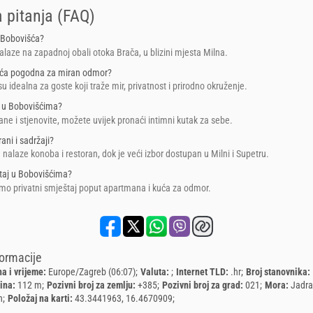
 pitanja (FAQ)
 Bobovišća?
laze na zapadnoj obali otoka Brača, u blizini mjesta Milna.
šća pogodna za miran odmor?
u idealna za goste koji traže mir, privatnost i prirodno okruženje.
 u Bobovišćima?
ane i stjenovite, možete uvijek pronaći intimni kutak za sebe.
rani i sadržaji?
 nalaze konoba i restoran, dok je veći izbor dostupan u Milni i Supetru.
taj u Bobovišćima?
mo privatni smještaj poput apartmana i kuća za odmor.
formacije
a i vrijeme:
Europe/Zagreb (06:07)
Valuta:
Internet TLD:
.hr
Broj stanovnika:
ina:
112 m
Pozivni broj za zemlju:
+385
Pozivni broj za grad:
021
Mora:
Jadr
n
Položaj na karti:
43.3441963, 16.4670909