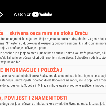
a – skrivena oaza mira na otoku Braču
dno od najmirnijih i najautentičnijih mjesta na otoku Braču, idealno za goste koji 
ma. Smještena u dubokoj uvali okruženoj borovom šumom i kristalno čistim mor
nje za opuštanje i uživanje u prirodi.
 posebno je cijenjeno među ljubiteljima nautike i onima koji traže privatnost, tiši
đaj. Zahvaljujući očuvanoj prirodi i sporijem ritmu života, Bobovišća nude iskust
av je nekad bio.
 INFORMACIJE I POLOŽAJ
alaze na zapadnoj obali otoka Brača, nedaleko od mjesta Milna. Mjesto se sastoji 
eštenog u unutrašnjosti i obalnog dijela Bobovišća na moru, koji je popularan međ
 dolazi cestom iz Supetra ili Milne, a njihova uvala prirodno je zaštićena i pogod
, POVIJEST I ZNAMENITOSTI
 dugu povijest i očuvanu arhitekturu koja svjedoči o životu na otoku kroz stoljeća