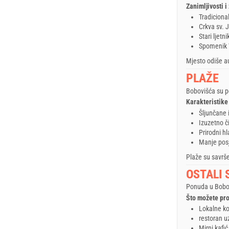
Zanimljivosti i
Tradiciona
Crkva sv. 
Stari ljetn
Spomenik
Mjesto odiše au
PLAŽE
Bobovišća su p
Karakteristike
Šljunčane i
Izuzetno č
Prirodni h
Manje pos
Plaže su savrše
OSTALI S
Ponuda u Bobovi
Što možete pro
Lokalne k
restoran u
Mirni kafić