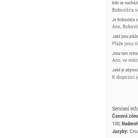
Kde se nachází
Bobovišća s
Je Bobovišća v
Ano, Bobovišć
Jaké jsou pláž
Pláže jsou o
Jsou tam resta
Ano, ve měst
Jaké je ubytov
K dispozici 
Servisní in
Časová zóna
100
Nadmoř
Jazyky:
Cro