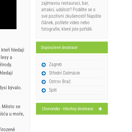
zajímavou restauraci, bar,
atrakci, událost? Podělte se o
své pozitivní zkušenosti! Napište
článek, pošlete video nebo
fotografie, které jste pořídili.
Doporučené destinace
kteří hledají
lesy a
Zagreb
řírody.
hledají
Střední Dalmácie
Ostrov Brač
ysi bývalo.
Split
. Město se
Chorvatsko - Všechny destinace
višća u moře,
řirozeně