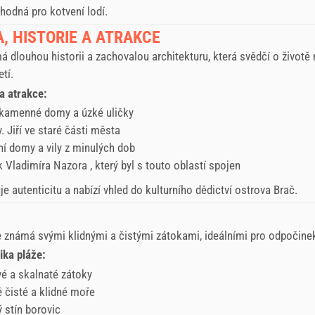
hodná pro kotvení lodí.
, HISTORIE A ATRAKCE
 dlouhou historii a zachovalou architekturu, která svědčí o životě 
tí.
a atrakce:
 kamenné domy a úzké uličky
. Jiří ve staré části města
tní domy a vily z minulých dob
k
Vladimíra Nazora
, který byl s touto oblastí spojen
je autenticitu a nabízí vhled do kulturního dědictví ostrova Brač.
 známá svými klidnými a čistými zátokami, ideálními pro odpočine
ika pláže:
é a skalnaté zátoky
 čisté a klidné moře
ý stín borovic