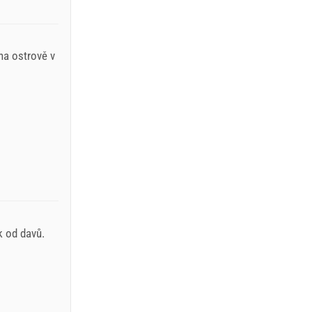
na ostrově v
k od davů.