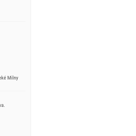
leké Milny
va.