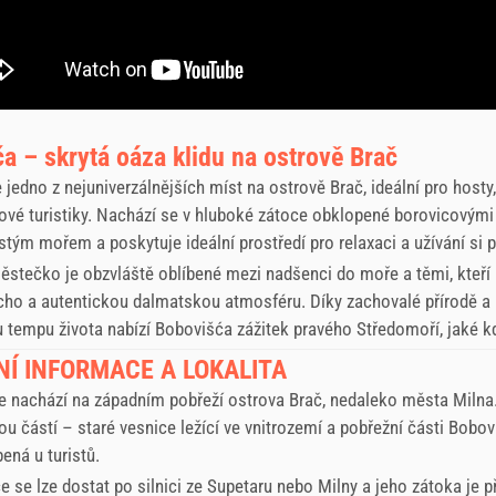
a – skrytá oáza klidu na ostrově Brač
 jedno z nejuniverzálnějších míst na ostrově Brač, ideální pro hosty, 
vé turistiky. Nachází se v hluboké zátoce obklopené borovicovými 
istým mořem a poskytuje ideální prostředí pro relaxaci a užívání si p
stečko je obzvláště oblíbené mezi nadšenci do moře a těmi, kteří 
cho a autentickou dalmatskou atmosféru. Díky zachovalé přírodě a
tempu života nabízí Bobovišća zážitek pravého Středomoří, jaké kd
Í INFORMACE A LOKALITA
e nachází na západním pobřeží ostrova Brač, nedaleko města Milna
ou částí – staré vesnice ležící ve vnitrozemí a pobřežní části Bobo
bená u turistů.
 se lze dostat po silnici ze Supetaru nebo Milny a jeho zátoka je p