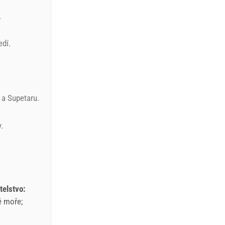
.
edí.
 a Supetaru.
.
telstvo:
é moře