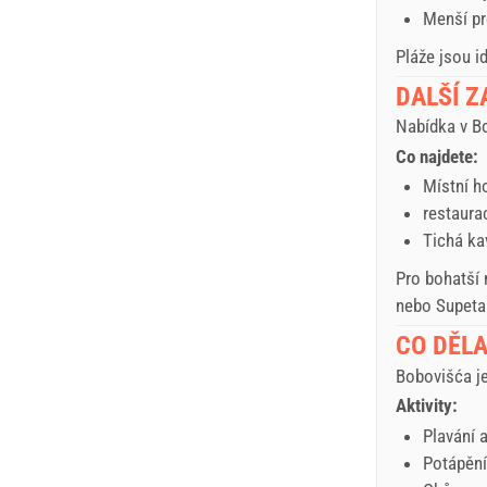
Menší pr
Pláže jsou i
DALŠÍ ZA
Nabídka v Bo
Co najdete:
Místní h
restaura
Tichá ka
Pro bohatší 
nebo Supeta
CO DĚLA
Bobovišća je
Aktivity:
Plavání 
Potápění