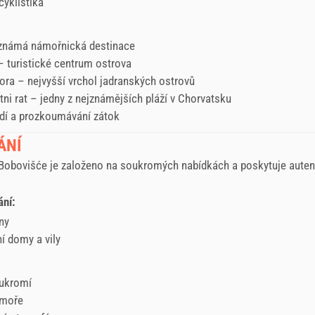
cyklistika
 známá námořnická destinace
– turistické centrum ostrova
ora – nejvyšší vrchol jadranských ostrovů
atni rat – jedny z nejznámějších pláží v Chorvatsku
odí a prozkoumávání zátok
ÁNÍ
Bobovišće je založeno na soukromých nabídkách a poskytuje autent
ání:
ny
í domy a vily
oukromí
 moře