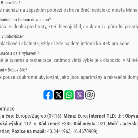
 Bobovišća?
e nachází na západním pobřeží ostrova Brač, nedaleko města Milna
hodné pro klidnou dovolenou?
a je ideální pro hosty, kteří hledají klid, soukromí a přírodní prostř
e v Bobovišće?
blázkové i skalnaté, vždy si zde najdete intimní koutek pro sebe.
urace a další vybavení?
ě je taverna a restaurace, zatímco větší výběr je k dispozici v Milně
ání v Bobovišće?
je pouze soukromé ubytování, jako jsou apartmány a rekreační domy
formace
 a čas:
Europe/Zagreb (07:16)
Měna:
Euro
Internet TLD:
.hr
Obyva
ská výška:
112 m
Kód země:
+385
Kód města:
021
Moří:
Jadersk
atian
Pozice na mapě:
43.3441963, 16.4670909