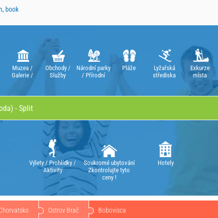
n, book
Muzea /
Obchody /
Národní parky
Pláže
Lyžařská
Exkurze
Galerie /
Služby
/ Přírodní
střediska
místa
Divadla /
parky
Opery
Výlety / Prohlídky /
Soukromé ubytování
Hotely
Aktivity
Zkontrolujte tyto
ceny !
Chorvatsko
Ostrov Brač
Bobovisca