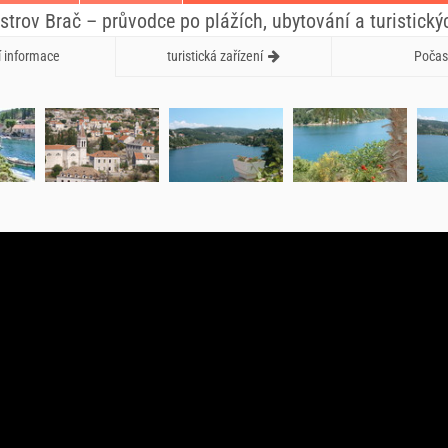
strov Brač – průvodce po plážích, ubytování a turistický
í informace
turistická zařízení
Počas