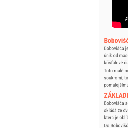
Bobovišć
Bobovišća je
únik od maso
křišťálově č
Toto malé mě
soukromí, ti
pomalejšímu 
ZÁKLADN
Bobovišća s
skládá ze dv
která je oblí
Do Bobovišće