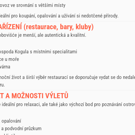
ovoz ve srovnání s většími místy
deální pro koupání, opalování a užívání si nedotčené přírody.
ŘÍZENÍ (restaurace, bary, kluby)
bovišće je menší, ale autentická a kvalitní.
ospoda Kogula s místními specialitami
ce u moře
várna
noční život a širší výběr restaurací se doporučuje vydat se do neda
ru.
T A MOŽNOSTI VÝLETŮ
 ideální pro relaxaci, ale také jako výchozí bod pro poznávání ostro
a opalování
 a podvodní průzkum