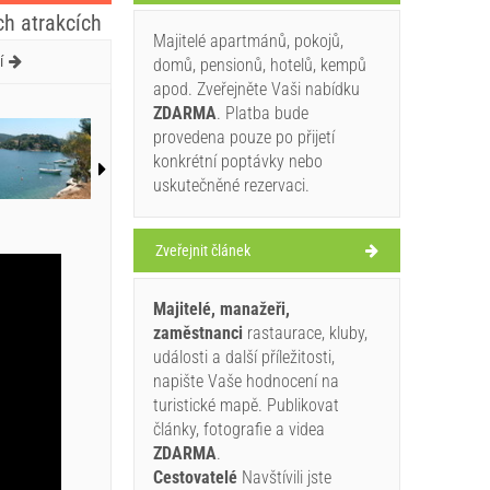
ch atrakcích
Majitelé apartmánů, pokojů,
í
domů, pensionů, hotelů, kempů
apod. Zveřejněte Vaši nabídku
ZDARMA
. Platba bude
provedena pouze po přijetí
konkrétní poptávky nebo
uskutečněné rezervaci.
Zveřejnit článek
Majitelé, manažeři,
zaměstnanci
rastaurace, kluby,
události a další příležitosti,
napište Vaše hodnocení na
turistické mapě. Publikovat
články, fotografie a videa
ZDARMA
.
Cestovatelé
Navštívili jste