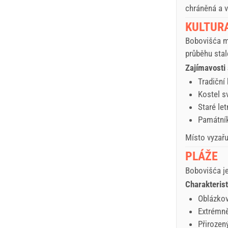
chráněná a v
KULTURA
Bobovišća má
průběhu stale
Zajímavosti 
Tradiční
Kostel sv
Staré le
Památní
Místo vyzařu
PLÁŽE
Bobovišća je
Charakterist
Oblázkov
Extrémně
Přirozen