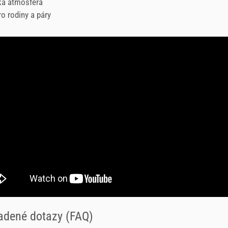
ká atmosféra
ro rodiny a páry
adené dotazy (FAQ)