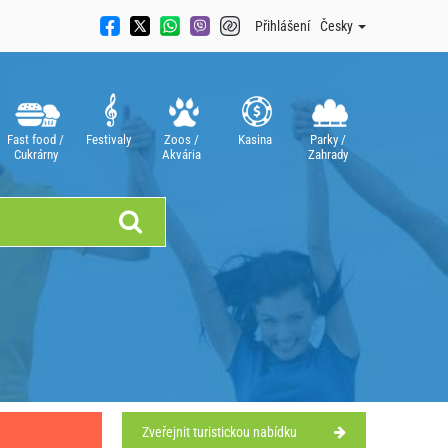
Přihlášení
Česky
Fast food /
Festivaly
Zoos /
Kasina
Parky /
Cukrárny
Akvária
Zahrady
Zveřejnit turistickou nabídku