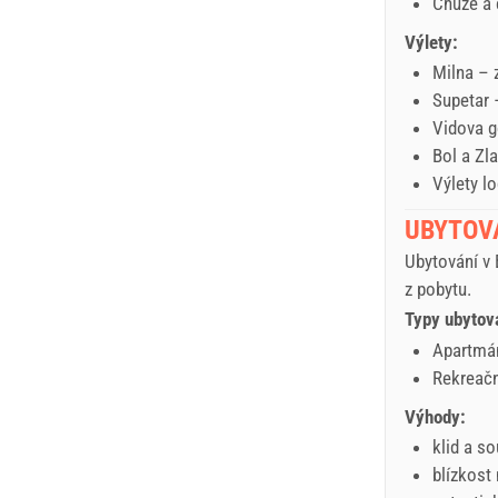
Chůze a 
Výlety:
Milna –
Supetar 
Vidova g
Bol a Zl
Výlety l
UBYTOV
Ubytování v 
z pobytu.
Typy ubytov
Apartmá
Rekreačn
Výhody:
klid a s
blízkost