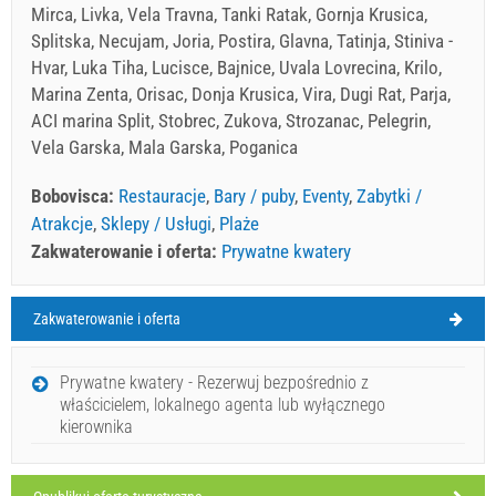
Mirca, Livka, Vela Travna, Tanki Ratak, Gornja Krusica,
Splitska, Necujam, Joria, Postira, Glavna, Tatinja, Stiniva -
Hvar, Luka Tiha, Lucisce, Bajnice, Uvala Lovrecina, Krilo,
Marina Zenta, Orisac, Donja Krusica, Vira, Dugi Rat, Parja,
ACI marina Split, Stobrec, Zukova, Strozanac, Pelegrin,
Vela Garska, Mala Garska, Poganica
Bobovisca:
Restauracje
,
Bary / puby
,
Eventy
,
Zabytki /
Atrakcje
,
Sklepy / Usługi
,
Plaże
Zakwaterowanie i oferta:
Prywatne kwatery
Zakwaterowanie i oferta
Bobovisca Pogoda
SOBOTA
Prywatne kwatery - Rezerwuj bezpośrednio z
właścicielem, lokalnego agenta lub wyłącznego
Chorwacja
,
Wyspa Brac
,
Mapa turystyczna
kierownika
BOBOVISCA