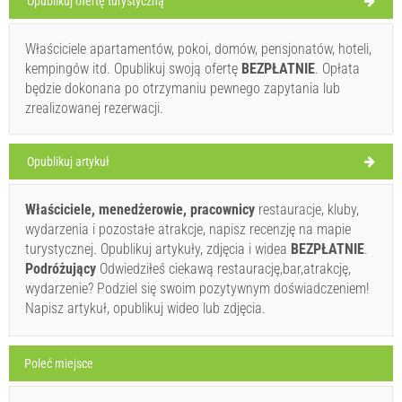
Opublikuj ofertę turystyczną
Water Balloon Battle (Event) Bobovisca
Właściciele apartamentów, pokoi, domów, pensjonatów, hoteli,
kempingów itd. Opublikuj swoją ofertę
BEZPŁATNIE
. Opłata
31°C
będzie dokonana po otrzymaniu pewnego zapytania lub
Ivan Nane (Holiday-Link.Com)
zrealizowanej rezerwacji.
Lekki deszcz
Musi odwiedzić(/)
Omijać(/)
Pomijać(/)
Szybkość wiatru: 5.17 km/h
Opublikuj artykuł
niedziela,
29°C
POKAŻ NA MAPIE
Bezchmurnie
Właściciele, menedżerowie, pracownicy
restauracje, kluby,
09.08.2026
wydarzenia i pozostałe atrakcje, napisz recenzję na mapie
PRZECZYTAJ WIĘCEJ / KOMENTUJ
poniedziałek,
turystycznej. Opublikuj artykuły, zdjęcia i widea
BEZPŁATNIE
.
29°C
Bezchmurnie
Podróżujący
Odwiedziłeś ciekawą restaurację,bar,atrakcję,
Feast of Our Lady of Health (Event) Bobovisca
10.08.2026
wydarzenie? Podziel się swoim pozytywnym doświadczeniem!
wtorek,
30°C
Napisz artykuł, opublikuj wideo lub zdjęcia.
Bezchmurnie
11.08.2026
Ivan Nane (Holiday-Link.Com)
środa,
31°C
Poleć miejsce
Bezchmurnie
Musi odwiedzić(/)
Omijać(/)
Pomijać(/)
12.08.2026