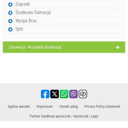
czwartek,
Zagrzeb
30°C
Bezchmurnie
POKAŻ NA MAPIE
13.08.2026
Środkowa Dalmacja
PRZECZYTAJ WIĘCEJ / KOMENTUJ
Wyspa Brac
Split
Chorwacja - Wszystkie destynacje
​Ogólne warunki
Impressum
Cennik usług
Privacy Policy statement
Gligo Castle (Zabytek / Atrakcja) Bobovisca
Partner handlowy wycieczek / wycieczek i zajęć
Podróż, wakacje, oferty dla turystów, hotele, zakwaterowanie. Wszystkie informacje