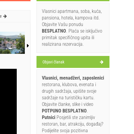
Vlasnici apartmana, soba, kuća,
e
pansiona, hotela, kampova itd.
Objavite Vašu ponudu
BESPLATNO
. Plaća se isključivo
primitak specifičnog upita ili
realizirana rezervacija.
Objavi članak
Vlasnici, menadžeri, zaposlenici
restorana, klubova, evenata i
drugih sadržaja, upišite svoje
sadržaje na turističku kartu.
Objavite članke, slike i video
POTPUNO BESPLATNO
.
Putnici
Posjetili ste zanimljiv
restoran, bar, atrakciju, događaj?
Podijelite svoja pozitivna