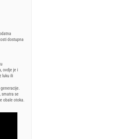
Dodatna
tosti dostupna
ku
, ovdje je i
luku ili
 generacije.
, smatra se
e obale otoka.