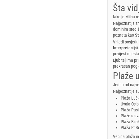
Šta vid
Iako je Milna re
Najpoznatija z
dominira sredi
poznata kao
St
Vrijedi posjetiti
Interpretacijs
povijest mjesta
Ljubiteljima pri
prekrasan pogl
Plaže u
Jedna od najveć
Najpoznatije su
Plaža Luči
Uvala Osi
Plaža Pas
Plaže u uv
Plaža Bija
Plaža Rt B
Većina plaža im