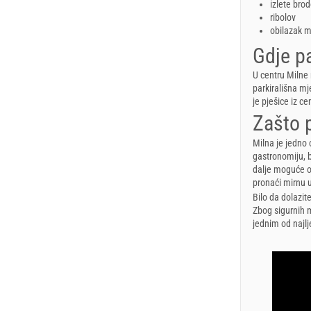
izlete bro
ribolov
obilazak m
Gdje pa
U centru Milne 
parkirališna mj
je pješice iz ce
Zašto p
Milna je jedno
gastronomiju, br
dalje moguće os
pronaći mirnu 
Bilo da dolazit
Zbog sigurnih 
jednim od najl