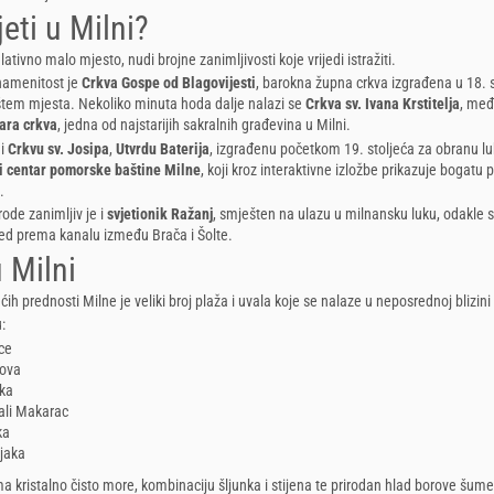
jeti u Milni?
lativno malo mjesto, nudi brojne zanimljivosti koje vrijedi istražiti.
namenitost je
Crkva Gospe od Blagovijesti
, barokna župna crkva izgrađena u 18. s
štem mjesta. Nekoliko minuta hoda dalje nalazi se
Crkva sv. Ivana Krstitelja
, me
ara crkva
, jedna od najstarijih sakralnih građevina u Milni.
 i
Crkvu sv. Josipa
,
Utvrdu Baterija
, izgrađenu početkom 19. stoljeća za obranu lu
ki centar pomorske baštine Milne
, koji kroz interaktivne izložbe prikazuje bogatu
.
rode zanimljiv je i
svjetionik Ražanj
, smješten na ulazu u milnansku luku, odakle 
ed prema kanalu između Brača i Šolte.
 Milni
ih prednosti Milne je veliki broj plaža i uvala koje se nalaze u neposrednoj blizini
:
ce
bova
ika
ali Makarac
ka
ijaka
a kristalno čisto more, kombinaciju šljunka i stijena te prirodan hlad borove šume