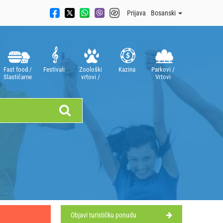
Prijava
Bosanski
Fast food /
Festivali
Zoološki
Kazina
Parkovi /
Slastičarne
vrtovi /
Vrtovi
Akvariji
Objavi turističku ponudu