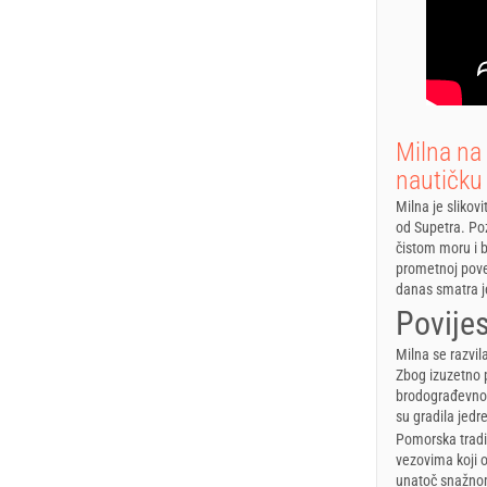
Milna na 
nautičku
Milna je slikov
od Supetra. Poz
čistom moru i b
prometnoj povez
danas smatra je
Povije
Milna se razvil
Zbog izuzetno 
brodograđevno s
su gradila jedr
Pomorska tradi
vezovima koji o
unatoč snažnom