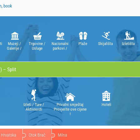
n, book
ti
Muzeji /
Trgovine /
Nacionalni
Plaže
Skijališta
Izletišta
Galerije /
Usluge
parkovi /
Kazališta /
Parkovi
Opere
prirode
Izleti / Ture /
Privatni smještaj
Hoteli
Aktivnosti
Provjerite ove cijene
!
Hrvatska
Otok Brač
Milna