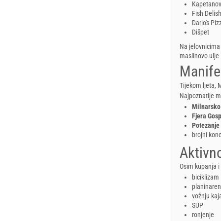
Kapetanov
Fish Delis
Dario's Pi
Dišpet
Na jelovnicima 
maslinovo ulje 
Manife
Tijekom ljeta, 
Najpoznatije ma
Milnarsko 
Fjera Gos
Potezanje
brojni konc
Aktivno
Osim kupanja i 
biciklizam
planinaren
vožnju ka
SUP
ronjenje