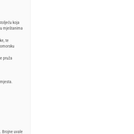
toljeću koja
đu mještanima
ke, te
 pomorsku
se pruža
 mjesta.
. Brojne uvale