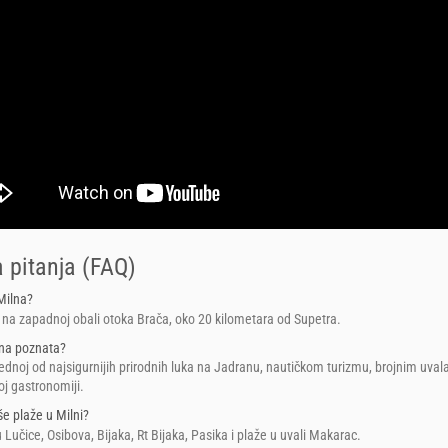
 pitanja (FAQ)
Milna?
 na zapadnoj obali otoka Brača, oko 20 kilometara od Supetra.
na poznata?
jednoj od najsigurnijih prirodnih luka na Jadranu, nautičkom turizmu, brojnim uva
noj gastronomiji.
še plaže u Milni?
 Lučice, Osibova, Bijaka, Rt Bijaka, Pasika i plaže u uvali Makarac.