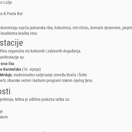
o Ložje
h
zza & Pasta Bar
dominiraju svježa jadranska riba, hobotnica, crni rižoto, domaće tjestenine, janjet
i kvalitetna bračka vina.
stacije
Milna organizira niz kulturnih i zabavnih događanja.
nifestacije su:
srce lita
pe Karmelske
(16. srpnja)
 Mrduje
, tradicionalno natjecanje između Brača i Šolte
erti, ribarske večeri i kulturni programi tokom cijelog ljeta.
sti
jedrenja, Milna je odlična polazna tačka za:
je
jakom