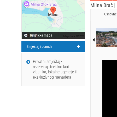
Milna Brač | 
Osnovne 
Turistička mapa
Smještaj i ponuda
Privatni smještaj -
rezerviraj direktno kod
vlasnika, lokalne agencije ili
ekskluzivnog menađera