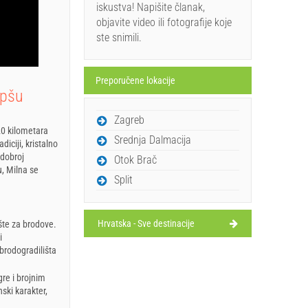
iskustva! Napišite članak,
objavite video ili fotografije koje
ste snimili.
Preporučene lokacije
epšu
Zagreb
20 kilometara
Srednja Dalmacija
iciji, kristalno
 dobroj
Otok Brač
u, Milna se
Split
Hrvatska - Sve destinacije
ište za brodove.
i
 brodogradilišta
re i brojnim
ski karakter,