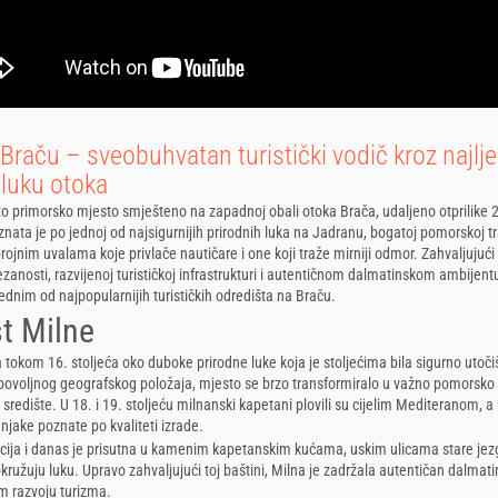
Braču – sveobuhvatan turistički vodič kroz najlj
 luku otoka
ito primorsko mjesto smješteno na zapadnoj obali otoka Brača, udaljeno otprilike 
nata je po jednoj od najsigurnijih prirodnih luka na Jadranu, bogatoj pomorskoj trad
rojnim uvalama koje privlače nautičare i one koji traže mirniji odmor. Zahvaljujući
anosti, razvijenoj turističkoj infrastrukturi i autentičnom dalmatinskom ambijent
dnim od najpopularnijih turističkih odredišta na Braču.
st Milne
a tokom 16. stoljeća oko duboke prirodne luke koja je stoljećima bila sigurno utoč
povoljnog geografskog položaja, mjesto se brzo transformiralo u važno pomorsko 
redište. U 18. i 19. stoljeću milnanski kapetani plovili su cijelim Mediteranom, a
enjake poznate po kvaliteti izrade.
cija i danas je prisutna u kamenim kapetanskim kućama, uskim ulicama stare jezg
kružuju luku. Upravo zahvaljujući toj baštini, Milna je zadržala autentičan dalmatin
 razvoju turizma.