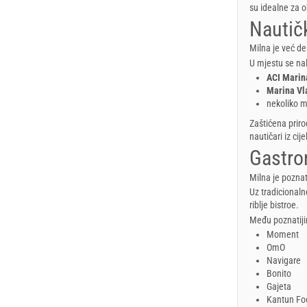
su idealne za o
Nautič
Milna je već de
U mjestu se na
ACI Marin
Marina Vl
nekoliko ma
Zaštićena prir
nautičari iz cij
Gastro
Milna je pozna
Uz tradicionaln
riblje bistroe.
Među poznatiji
Moment
OmO
Navigare
Bonito
Gajeta
Kantun Fo