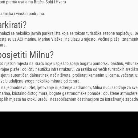
dom prema uvalama Brača, Šolti i Hvaru
aslinika i vinskih podruma.
rkirati?
nalazi se nekoliko javnih parkirališta koja se tokom turističke sezone naplaćuju. 
esta su uz ACI marinu, Marinu Vlaška i na ulazu u mjesto. Većina plaža i znameni
ntra.
osjetiti Milnu?
 od rijetkih mjesta na Braču koje uspješno spaja bogatu pomorsku baštinu, vrhuns
ojne plaže i odličnu nautičku infrastrukturu. Za razliku od većih turističkih središta
jetiti autentičan dalmatinski način života, prošetati kamenim ulicama, večerati uz 
uvalu udaljenu svega nekoliko minuta od centra.
e na jednodnevni izlet, ljetovanje ili jedrenje Jadranom, Milna nudi sadržaje za sve
marina, kristalno čistog mora, bogate gastronomske ponude i opuštene atmosfere
jepših mjesta na otoku Braču i nezaobilaznom destinacijom za istraživanje zapadn