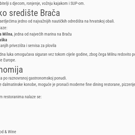
bitelji s djecom, ronjenje, vožnju kajakom i SUP-om.
ko središte Brača
setljećima jedno od najvažnijih nautičkih odredišta na hrvatskoj obali.
laze:
a Milna
, jedna od najvećih marina na Braču
aška
njih privezišta i servisa za plovila
odna luka omogućava siguran vez tokom cijele godine, zbog čega Milnu redovito p
ele Europe.
nomija
ta po raznovrsnoj gastronomskoj ponudi.
e dalmatinske konobe, moguće je pronaći moderne fine dining restorane, pizzerije
m restoranima nalaze se:
od & Wine