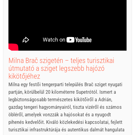
Milna Brač szigetén – teljes turisztikai
útmutató a sziget legszebb hajózó
kikötőjéhez
Milna egy festői tengerparti település Brač sziget nyugati
partján, körülbelül 20 kilométerre Supetrótól. Ismert a
legbiztonságosabb természetes kikötőiről a Adrián,
gazdag tengeri hagyományairól, tiszta vizéről és számos
öbléről, amelyek vonzzák a hajósokat és a nyugodt
pihenés kedvelőit. Kiváló közlekedési kapcsolatai, fejlett
turisztikai infrastruktúrája és autentikus dalmát hangulata