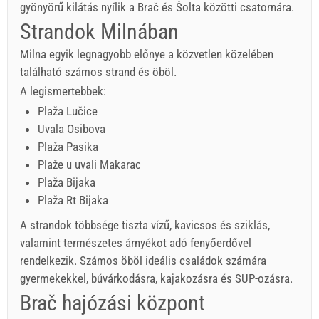
gyönyörű kilátás nyílik a Brač és Šolta közötti csatornára.
Strandok Milnában
Milna egyik legnagyobb előnye a közvetlen közelében
található számos strand és öböl.
A legismertebbek:
Plaža Lučice
Uvala Osibova
Plaža Pasika
Plaže u uvali Makarac
Plaža Bijaka
Plaža Rt Bijaka
A strandok többsége tiszta vízű, kavicsos és sziklás,
valamint természetes árnyékot adó fenyőerdővel
rendelkezik. Számos öböl ideális családok számára
gyermekekkel, búvárkodásra, kajakozásra és SUP-ozásra.
Brač hajózási központ