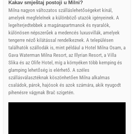
Kakav smještaj postoji u Milni?
Milna nagyon változatos szálláslehetőségeket kínál,
amelyek megfelelnek a különböző utazók igényeinek. A
legelterjedtebbek a magánapartmanok és nyaralók,
különösen népszerűek a medencés luxusvillák, amelyek
tengerre néző kilátással rendelkeznek. A településen
találhatók szállodák is, mint például a Hotel Milna Osam, a
Gava Waterman Milna Resort, az Illyrian Resort, a Villa
Slika és az Olife Hotel, míg a környéken több kemping és
glamping lehetőség is elérhető. A széles
szállásválasztéknak köszönhetően Milna alkalmas
családok, párok, hajósok és azok számára, akik nyugodt
pihenésre vágynak Brač szigetén.