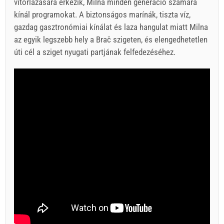
vitorlázására érkezik, Milna minden generáció számára
kínál programokat. A biztonságos marínák, tiszta víz,
gazdag gasztronómiai kínálat és laza hangulat miatt Milna
az egyik legszebb hely a Brač szigeten, és elengedhetetlen
úti cél a sziget nyugati partjának felfedezéséhez.