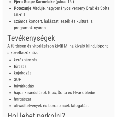
Fjera Gospe Karmelske
(július 16.)
Potezanje Mrduje
, hagyományos verseny Brač és Šolta
között
számos koncert, halászati esték és kulturális
programok nyáron.
Tevékenységek
A fürdésen és vitorlázáson kívül Milna kiváló kiindulópont
a következőkhöz:
kerékpározás
túrázás
kajakozás
SUP
búvárkodás
hajós kirándulások Brač, Šolta és Hvar öbleibe
horgászat
olívaültetvények és borospincék látogatása.
Hol lehet parkolni?