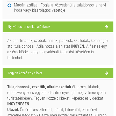
SZOMBAT
Magán szállás - Foglalja közvetlenül a tulajdonos, a helyi
iroda vagy kizárólagos vezetője
Horvátország
,
Brac sziget
,
Turistatérkép
MILNA
Nyilvános turisztikai ajánlatok
Az apartmanok, szobák, házak, panziók, szállodák, kempingek
Makarac (Strand) Milna
stb. tulajdonosai. Adja hozzá ajánlatát
INGYEN
. A fizetés egy
30°C
az érdeklődés vagy megvalósult foglalást követően is
történhet.
Ivan Nane (Holiday-Link.Com)
light rain
Tegyen közzé egy cikket
Kell látogatni(/)
Vizit(/)
áthalad(/)
Szélsebesség: 5.21 km/h
Tulajdonosok, vezetők, alkalmazottak
éttermek, klubok,
vasárnap,
29°C
MUTASSA MEG A TÉRKÉPEN.
clear sky
rendezvények és egyébb létesítmények írja meg véleményét a
2026. 08. 09.
turistatérképen. Tegyen közzé cikkeket, képeket és videókat
OLVASSON TÖBBET / SZÓLJON HOZZÁ
hétfő,
INGYENESEN
.
29°C
clear sky
Bonito (Étterem) Milna
Utazók
Ön érdekes éttermet, bárat, látnivalót, eseményt
2026. 08. 10.
szeretne látogatni? Ossza meg pozitív tapasztalatait. Küldjön