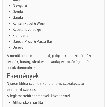
Navigare
Bonito
Gajeta
Kantun Food & Wine
Kapetanovo Ložje
Fish Delish
Dario's Pizza & Pasta Bar
Dišpet
A menükben friss adriai hal, polip, fekete rizottó, házi
tészták, bárány, steakek, olívaolaj és minőségi brač-i
borok dominálnak.
Események
Nyáron Milna számos kulturális és szórakoztató
eseményt szervez.
A legismertebb események közé tartozik:
Milnarsko srce lita