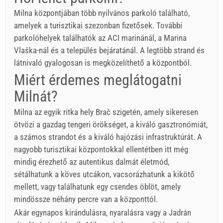
Milna központjában több nyilvános parkoló található,
amelyek a turisztikai szezonban fizetősek. További
parkolóhelyek találhatók az ACI marinánál, a Marina
Vlaška-nál és a település bejáratánál. A legtöbb strand és
látnivaló gyalogosan is megközelíthető a központból.
Miért érdemes meglátogatni
Milnát?
Milna az egyik ritka hely Brač szigetén, amely sikeresen
ötvözi a gazdag tengeri örökséget, a kiváló gasztronómiát,
a számos strandot és a kiváló hajózási infrastruktúrát. A
nagyobb turisztikai központokkal ellentétben itt még
mindig érezhető az autentikus dalmát életmód,
sétálhatunk a köves utcákon, vacsorázhatunk a kikötő
mellett, vagy találhatunk egy csendes öblöt, amely
mindössze néhány percre van a központtól.
Akár egynapos kirándulásra, nyaralásra vagy a Jadrán