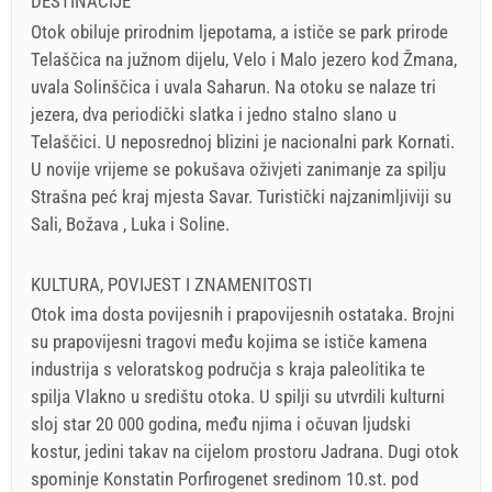
DESTINACIJE
Otok obiluje prirodnim ljepotama, a ističe se park prirode
Telaščica na južnom dijelu, Velo i Malo jezero kod Žmana,
uvala Solinščica i uvala Saharun. Na otoku se nalaze tri
jezera, dva periodički slatka i jedno stalno slano u
Telaščici. U neposrednoj blizini je nacionalni park Kornati.
U novije vrijeme se pokušava oživjeti zanimanje za spilju
Strašna peć kraj mjesta Savar. Turistički najzanimljiviji su
Sali, Božava , Luka i Soline.
KULTURA, POVIJEST I ZNAMENITOSTI
Otok ima dosta povijesnih i prapovijesnih ostataka. Brojni
su prapovijesni tragovi među kojima se ističe kamena
industrija s veloratskog područja s kraja paleolitika te
spilja Vlakno u središtu otoka. U spilji su utvrdili kulturni
sloj star 20 000 godina, među njima i očuvan ljudski
kostur, jedini takav na cijelom prostoru Jadrana. Dugi otok
spominje Konstatin Porfirogenet sredinom 10.st. pod