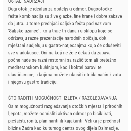
OSTALI SADRŽAJI
Dugi otok je idealan za obiteljski odmor. Dugootočke
fešte kombinacija su žive glazbe, fine hrane i dobre zabave
do jutra. U tome prednjači saljska fešta pod nazivom
'Saljske užance' , koja traje tri dana i u sklopu koje se
održavaju razne prezentacije narodnih običaja, dok
mještani sudjeluju u gastro-natjecanjma koja će oduševiti
sve sladokusce. Onima koji ne žele čekati da zabava
počne nude se razni restorani sa različitom ali pretežno
mediteranskom kuhinjom, kao i koktel barovi te
slastičarnice, u kojima možete okusiti otočki način života
i njegovu gastro tradiciju.
ŠTO RADITI I MOGUĆNOSTI IZLETA / RAZGLEDAVANJA
Osim mogućnosti razgledavanja otočkih mjesta i prirodnih
ljepota, možete osmisliti aktivan odmor pa biciklirati,
pješačiti, roniti, planinariti ili kajakariti. Velika je prednost
blizina Zadra kao kulturnog centra ovog dijela Dalmacije.