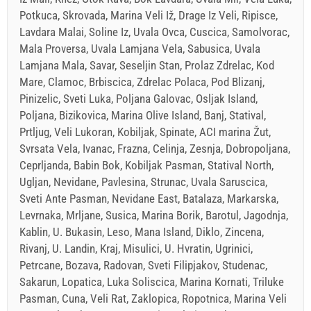
Potkuca, Skrovada, Marina Veli Iž, Drage Iz Veli, Ripisce,
Lavdara Malai, Soline Iz, Uvala Ovca, Cuscica, Samolvorac,
Mala Proversa, Uvala Lamjana Vela, Sabusica, Uvala
Lamjana Mala, Savar, Seseljin Stan, Prolaz Zdrelac, Kod
Mare, Clamoc, Brbiscica, Zdrelac Polaca, Pod Blizanj,
Pinizelic, Sveti Luka, Poljana Galovac, Osljak Island,
Poljana, Bizikovica, Marina Olive Island, Banj, Statival,
Prtljug, Veli Lukoran, Kobiljak, Spinate, ACI marina Žut,
Svrsata Vela, Ivanac, Frazna, Celinja, Zesnja, Dobropoljana,
Ceprljanda, Babin Bok, Kobiljak Pasman, Statival North,
Ugljan, Nevidane, Pavlesina, Strunac, Uvala Saruscica,
Sveti Ante Pasman, Nevidane East, Batalaza, Markarska,
Levrnaka, Mrljane, Susica, Marina Borik, Barotul, Jagodnja,
Kablin, U. Bukasin, Leso, Mana Island, Diklo, Zincena,
Rivanj, U. Landin, Kraj, Misulici, U. Hvratin, Ugrinici,
Petrcane, Bozava, Radovan, Sveti Filipjakov, Studenac,
Sakarun, Lopatica, Luka Soliscica, Marina Kornati, Triluke
Pasman, Cuna, Veli Rat, Zaklopica, Ropotnica, Marina Veli