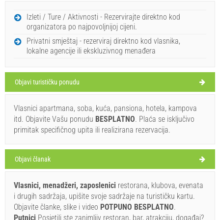
NEDJELJA
Izleti / Ture / Aktivnosti - Rezervirajte direktno kod
organizatora po najpovoljnijoj cijeni.
Hrvatska
,
Dugi otok
,
Turistička mapa
Privatni smještaj - rezerviraj direktno kod vlasnika,
SALI
lokalne agencije ili ekskluzivnog menađera
Objavi turističku ponudu
Konoba Martina (Restoran) Zaglav
27°C
Vlasnici apartmana, soba, kuća, pansiona, hotela, kampova
itd. Objavite Vašu ponudu
BESPLATNO
. Plaća se isključivo
primitak specifičnog upita ili realizirana rezervacija.
vedro
Brzina vjetra: 6.62 km/h
Objavi članak
ponedjeljak,
28°C
vedro
10. 8. 2026.
Vlasnici, menadžeri, zaposlenici
restorana, klubova, evenata
Ivan Nane (Facebook page)
i drugih sadržaja, upišite svoje sadržaje na turističku kartu.
Address:
Zaglav 23
Tel:
385992061606
utorak,
28°C
Objavite članke, slike i video
POTPUNO BESPLATNO
.
vedro
E-mail:
matija.ramov@gmail.com
WORKING HOURS
11. 8. 2026.
Putnici
Posjetili ste zanimljiv restoran, bar, atrakciju, događaj?