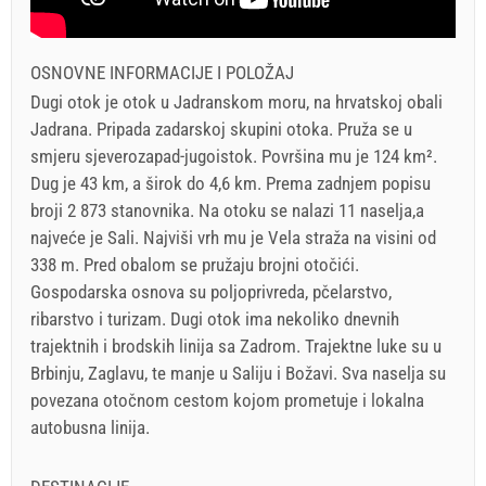
OSNOVNE INFORMACIJE I POLOŽAJ
Dugi otok je otok u Jadranskom moru, na hrvatskoj obali
Jadrana. Pripada zadarskoj skupini otoka. Pruža se u
smjeru sjeverozapad-jugoistok. Površina mu je 124 km².
Dug je 43 km, a širok do 4,6 km. Prema zadnjem popisu
broji 2 873 stanovnika. Na otoku se nalazi 11 naselja,a
najveće je Sali. Najviši vrh mu je Vela straža na visini od
338 m. Pred obalom se pružaju brojni otočići.
Gospodarska osnova su poljoprivreda, pčelarstvo,
ribarstvo i turizam. Dugi otok ima nekoliko dnevnih
trajektnih i brodskih linija sa Zadrom. Trajektne luke su u
Brbinju, Zaglavu, te manje u Saliju i Božavi. Sva naselja su
povezana otočnom cestom kojom prometuje i lokalna
autobusna linija.