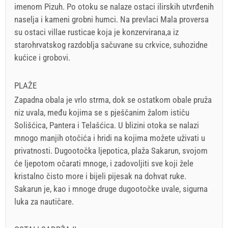
imenom Pizuh. Po otoku se nalaze ostaci ilirskih utvrđenih
naselja i kameni grobni humci. Na prevlaci Mala proversa
su ostaci villae rusticae koja je konzervirana,a iz
starohrvatskog razdoblja sačuvane su crkvice, suhozidne
kućice i grobovi.
PLAŽE
Zapadna obala je vrlo strma, dok se ostatkom obale pruža
niz uvala, među kojima se s pješčanim žalom ističu
Solišćica, Pantera i Telašćica. U blizini otoka se nalazi
mnogo manjih otočića i hridi na kojima možete uživati u
privatnosti. Dugootočka ljepotica, plaža Sakarun, svojom
će ljepotom očarati mnoge, i zadovoljiti sve koji žele
kristalno čisto more i bijeli pijesak na dohvat ruke.
Sakarun je, kao i mnoge druge dugootočke uvale, sigurna
luka za nautičare.