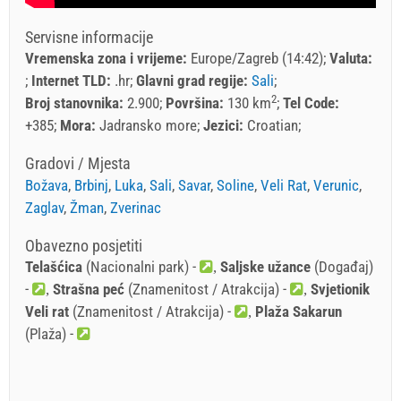
Servisne informacije
Vremenska zona i vrijeme:
Europe/Zagreb (14:42)
Valuta:
Internet TLD:
.hr
Glavni grad regije:
Sali
2
Broj stanovnika:
2.900
Površina:
130 km
Tel Code:
+385
Mora:
Jadransko more
Jezici:
Croatian
Gradovi / Mjesta
Božava
,
Brbinj
,
Luka
,
Sali
,
Savar
,
Soline
,
Veli Rat
,
Verunic
,
Zaglav
,
Žman
,
Zverinac
Obavezno posjetiti
Telašćica
(Nacionalni park) -
Saljske užance
(Događaj)
-
Strašna peć
(Znamenitost / Atrakcija) -
Svjetionik
Veli rat
(Znamenitost / Atrakcija) -
Plaža Sakarun
(Plaža) -