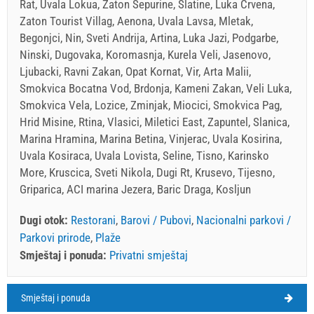
Rat, Uvala Lokua, Zaton Sepurine, Slatine, Luka Crvena,
Zaton Tourist Villag, Aenona, Uvala Lavsa, Mletak,
Begonjci, Nin, Sveti Andrija, Artina, Luka Jazi, Podgarbe,
Ninski, Dugovaka, Koromasnja, Kurela Veli, Jasenovo,
Ljubacki, Ravni Zakan, Opat Kornat, Vir, Arta Malii,
Smokvica Bocatna Vod, Brdonja, Kameni Zakan, Veli Luka,
Smokvica Vela, Lozice, Zminjak, Miocici, Smokvica Pag,
Hrid Misine, Rtina, Vlasici, Miletici East, Zapuntel, Slanica,
Marina Hramina, Marina Betina, Vinjerac, Uvala Kosirina,
Uvala Kosiraca, Uvala Lovista, Seline, Tisno, Karinsko
More, Kruscica, Sveti Nikola, Dugi Rt, Krusevo, Tijesno,
Griparica, ACI marina Jezera, Baric Draga, Kosljun
Dugi otok:
Restorani
,
Barovi / Pubovi
,
Nacionalni parkovi /
Parkovi prirode
,
Plaže
Smještaj i ponuda:
Privatni smještaj
Smještaj i ponuda
Dugi otok Vrijeme