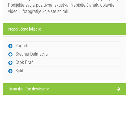
Podijelite svoja pozitivna iskustva! Napišite članak, objavite
srijeda,
Obavezno posjetiti(/)
Posjetiti(/)
Zaobići(/)
28°C
video ili fotografije koje ste snimili.
vedro
12. 8. 2026.
PRIKAŽI NA MAPI
četvrtak,
28°C
vedro
Preporučene lokacije
13. 8. 2026.
PROČITAJ VIŠE / KOMENTIRAJ
petak,
28°C
Zagreb
vedro
AmarcordWorld (Restoran) Soline
14. 8. 2026.
Srednja Dalmacija
Otok Brač
Split
Hrvatska - Sve destinacije
Ivan Nane (Facebook page)
Address:
Sakarun Beach
Tel:
00385911614822
E-mail:
amarcordia@hotmail.com
WORKING HOURS