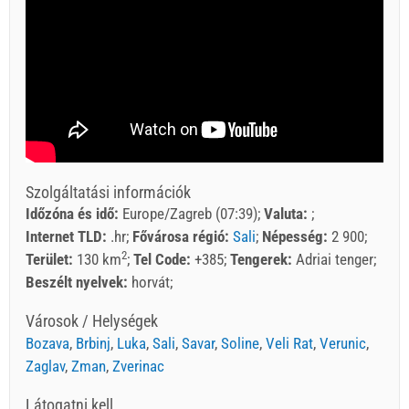
Szolgáltatási információk
Időzóna és idő:
Europe/Zagreb (07:39)
Valuta:
Internet TLD:
.hr
Fővárosa régió:
Sali
Népesség:
2 900
2
Terület:
130 km
Tel Code:
+385
Tengerek:
Adriai tenger
Beszélt nyelvek:
horvát
Városok / Helységek
Bozava
,
Brbinj
,
Luka
,
Sali
,
Savar
,
Soline
,
Veli Rat
,
Verunic
,
Zaglav
,
Zman
,
Zverinac
Látogatni kell