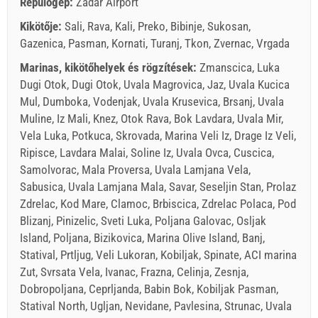
Repülőgép:
Zadar Airport
Kikötője:
Sali, Rava, Kali, Preko, Bibinje, Sukosan,
Gazenica, Pasman, Kornati, Turanj, Tkon, Zvernac, Vrgada
Marinas, kikötőhelyek és rögzítések:
Zmanscica, Luka
Dugi Otok, Dugi Otok, Uvala Magrovica, Jaz, Uvala Kucica
Mul, Dumboka, Vodenjak, Uvala Krusevica, Brsanj, Uvala
Muline, Iz Mali, Knez, Otok Rava, Bok Lavdara, Uvala Mir,
Vela Luka, Potkuca, Skrovada, Marina Veli Iz, Drage Iz Veli,
Ripisce, Lavdara Malai, Soline Iz, Uvala Ovca, Cuscica,
Samolvorac, Mala Proversa, Uvala Lamjana Vela,
Sabusica, Uvala Lamjana Mala, Savar, Seseljin Stan, Prolaz
Zdrelac, Kod Mare, Clamoc, Brbiscica, Zdrelac Polaca, Pod
Blizanj, Pinizelic, Sveti Luka, Poljana Galovac, Osljak
Island, Poljana, Bizikovica, Marina Olive Island, Banj,
Statival, Prtljug, Veli Lukoran, Kobiljak, Spinate, ACI marina
Zut, Svrsata Vela, Ivanac, Frazna, Celinja, Zesnja,
Dobropoljana, Ceprljanda, Babin Bok, Kobiljak Pasman,
Statival North, Ugljan, Nevidane, Pavlesina, Strunac, Uvala