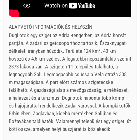
ALAPVETŐ INFORMÁCIÓK ÉS HELYSZÍN
Dugi otok egy sziget az Adriai-tengerben, az Adria horvát
partján. A zadari szigetcsoporthoz tartozik. Északnyugat-
délkeleti irányban húzódik. Területe 124 km². 43 km
hosszú és 4,6 km széles. A legutóbbi népszámlálás szerint
2873 lakosa van. A szigeten 11 település található, a
legnagyobb Sali. Legmagasabb csúcsa a Vela straža 338
m magasságban. A part előtt számos szigetecske
található. A gazdasági alap a mezőgazdaság, a méhészet,
a halászat és a turizmus. Dugi otok naponta több komp-
és hajójárattal rendelkezik Zadar várossal. A kompkikötők
Brbinjében, Zaglavban, kisebb mértékben Salijban és
Božavában találhatók. Valamennyi települést egy szigeti út
köti össze, amelyen helyi buszjárat is közlekedik.