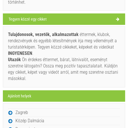
clear sky
történhet.
Szélsebesség: 6.62 km/h
Tegyen közzé egy cikket
hétfő,
28°C
clear sky
2026. 08. 10.
Ivan Nane (Facebook page)
Tulajdonosok, vezetők, alkalmazottak
éttermek, klubok,
Address:
Zaglav 23
Tel:
385992061606
kedd,
28°C
rendezvények és egyébb létesítmények írja meg véleményét a
clear sky
E-mail:
matija.ramov@gmail.com
WORKING HOURS
2026. 08. 11.
turistatérképen. Tegyen közzé cikkeket, képeket és videókat
INGYENESEN
.
szerda,
Kell látogatni(/)
Vizit(/)
áthalad(/)
28°C
Utazók
Ön érdekes éttermet, bárat, látnivalót, eseményt
clear sky
2026. 08. 12.
szeretne látogatni? Ossza meg pozitív tapasztalatait. Küldjön
egy cikket, képet vagy videót arról, amit meg szeretne osztani
MUTASSA MEG A TÉRKÉPEN.
csütörtök,
28°C
clear sky
másokkal.
2026. 08. 13.
OLVASSON TÖBBET / SZÓLJON HOZZÁ
péntek,
28°C
clear sky
AmarcordWorld (Étterem) Soline
Ajánlott helyek
2026. 08. 14.
Zagreb
Közép Dalmácia