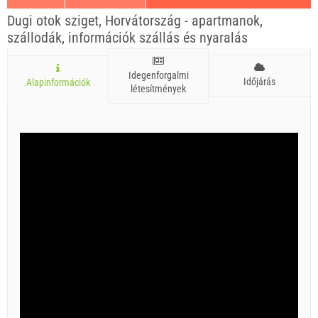
Dugi otok sziget, Horvátország - apartmanok,
szállodák, információk szállás és nyaralás
Idegenforgalmi
Időjárás
Alapinformációk
létesítmények