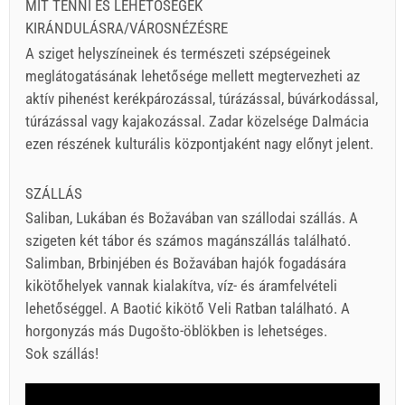
MIT TENNI ÉS LEHETŐSÉGEK
KIRÁNDULÁSRA/VÁROSNÉZÉSRE
A sziget helyszíneinek és természeti szépségeinek
meglátogatásának lehetősége mellett megtervezheti az
aktív pihenést kerékpározással, túrázással, búvárkodással,
túrázással vagy kajakozással. Zadar közelsége Dalmácia
ezen részének kulturális központjaként nagy előnyt jelent.
SZÁLLÁS
Saliban, Lukában és Božavában van szállodai szállás. A
szigeten két tábor és számos magánszállás található.
Salimban, Brbinjében és Božavában hajók fogadására
kikötőhelyek vannak kialakítva, víz- és áramfelvételi
lehetőséggel. A Baotić kikötő Veli Ratban található. A
horgonyzás más Dugošto-öblökben is lehetséges.
Sok szállás!