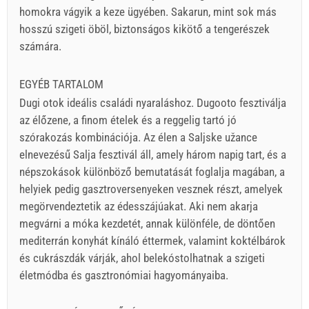
homokra vágyik a keze ügyében. Sakarun, mint sok más
hosszú szigeti öböl, biztonságos kikötő a tengerészek
számára.
EGYÉB TARTALOM
Dugi otok ideális családi nyaraláshoz. Dugooto fesztiválja
az élőzene, a finom ételek és a reggelig tartó jó
szórakozás kombinációja. Az élen a Saljske užance
elnevezésű Salja fesztivál áll, amely három napig tart, és a
népszokások különböző bemutatását foglalja magában, a
helyiek pedig gasztroversenyeken vesznek részt, amelyek
megörvendeztetik az édesszájúakat. Aki nem akarja
megvárni a móka kezdetét, annak különféle, de döntően
mediterrán konyhát kínáló éttermek, valamint koktélbárok
és cukrászdák várják, ahol belekóstolhatnak a szigeti
életmódba és gasztronómiai hagyományaiba.