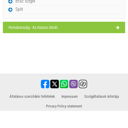
Brac sziget
Split
Ivan Nane (Facebook page)
Horvátország - Az összes úticél.
Address:
Sakarun Beach
Tel:
00385911614822
E-mail:
amarcordia@hotmail.com
WORKING HOURS
Kell látogatni(/)
Vizit(/)
áthalad(/)
MUTASSA MEG A TÉRKÉPEN.
OLVASSON TÖBBET / SZÓLJON HOZZÁ
​Általános szerződési feltételek
Impressum
Szolgáltatások árlistája
Privacy Policy statement
Értékesítő partner kirándulásokhoz / túrákhoz és tevékenységekhez
Utazás, nyaralás, turisztikai létesítmények, szállodák, szállás. Minden információ