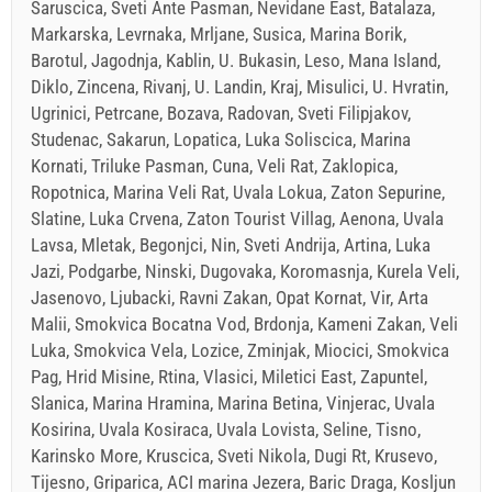
Saruscica, Sveti Ante Pasman, Nevidane East, Batalaza,
Markarska, Levrnaka, Mrljane, Susica, Marina Borik,
Barotul, Jagodnja, Kablin, U. Bukasin, Leso, Mana Island,
Diklo, Zincena, Rivanj, U. Landin, Kraj, Misulici, U. Hvratin,
Ugrinici, Petrcane, Bozava, Radovan, Sveti Filipjakov,
Studenac, Sakarun, Lopatica, Luka Soliscica, Marina
Kornati, Triluke Pasman, Cuna, Veli Rat, Zaklopica,
Ropotnica, Marina Veli Rat, Uvala Lokua, Zaton Sepurine,
Slatine, Luka Crvena, Zaton Tourist Villag, Aenona, Uvala
Lavsa, Mletak, Begonjci, Nin, Sveti Andrija, Artina, Luka
Jazi, Podgarbe, Ninski, Dugovaka, Koromasnja, Kurela Veli,
Jasenovo, Ljubacki, Ravni Zakan, Opat Kornat, Vir, Arta
Malii, Smokvica Bocatna Vod, Brdonja, Kameni Zakan, Veli
Luka, Smokvica Vela, Lozice, Zminjak, Miocici, Smokvica
Pag, Hrid Misine, Rtina, Vlasici, Miletici East, Zapuntel,
Slanica, Marina Hramina, Marina Betina, Vinjerac, Uvala
Kosirina, Uvala Kosiraca, Uvala Lovista, Seline, Tisno,
Karinsko More, Kruscica, Sveti Nikola, Dugi Rt, Krusevo,
Tijesno, Griparica, ACI marina Jezera, Baric Draga, Kosljun