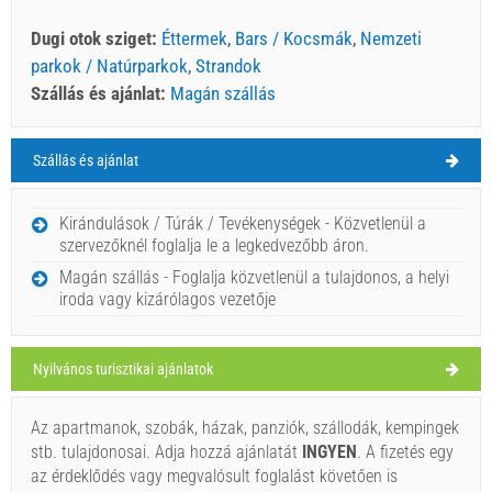
Dugi otok sziget:
Éttermek
,
Bars / Kocsmák
,
Nemzeti
parkok / Natúrparkok
,
Strandok
Szállás és ajánlat:
Magán szállás
Szállás és ajánlat
Dugi otok sziget Időjárás
VASÁRNAP
Kirándulások / Túrák / Tevékenységek - Közvetlenül a
szervezőknél foglalja le a legkedvezőbb áron.
Horvátország
,
Dugi otok sziget
,
Turistatérkép
Magán szállás - Foglalja közvetlenül a tulajdonos, a helyi
SALI
iroda vagy kizárólagos vezetője
Nyilvános turisztikai ajánlatok
Konoba Martina (Étterem) Zaglav
27°C
Az apartmanok, szobák, házak, panziók, szállodák, kempingek
stb. tulajdonosai. Adja hozzá ajánlatát
INGYEN
. A fizetés egy
az érdeklődés vagy megvalósult foglalást követően is