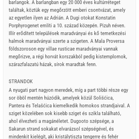
barlangok. A barlangban egy 20 000 éves kultúrréteget
találtak, köztük egy megőrzött emberi csontvázat, amely
az egyetlen ilyen az Adrián. A Dugi otokat Konstatin
Porphyrogenet említi a 10. század közepén. Pizuh néven.
Illír erődített települések maradványai és kő temetkezési
halmok maradványai szerte a szigeten. A Mala Proversa
földszoroson egy villae rusticae maradványai vannak
megőrizve, a régi horvát korszakból pedig kistemplomok,
szárazfalazatú házak, sírok maradtak fenn.
STRANDOK
A nyugati part nagyon meredek, míg a part többi része egy
sor öböl mentén húzódik, amelyek közül Solišćica,
Pantera és Telašćica kiemelkedik homokos strandjaival. A
sziget közelében sok kisebb sziget és szikla található,
ahol élvezheti a magánéletet. Dugooto szépsége, a
Sakarun strand sokakat elvarázsol szépségével, és
mindenkit kielégít, aki kristálytiszta tengerre és fehér