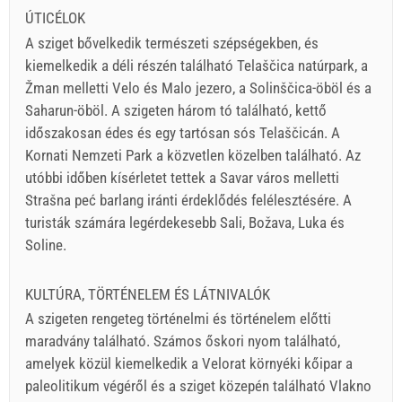
ÚTICÉLOK
A sziget bővelkedik természeti szépségekben, és
kiemelkedik a déli részén található Telaščica natúrpark, a
Žman melletti Velo és Malo jezero, a Solinščica-öböl és a
Saharun-öböl. A szigeten három tó található, kettő
időszakosan édes és egy tartósan sós Telaščicán. A
Kornati Nemzeti Park a közvetlen közelben található. Az
utóbbi időben kísérletet tettek a Savar város melletti
Strašna peć barlang iránti érdeklődés felélesztésére. A
turisták számára legérdekesebb Sali, Božava, Luka és
Soline.
KULTÚRA, TÖRTÉNELEM ÉS LÁTNIVALÓK
A szigeten rengeteg történelmi és történelem előtti
maradvány található. Számos őskori nyom található,
amelyek közül kiemelkedik a Velorat környéki kőipar a
paleolitikum végéről és a sziget közepén található Vlakno