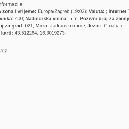
nformacije
 zona i vrijeme:
Europe/Zagreb (19:02)
Valuta:
Internet
ovnika:
400
Nadmorska visina:
5 m
Pozivni broj za zeml
oj za grad:
021
Mora:
Jadransko more
Jezici:
Croatian
 karti:
43.512264, 16.3019273
evoz