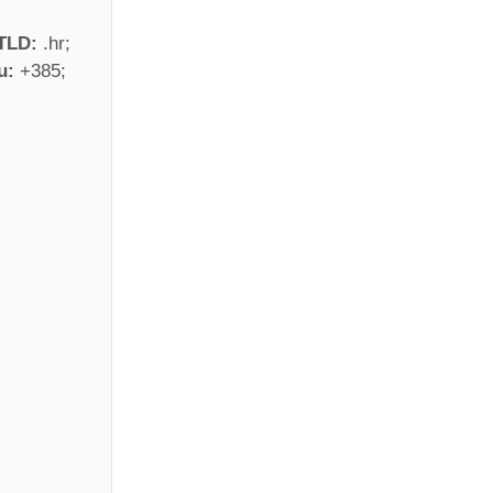
 TLD:
.hr
ju:
+385