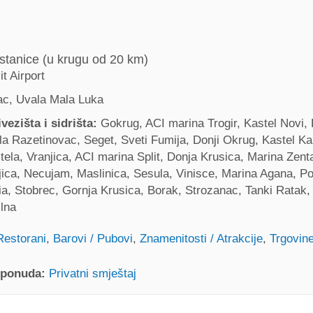
stanice (u krugu od 20 km)
it Airport
c, Uvala Mala Luka
vezišta i sidrišta:
Gokrug, ACI marina Trogir, Kastel Novi,
la Razetinovac, Seget, Sveti Fumija, Donji Okrug, Kastel K
ela, Vranjica, ACI marina Split, Donja Krusica, Marina Zent
jica, Necujam, Maslinica, Sesula, Vinisce, Marina Agana, P
ria, Stobrec, Gornja Krusica, Borak, Strozanac, Tanki Ratak,
ilna
Restorani
,
Barovi / Pubovi
,
Znamenitosti / Atrakcije
,
Trgovine
 ponuda:
Privatni smještaj