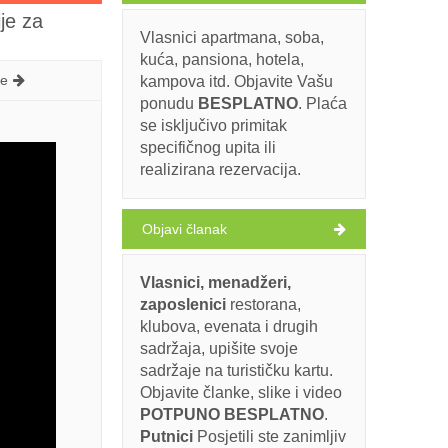
je za
Vlasnici apartmana, soba,
kuća, pansiona, hotela,
me
kampova itd. Objavite Vašu
ponudu
BESPLATNO
. Plaća
se isključivo primitak
specifičnog upita ili
realizirana rezervacija.
Objavi članak
Vlasnici, menadžeri,
zaposlenici
restorana,
klubova, evenata i drugih
sadržaja, upišite svoje
sadržaje na turističku kartu.
Objavite članke, slike i video
POTPUNO BESPLATNO
.
Putnici
Posjetili ste zanimljiv