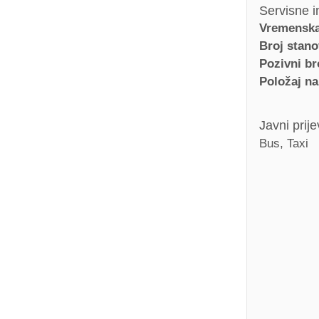
Servisne i
Vremenska
Broj stan
Pozivni br
Položaj na
Javni prij
Bus, Taxi