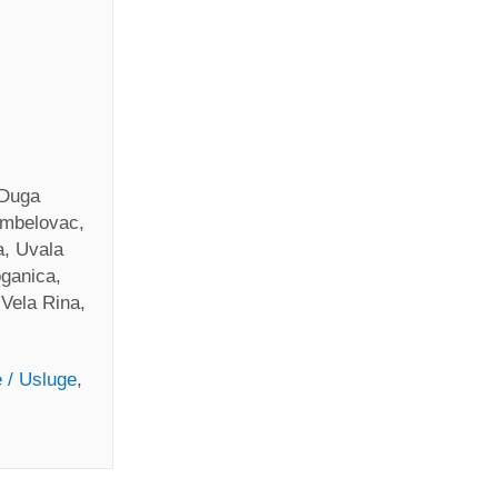
 Duga
ambelovac,
a, Uvala
oganica,
 Vela Rina,
 / Usluge
,