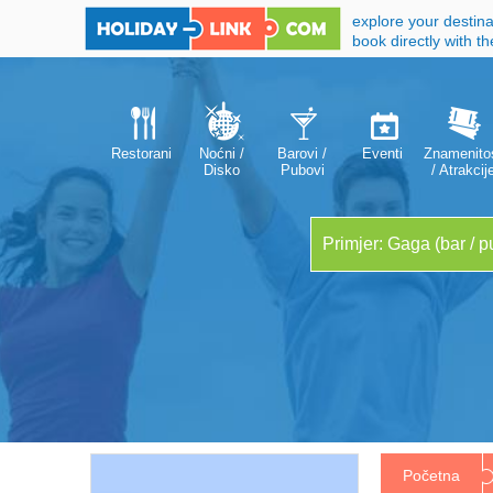
explore your destina
book directly with t
Restorani
Noćni /
Barovi /
Eventi
Znamenitos
Disko
Pubovi
/ Atrakcij
klubovi
Početna