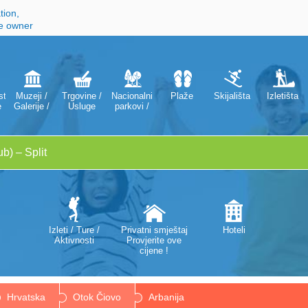
tion,
he owner
ti
Muzeji /
Trgovine /
Nacionalni
Plaže
Skijališta
Izletišta
e
Galerije /
Usluge
parkovi /
Kazališta /
Parkovi
Opere
prirode
Izleti / Ture /
Privatni smještaj
Hoteli
Aktivnosti
Provjerite ove
cijene !
Hrvatska
Otok Čiovo
Arbanija