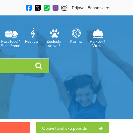
Prijava
Bosanski
Fast food /
Festivali
Zoološki
Kazina
Parkovi /
Slastičarne
vrtovi /
Vrtovi
Akvariji
Objavi turističku ponudu