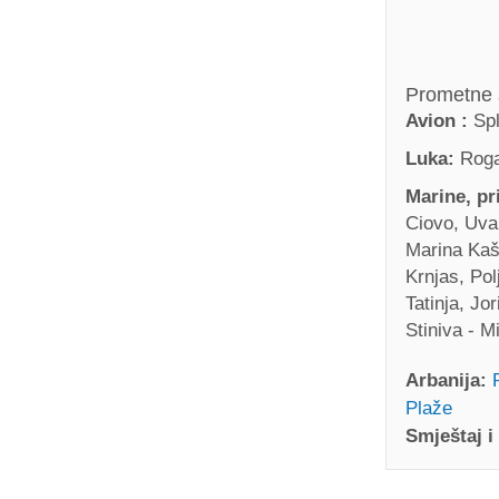
Prometne 
Avion :
Spl
Luka:
Roga
Marine, pri
Ciovo, Uva
Marina Kašt
Krnjas, Pol
Tatinja, Jo
Stiniva - M
Arbanija:
Plaže
Smještaj i