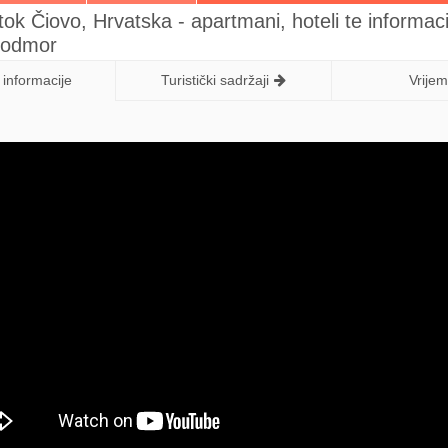
tok Čiovo, Hrvatska - apartmani, hoteli te informaci
i odmor
informacije
Turistički sadržaji
Vrije