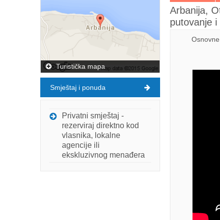
Arbanija, O
putovanje 
Osnovne 
Turistička mapa
Smještaj i ponuda
Privatni smještaj -
rezerviraj direktno kod
vlasnika, lokalne
agencije ili
ekskluzivnog menađera