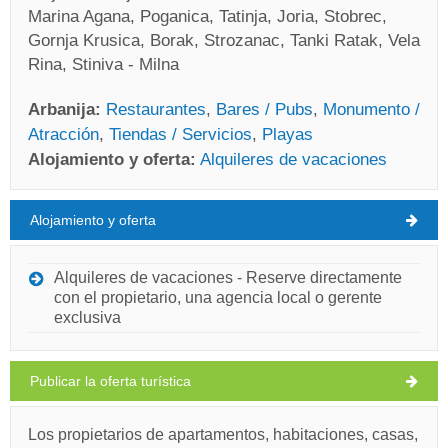
Marina Agana, Poganica, Tatinja, Joria, Stobrec,
Gornja Krusica, Borak, Strozanac, Tanki Ratak, Vela
Rina, Stiniva - Milna
Arbanija:
Restaurantes
,
Bares / Pubs
,
Monumento /
Atracción
,
Tiendas / Servicios
,
Playas
Alojamiento y oferta:
Alquileres de vacaciones
Alojamiento y oferta
Arbanija Pronóstico del tiempo
VIERNES
Alquileres de vacaciones - Reserve directamente
con el propietario, una agencia local o gerente
Croacia
,
Isla de Ciovo
,
Mapa turístico
exclusiva
ARBANIJA
Publicar la oferta turística
Quick Nautic (Tienda / Servicio) Arbanija
Los propietarios de apartamentos, habitaciones, casas,