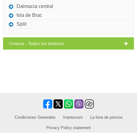
Dalmacia central
Ivan Nane (Facebook page)
Address:
Bana Jelačića 242
Telefono
+385 958027872
Isla de Brac
WORKING HOURS
Split
Debe visitar(/)
Visitar(/)
Omita(/)
Croacia - Todos los destinos
MUESTRE EN EL MAPA
LEER MAS/ COMENTAR
Condiciones Generales
Impressum
La lista de precios
Privacy Policy statement