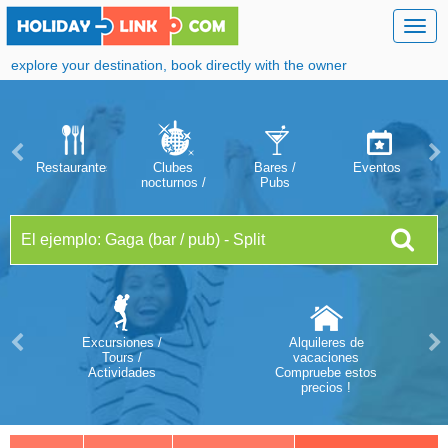
Togg
navig
explore your destination, book directly with the owner
Restaurantes
Clubes
Bares /
Eventos
nocturnos /
Pubs
discotecas
Excursiones /
Alquileres de
Tours /
vacaciones
Actividades
Compruebe estos
precios !