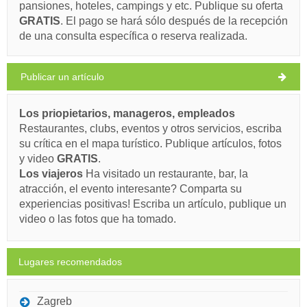
pansiones, hoteles, campings y etc. Publique su oferta
33°C
GRATIS
. El pago se hará sólo después de la recepción
Ivan Nane (Facebook page)
de una consulta específica o reserva realizada.
Address:
Ulica Kralja Tomislava 5
Telefono
+385(0) 98 497 010
cielo claro
El mail :
info@maca-apartments.com
WORKING HOURS
Velocidad del viento: 3.70 km/h
Publicar un artículo
Debe visitar(/)
Visitar(/)
Omita(/)
sábado,
35°C
lluvia ligera
Los priopietarios, manageros, empleados
8/8/26
Restaurantes, clubs, eventos y otros servicios, escriba
MUESTRE EN EL MAPA
domingo,
su crítica en el mapa turístico. Publique artículos, fotos
29°C
cielo claro
LEER MAS/ COMENTAR
y video
GRATIS
.
9/8/26
Los viajeros
Ha visitado un restaurante, bar, la
Zen Beach Bar (Bar / Pub) Arbanija
lunes,
32°C
atracción, el evento interesante? Comparta su
cielo claro
10/8/26
experiencias positivas! Escriba un artículo, publique un
video o las fotos que ha tomado.
martes,
30°C
cielo claro
11/8/26
Lugares recomendados
miércoles,
29°C
cielo claro
12/8/26
Zagreb