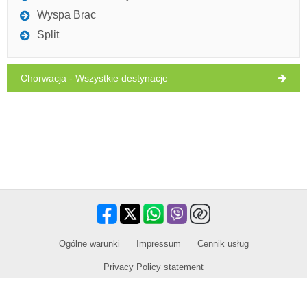
Address:
Bana Jelačića 242
telefon
+385 958027872
Wyspa Brac
WORKING HOURS
Split
Musi odwiedzić(/)
Omijać(/)
Pomijać(/)
Chorwacja - Wszystkie destynacje
POKAŻ NA MAPIE
PRZECZYTAJ WIĘCEJ / KOMENTUJ
​Ogólne warunki
Impressum
Cennik usług
Privacy Policy statement
Partner handlowy wycieczek / wycieczek i zajęć