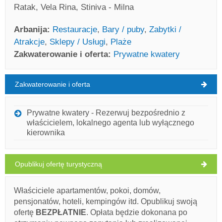
Ratak, Vela Rina, Stiniva - Milna
Arbanija:
Restauracje
,
Bary / puby
,
Zabytki /
Atrakcje
,
Sklepy / Usługi
,
Plaże
Zakwaterowanie i oferta:
Prywatne kwatery
Zakwaterowanie i oferta
Arbanija Pogoda
CZWARTEK
Prywatne kwatery - Rezerwuj bezpośrednio z
właścicielem, lokalnego agenta lub wyłącznego
Chorwacja
,
Wyspa Ciovo
,
Mapa turystyczna
kierownika
ARBANIJA
Opublikuj ofertę turystyczną
Quick Nautic (Sklep / Usługa) Arbanija
Właściciele apartamentów, pokoi, domów,
pensjonatów, hoteli, kempingów itd. Opublikuj swoją
33°C
ofertę
BEZPŁATNIE
. Opłata będzie dokonana po
Ivan Nane (Facebook page)