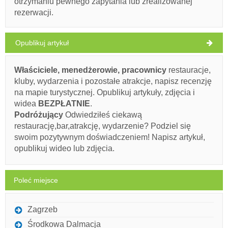
otrzymaniu pewnego zapytania lub zrealizowanej
Address:
Ulica Kralja Tomislava 5
telefon
+385(0) 98 497 010
rezerwacji.
Bezchmurnie
adres e-mail:
info@maca-apartments.com
WORKING HOURS
Szybkość wiatru: 3.17 km/h
Opublikuj artykuł
piątek,
Musi odwiedzić(/)
Omijać(/)
Pomijać(/)
33°C
Bezchmurnie
07.08.2026
Właściciele, menedżerowie, pracownicy
restauracje,
sobota,
POKAŻ NA MAPIE
kluby, wydarzenia i pozostałe atrakcje, napisz recenzję
30°C
Bezchmurnie
na mapie turystycznej. Opublikuj artykuły, zdjęcia i
08.08.2026
PRZECZYTAJ WIĘCEJ / KOMENTUJ
widea
BEZPŁATNIE
.
niedziela,
30°C
Podróżujący
Odwiedziłeś ciekawą
Bezchmurnie
Zen Beach Bar (Bar / pub) Arbanija
09.08.2026
restaurację,bar,atrakcję, wydarzenie? Podziel się
swoim pozytywnym doświadczeniem! Napisz artykuł,
poniedziałek,
30°C
opublikuj wideo lub zdjęcia.
Bezchmurnie
10.08.2026
wtorek,
28°C
Poleć miejsce
Bezchmurnie
11.08.2026
Zagrzeb
Środkowa Dalmacja
Ivan Nane (Facebook page)