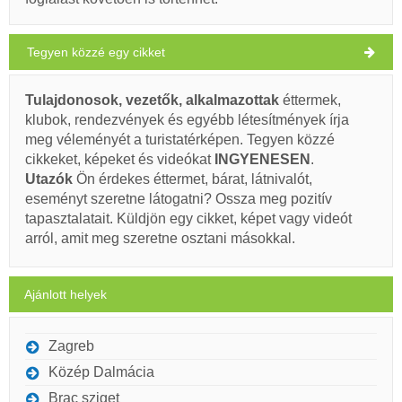
Ivan Nane (Facebook page)
Address:
Ulica Kralja Tomislava 5
Tel:
+385(0) 98 497 010
clear sky
E-mail:
info@maca-apartments.com
WORKING HOURS
Tegyen közzé egy cikket
Szélsebesség: 3.70 km/h
Kell látogatni(/)
Vizit(/)
áthalad(/)
Tulajdonosok, vezetők, alkalmazottak
éttermek,
szombat,
35°C
light rain
klubok, rendezvények és egyébb létesítmények írja
2026. 08. 08.
meg véleményét a turistatérképen. Tegyen közzé
MUTASSA MEG A TÉRKÉPEN.
vasárnap,
cikkeket, képeket és videókat
INGYENESEN
.
29°C
clear sky
OLVASSON TÖBBET / SZÓLJON HOZZÁ
2026. 08. 09.
Utazók
Ön érdekes éttermet, bárat, látnivalót,
eseményt szeretne látogatni? Ossza meg pozitív
Zen Beach Bar (Bár / Kocsma) Arbanija
hétfő,
32°C
tapasztalatait. Küldjön egy cikket, képet vagy videót
clear sky
2026. 08. 10.
arról, amit meg szeretne osztani másokkal.
kedd,
30°C
clear sky
2026. 08. 11.
Ajánlott helyek
szerda,
29°C
clear sky
2026. 08. 12.
Zagreb
Közép Dalmácia
Ivan Nane (Facebook page)
Brac sziget