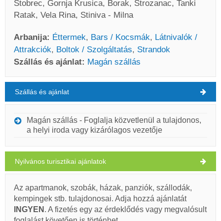
Stobrec, Gornja Krusica, Borak, Strozanac, Tanki
Ratak, Vela Rina, Stiniva - Milna
Arbanija:
Éttermek
,
Bars / Kocsmák
,
Látnivalók /
Attrakciók
,
Boltok / Szolgáltatás
,
Strandok
Szállás és ajánlat:
Magán szállás
Szállás és ajánlat
Arbanija Időjárás
PÉNTEK
Magán szállás - Foglalja közvetlenül a tulajdonos,
a helyi iroda vagy kizárólagos vezetője
Horvátország
,
Ciovo sziget
,
Turistatérkép
ARBANIJA
Nyilvános turisztikai ajánlatok
Az apartmanok, szobák, házak, panziók, szállodák,
Quick Nautic (Bolt / Szolgáltatás) Arbanija
kempingek stb. tulajdonosai. Adja hozzá ajánlatát
INGYEN
. A fizetés egy az érdeklődés vagy megvalósult
33°C
foglalást követően is történhet.