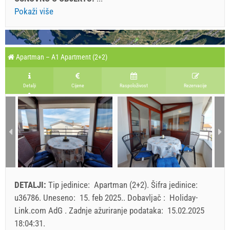
Pokaži više
Apartman – A1 Apartment (2+2)
Detalji
Cijene
Raspoloživost
Rezervacije
DETALJI:
Tip jedinice:
Apartman (2+2)
.
Šifra jedinice:
u36786
.
Uneseno:
15. feb 2025.
.
Dobavljač :
Holiday-
Link.com AdG
.
Zadnje ažuriranje podataka:
15.02.2025
18:04:31
.