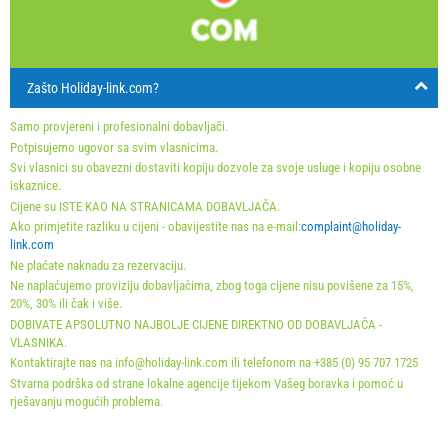
min. Noćenja
7
4
4
23
24
25
26
27
28
29
dolazak
Svaki dan
Svaki dan
Svaki dan
30
31
Zašto Holiday-link.com?
Prikazana cijena je po jedinici za određeni broj osoba.
Ponude:
Samo provjereni i profesionalni dobavljači.
Holiday-Link plaća: 17. sep 2025. - 31. dec 2026. / - 10
Potpisujemo ugovor sa svim vlasnicima.
Svi vlasnici su obavezni dostaviti kopiju dozvole za svoje usluge i kopiju osobne
%
iskaznice.
Cijene su ISTE KAO NA STRANICAMA DOBAVLJAČA.
Obavezno:
Prijava gostiju (01.07. - 31.08): 10 EUR (once -
Ako primjetite razliku u cijeni - obavijestite nas na e-mail:
complaint@holiday-
za_person), Prijava gostiju (01.01 - 30.06. / 01.09. - 31.12.):
link.com
Ne plaćate naknadu za rezervaciju.
5 EUR (once - za_person)
Ne naplaćujemo proviziju dobavljačima, zbog toga cijene nisu povišene za 15%,
Neobavezno:
Klima: 5 EUR (per_night - za_unit), Kućni
20%, 30% ili čak i više.
ljubimac: 12 EUR (per_night - za_unit)
DOBIVATE APSOLUTNO NAJBOLJE CIJENE DIREKTNO OD DOBAVLJAČA -
VLASNIKA.
Kontaktirajte nas na info@holiday-link.com ili telefonom na +385 (0) 95 707 1725
Stvarna podrška od strane lokalne agencije tijekom Vašeg boravka i pomoć u
rješavanju mogućih problema.