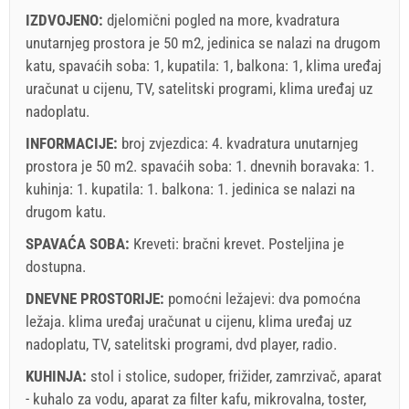
IZDVOJENO:
djelomični pogled na more, kvadratura
unutarnjeg prostora je 50 m2, jedinica se nalazi na drugom
katu, spavaćih soba: 1, kupatila: 1, balkona: 1, klima uređaj
uračunat u cijenu, TV, satelitski programi, klima uređaj uz
nadoplatu.
INFORMACIJE:
broj zvjezdica: 4. kvadratura unutarnjeg
prostora je 50 m2. spavaćih soba: 1. dnevnih boravaka: 1.
kuhinja: 1. kupatila: 1. balkona: 1. jedinica se nalazi
na
drugom katu
.
SPAVAĆA SOBA:
Kreveti:
bračni krevet
. Posteljina je
dostupna.
DNEVNE PROSTORIJE:
pomoćni ležajevi:
dva pomoćna
ležaja
.
klima uređaj uračunat u cijenu
,
klima uređaj uz
nadoplatu
,
TV
,
satelitski programi
,
dvd player
,
radio
.
KUHINJA:
stol i stolice
,
sudoper
,
frižider
,
zamrzivač
,
aparat
- kuhalo za vodu
,
aparat za filter kafu
,
mikrovalna
,
toster
,