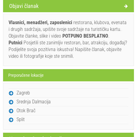
Uvjeti i odredbe dobavljača
Objavi članak
Rezervirajte i čekajte na potvrdu
Vlasnici, menadžeri, zaposlenici
restorana, klubova, evenata
Ukoliko ne želite odmah rezervirati i imate još pitanja,
i drugih sadržaja, upišite svoje sadržaje na turističku kartu.
upišite ih ispod i kliknite ˝Pošalji upit˝.
Objavite članke, slike i video
POTPUNO BESPLATNO
.
Putnici
Posjetili ste zanimljiv restoran, bar, atrakciju, događaj?
Podijelite svoja pozitivna iskustva! Napišite članak, objavite
video ili fotografije koje ste snimili.
Preporučene lokacije
Pošalji upit
Zagreb
Srednja Dalmacija
Otok Brač
Split