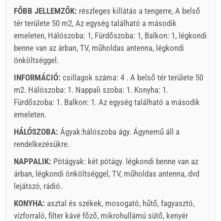
FŐBB JELLEMZŐK:
részleges killátás a tengerre, A belső
tér területe 50 m2, Az egység található a második
emeleten, Hálószoba: 1, Fürdőszoba: 1, Balkon: 1, légkondi
benne van az árban, TV, műholdas antenna, légkondi
önköltséggel.
INFORMÁCIÓ:
csillagok száma: 4 . A belső tér területe 50
m2. Hálószoba: 1. Nappali szoba: 1. Konyha: 1.
Fürdőszoba: 1. Balkon: 1. Az egység található
a második
emeleten
.
HÁLÓSZOBA:
Ágyak:
hálószoba ágy
. Ágynemű áll a
rendelkezésükre.
NAPPALIK:
Pótágyak:
két pótágy
.
légkondi benne van az
árban
,
légkondi önköltséggel
,
TV
,
műholdas antenna
,
dvd
lejátszó
,
rádió
.
KONYHA:
asztal és székek
,
mosogató
,
hűtő
,
fagyasztó
,
vízforraló
,
filter kávé főző
,
mikrohullámú sütő
,
kenyér