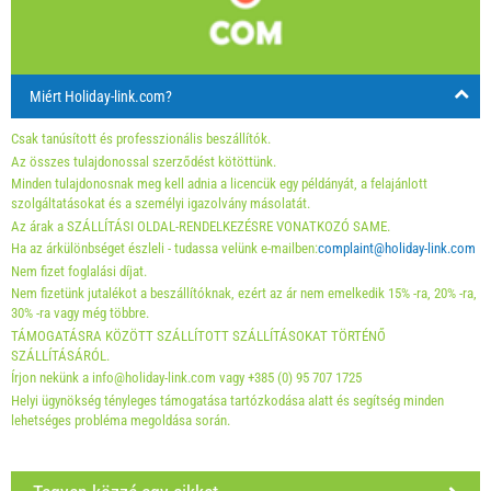
min. Éjszaka
7
4
24
25
26
27
28
29
30
érkezés
Bármelyik nap
Bármelyik nap
Bármel
31
Miért Holiday-link.com?
A kijelzőn lévő egység ára csak meghatározott számú
személyek számára.
Csak tanúsított és professzionális beszállítók.
Ajánlatok:
Az összes tulajdonossal szerződést kötöttünk.
Minden tulajdonosnak meg kell adnia a licencük egy példányát, a felajánlott
Holiday-Link fizet: 2025. szept. 17. - 2026. dec. 31. / -
szolgáltatásokat és a személyi igazolvány másolatát.
10 %
Az árak a SZÁLLÍTÁSI OLDAL-RENDELKEZÉSRE VONATKOZÓ SAME.
Ha az árkülönbséget észleli - tudassa velünk e-mailben:
complaint@holiday-link.com
Feltétlenül szükséges:
Vendégregisztráció (01.07. - 31.08):
Nem fizet foglalási díjat.
Nem fizetünk jutalékot a beszállítóknak, ezért az ár nem emelkedik 15% -ra, 20% -ra,
10 EUR (once - által _person), Vendégregisztráció (01.01 -
30% -ra vagy még többre.
30.06. / 01.09. - 31.12.): 5 EUR (once - által _person)
TÁMOGATÁSRA KÖZÖTT SZÁLLÍTOTT SZÁLLÍTÁSOKAT TÖRTÉNŐ
Választható:
Légkondi: 5 EUR (per_night - által _unit), Házi
SZÁLLÍTÁSÁRÓL.
kedvenc: 12 EUR (per_night - által _unit)
Írjon nekünk a info@holiday-link.com vagy +385 (0) 95 707 1725
Helyi ügynökség tényleges támogatása tartózkodása alatt és segítség minden
lehetséges probléma megoldása során.