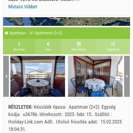
Mutass többet
Apartman – A1 Apartment (2+2)
Részletek
Árak
Elérhetőség
Foglalások
RÉSZLETEK:
Készülék típusa:
Apartman (2+2)
.
Egység
kódja:
u36786
.
létrehozott:
2025. febr. 15.
.
Szállító :
Holiday-Link.com AdG
.
Utolsó frissítés adat:
15.02.2025
18:04:31
.