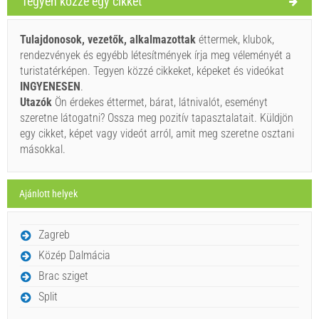
Tegyen közzé egy cikket
Szállító feltételei
Foglaljon és várjon a visszaigazolásra.
Tulajdonosok, vezetők, alkalmazottak
éttermek, klubok,
rendezvények és egyébb létesítmények írja meg véleményét a
Ha nem szeretné lefoglalni azonnal további kérdése van,
turistatérképen. Tegyen közzé cikkeket, képeket és videókat
kérjük, töltse ki őket, majd kattintson a „Érdeklődés
INGYENESEN
.
küldése”.
Utazók
Ön érdekes éttermet, bárat, látnivalót, eseményt
szeretne látogatni? Ossza meg pozitív tapasztalatait. Küldjön
egy cikket, képet vagy videót arról, amit meg szeretne osztani
másokkal.
Ajánlott helyek
Érdeklődés küldése.
Zagreb
Közép Dalmácia
Brac sziget
Split