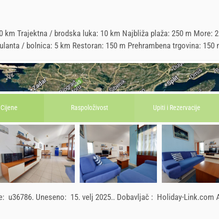
0 km Trajektna / brodska luka: 10 km Najbliža plaža: 250 m More: 
Ambulanta / bolnica: 5 km Restoran: 150 m Prehrambena trgovina: 150
Cijene
Raspoloživost
Upiti i
Rezervacije
ce:
u36786
.
Uneseno:
15. velj 2025.
.
Dobavljač :
Holiday-Link.com