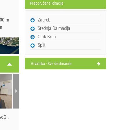
Preporučene lokacije
200 m
Zagreb
 m
Srednja Dalmacija
Otok Brač
Split
Hrvatska - Sve destinacije
 AdG
.