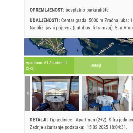
OPREMLJENOST:
besplatno parkiralište
UDALJENOSTI:
Centar grada: 5000 m Zračna luka: 1
Najbliži javni prijevoz (autobus ili tramvaj): 5 m 
Apartman A1 Apartment
Detalji
(2+2)
DETALJI:
Tip jedinice:
Apartman (2+2)
.
Šifra jedini
Zadnje ažuriranje podataka:
15.02.2025 18:04:31
.