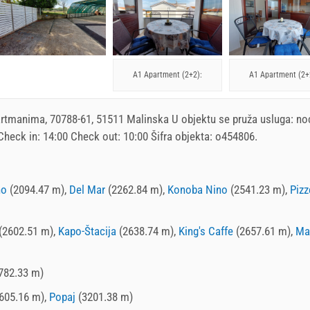
A1 Apartment (2+2):
A1 Apartment (2+
artmanima
, 70788-61, 51511 Malinska U objektu se pruža usluga:
no
 Check in:
14:00
Check out:
10:00
Šifra objekta: o454806.
no
(2094.47 m),
Del Mar
(2262.84 m),
Konoba Nino
(2541.23 m),
Pizz
(2602.51 m),
Kapo-Štacija
(2638.74 m),
King's Caffe
(2657.61 m),
Mai
782.33 m)
605.16 m),
Popaj
(3201.38 m)