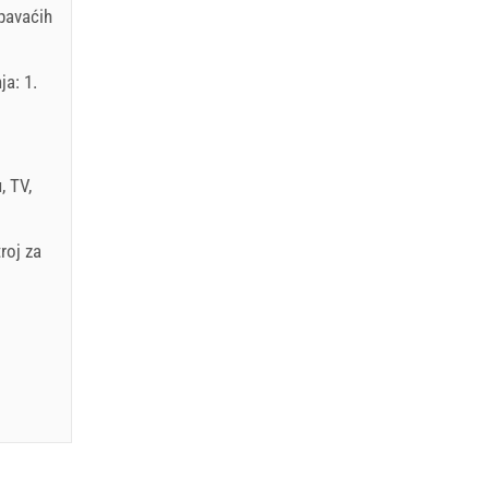
spavaćih
ja: 1.
u
,
TV
,
troj za