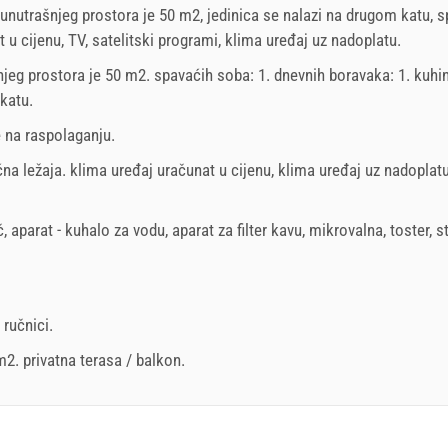
unutrašnjeg prostora je 50 m2, jedinica se nalazi na drugom katu, 
t u cijenu, TV, satelitski programi, klima uređaj uz nadoplatu.
njeg prostora je 50 m2. spavaćih soba: 1. dnevnih boravaka: 1. kuhin
katu
.
e na raspolaganju.
na ležaja
.
klima uređaj uračunat u cijenu
,
klima uređaj uz nadoplat
č
,
aparat - kuhalo za vodu
,
aparat za filter kavu
,
mikrovalna
,
toster
,
s
,
ručnici
.
 m2.
privatna terasa / balkon
.