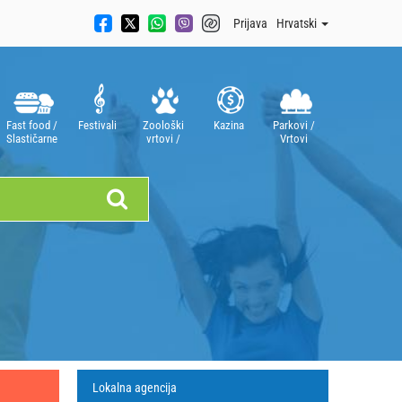
Prijava
Hrvatski
Fast food /
Festivali
Zoološki
Kazina
Parkovi /
Slastičarne
vrtovi /
Vrtovi
Akvariji
Lokalna agencija