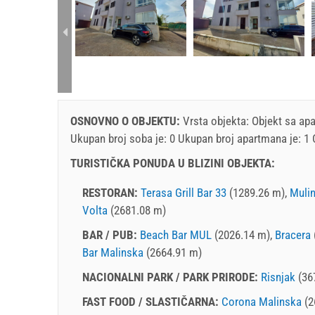
rtment (2+2):
OSNOVNO O OBJEKTU:
Vrsta objekta:
Objekt sa ap
Ukupan broj soba je: 0 Ukupan broj apartmana je: 1
TURISTIČKA PONUDA U BLIZINI OBJEKTA:
RESTORAN:
Terasa Grill Bar 33
(1289.26 m),
Muli
Volta
(2681.08 m)
BAR / PUB:
Beach Bar MUL
(2026.14 m),
Bracera
Bar Malinska
(2664.91 m)
NACIONALNI PARK / PARK PRIRODE:
Risnjak
(36
FAST FOOD / SLASTIČARNA:
Corona Malinska
(2