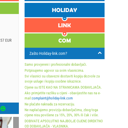
.57 EUR
Zašto Holiday-link.com?
Samo provjereni i profesionalni dobavljači.
Potpisujemo ugovor sa svim vlasnicima.
Svi vlasnici su obavezni dostaviti kopiju dozvole za
svoje usluge i kopiju osobne iskaznice.
Cijene su ISTE KAO NA STRANICAMA DOBAVLJAČA.
Ako primjetite razliku u cijeni - obavijestite nas na e-
mail:
complaint@holiday-link.com
Ne plaćate naknadu za rezervaciju.
Ne naplaćujemo proviziju dobavljačima, zbog toga
cijene nisu povišene za 15%, 20%, 30% ili čak i više.
DOBIVATE APSOLUTNO NAJBOLJE CIJENE DIREKTNO
OD DOBAVLJAČA - VLASNIKA.