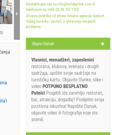
Kontaktirajte nas na info@holiday-link.com ili
telefonom na +385 (0) 95 707 1725
A1 Apartment (2+2):
A1 Apartment (2+2):
A1 Apa
Stvarna podrška od strane lokalne agencije tijekom
Vašeg boravka i pomoć u rješavanju mogućih
problema.
2):
Objavi članak
ćenja
Vlasnici, menadžeri, zaposlenici
restorana, klubova, evenata i drugih
sadržaja, upišite svoje sadržaje na
turističku kartu. Objavite članke, slike i
eria
video
POTPUNO BESPLATNO
.
Putnici
Posjetili ste zanimljiv restoran,
bar, atrakciju, događaj? Podijelite svoja
ta'i
pozitivna iskustva! Napišite članak,
objavite video ili fotografije koje ste
snimili.