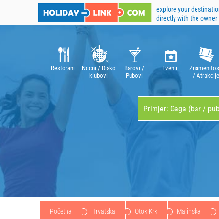
explore your destinatio
directly with the owner
Restorani
Noćni / Disko
Barovi /
Eventi
Znamenitos
klubovi
Pubovi
/ Atrakcije
Početna
Hrvatska
Otok Krk
Malinska