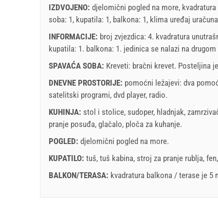
IZDVOJENO:
djelomični pogled na more, kvadratura 
soba: 1, kupatila: 1, balkona: 1, klima uređaj uračuna
INFORMACIJE:
broj zvjezdica: 4. kvadratura unutraš
kupatila: 1. balkona: 1. jedinica se nalazi
na drugom 
SPAVAĆA SOBA:
Kreveti:
bračni krevet
. Posteljina j
DNEVNE PROSTORIJE:
pomoćni ležajevi:
dva pomoć
satelitski programi
,
dvd player
,
radio
.
KUHINJA:
stol i stolice
,
sudoper
,
hladnjak
,
zamrziva
pranje posuđa
,
glačalo
,
ploča za kuhanje
.
POGLED:
djelomični pogled na more
.
KUPATILO:
tuš
,
tuš kabina
,
stroj za pranje rublja
,
fen
BALKON/TERASA:
kvadratura balkona / terase je 5
Legenda: termini s
red
pozadinom su rezervirani
A1 Apartment (2+2) : Prices 2026 EUR
Polja označena s zvijedicom (*) su obavezna!