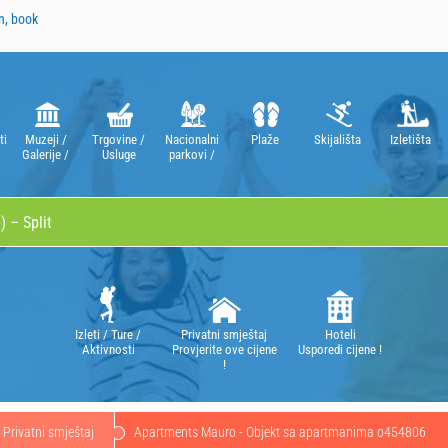
n, book
ti
Muzeji /
Trgovine /
Nacionalni
Plaže
Skijališta
Izletišta
Galerije /
Usluge
parkovi /
Kazališta /
Parkovi
Opere
prirode
Izleti / Ture /
Privatni smještaj
Hoteli
Aktivnosti
Provjerite ove cijene
Usporedi cijene !
!
Privatni smještaj
Apartments Mauro - Objekt sa apartmanima o454806