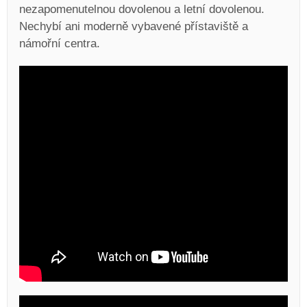
nezapomenutelnou dovolenou a letní dovolenou.
Nechybí ani moderně vybavené přístaviště a
námořní centra.