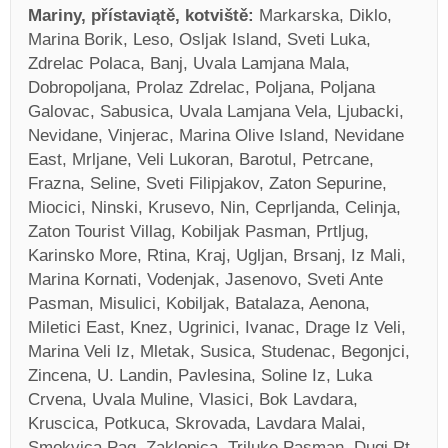
Mariny, přístaviątě, kotviště:
Markarska, Diklo,
Marina Borik, Leso, Osljak Island, Sveti Luka,
Zdrelac Polaca, Banj, Uvala Lamjana Mala,
Dobropoljana, Prolaz Zdrelac, Poljana, Poljana
Galovac, Sabusica, Uvala Lamjana Vela, Ljubacki,
Nevidane, Vinjerac, Marina Olive Island, Nevidane
East, Mrljane, Veli Lukoran, Barotul, Petrcane,
Frazna, Seline, Sveti Filipjakov, Zaton Sepurine,
Miocici, Ninski, Krusevo, Nin, Ceprljanda, Celinja,
Zaton Tourist Villag, Kobiljak Pasman, Prtljug,
Karinsko More, Rtina, Kraj, Ugljan, Brsanj, Iz Mali,
Marina Kornati, Vodenjak, Jasenovo, Sveti Ante
Pasman, Misulici, Kobiljak, Batalaza, Aenona,
Miletici East, Knez, Ugrinici, Ivanac, Drage Iz Veli,
Marina Veli Iz, Mletak, Susica, Studenac, Begonjci,
Zincena, U. Landin, Pavlesina, Soline Iz, Luka
Crvena, Uvala Muline, Vlasici, Bok Lavdara,
Kruscica, Potkuca, Skrovada, Lavdara Malai,
Smokvica Pag, Zaklopica, Triluke Pasman, Dugi Rt,