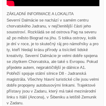
ZÁKLADNÍ INFORMACE A LOKALITA
Severní Dalmácie se nachází v samém centru
chorvatského Jadranu, v nejčlenitější části jeho
souostroví. Rozkládá se od ostrova Pag na severu
až po město Biograd na jihu. S tolika ostrovy, kolik
je dní v roce, je to skutečný ráj pro námořníky a pro
ty, kteří hledají krásu přírody a tisíciletí lidské
kreativity. Severní Dalmácie je velmi dobře spojena
se zbytkem Chorvatska, ale také s Evropou. Pokud
přijedete autem, nejpraktičtější je dálnice A1.
Pobřeží spojuje státní silnice D8 - Jadranská
magistrála. Všechny hlavní turistické cíle jsou velmi
dobře propojeny autobusovými linkami. Trajektové
přístavy jsou v Zadaru, který má také mezinárodní
linku s Itálií (Ancona), v Šibeniku a letiště Zemunik
v Zadaru.