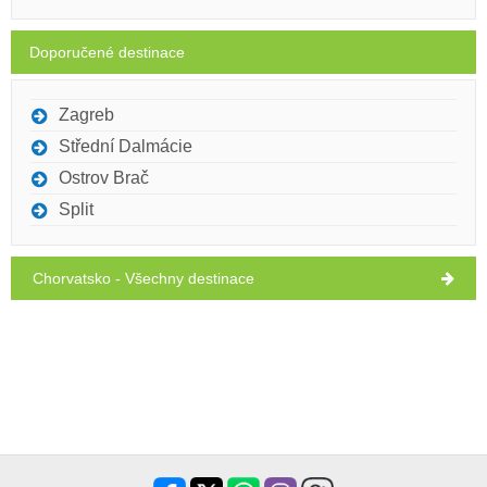
středa,
29°C
jasno
12.08.26
Doporučené destinace
Ivan Nane (Facebook page)
Address:
Nikole Jurišića 1
Tel:
0989536780
Zagreb
WORKING HOURS
Střední Dalmácie
Ostrov Brač
Musí navštívit(/)
Vidět(/)
Přejít(/)
Split
UKÁZAT NA MAPĚ
Chorvatsko - Všechny destinace
PŘEČÍST VÍCE / KOMENTÁŘ