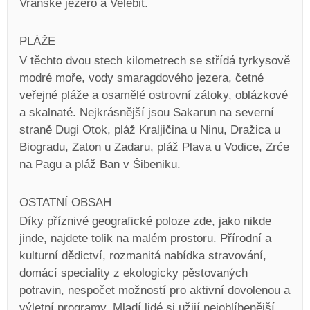
Vranské jezero a Velebit.
PLÁŽE
V těchto dvou stech kilometrech se střídá tyrkysově
modré moře, vody smaragdového jezera, četné
veřejné pláže a osamělé ostrovní zátoky, oblázkové
a skalnaté. Nejkrásnější jsou Sakarun na severní
straně Dugi Otok, pláž Kraljičina u Ninu, Dražica u
Biogradu, Zaton u Zadaru, pláž Plava u Vodice, Zrće
na Pagu a pláž Ban v Šibeniku.
OSTATNÍ OBSAH
Díky příznivé geografické poloze zde, jako nikde
jinde, najdete tolik na malém prostoru. Přírodní a
kulturní dědictví, rozmanitá nabídka stravování,
domácí speciality z ekologicky pěstovaných
potravin, nespočet možností pro aktivní dovolenou a
výletní programy. Mladí lidé si užijí nejoblíbenější