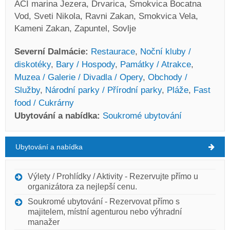
ACI marina Jezera, Drvarica, Smokvica Bocatna
Vod, Sveti Nikola, Ravni Zakan, Smokvica Vela,
Kameni Zakan, Zapuntel, Sovlje
Severní Dalmácie:
Restaurace
,
Noční kluby /
diskotéky
,
Bary / Hospody
,
Památky / Atrakce
,
Muzea / Galerie / Divadla / Opery
,
Obchody /
Služby
,
Národní parky / Přírodní parky
,
Pláže
,
Fast
food / Cukrárny
Ubytování a nabídka:
Soukromé ubytování
Ubytování a nabídka
Severní Dalmácie Počasí
PÁTEK
Výlety / Prohlídky / Aktivity - Rezervujte přímo u
organizátora za nejlepší cenu.
Chorvatsko
,
Severní Dalmácie
,
Turistická mapa
Soukromé ubytování - Rezervovat přímo s
ZADAR
majitelem, místní agenturou nebo výhradní
manažer