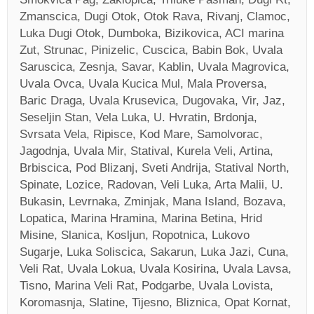
Zmanscica, Dugi Otok, Otok Rava, Rivanj, Clamoc,
Luka Dugi Otok, Dumboka, Bizikovica, ACI marina
Zut, Strunac, Pinizelic, Cuscica, Babin Bok, Uvala
Saruscica, Zesnja, Savar, Kablin, Uvala Magrovica,
Uvala Ovca, Uvala Kucica Mul, Mala Proversa,
Baric Draga, Uvala Krusevica, Dugovaka, Vir, Jaz,
Seseljin Stan, Vela Luka, U. Hvratin, Brdonja,
Svrsata Vela, Ripisce, Kod Mare, Samolvorac,
Jagodnja, Uvala Mir, Statival, Kurela Veli, Artina,
Brbiscica, Pod Blizanj, Sveti Andrija, Statival North,
Spinate, Lozice, Radovan, Veli Luka, Arta Malii, U.
Bukasin, Levrnaka, Zminjak, Mana Island, Bozava,
Lopatica, Marina Hramina, Marina Betina, Hrid
Misine, Slanica, Kosljun, Ropotnica, Lukovo
Sugarje, Luka Soliscica, Sakarun, Luka Jazi, Cuna,
Veli Rat, Uvala Lokua, Uvala Kosirina, Uvala Lavsa,
Tisno, Marina Veli Rat, Podgarbe, Uvala Lovista,
Koromasnja, Slatine, Tijesno, Bliznica, Opat Kornat,