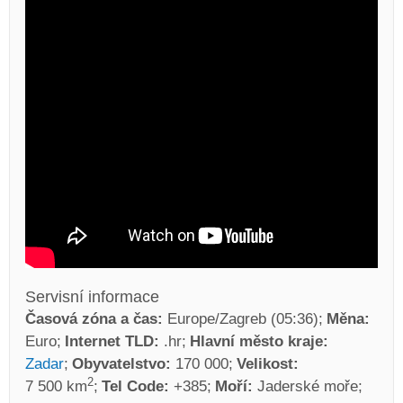
Servisní informace
Časová zóna a čas:
Europe/Zagreb (05:36)
Měna:
Euro
Internet TLD:
.hr
Hlavní město kraje:
Zadar
Obyvatelstvo:
170 000
Velikost:
2
7 500 km
Tel Code:
+385
Moří:
Jaderské moře