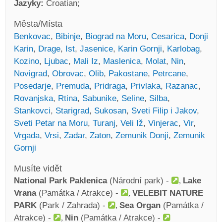
Jazyky:
Croatian
Města/Místa
Benkovac
,
Bibinje
,
Biograd na Moru
,
Cesarica
,
Donji
Karin
,
Drage
,
Ist
,
Jasenice
,
Karin Gornji
,
Karlobag
,
Kozino
,
Ljubac
,
Mali Iz
,
Maslenica
,
Molat
,
Nin
,
Novigrad
,
Obrovac
,
Olib
,
Pakostane
,
Petrcane
,
Posedarje
,
Premuda
,
Pridraga
,
Privlaka
,
Razanac
,
Rovanjska
,
Rtina
,
Sabunike
,
Seline
,
Silba
,
Stankovci
,
Starigrad
,
Sukosan
,
Sveti Filip i Jakov
,
Sveti Petar na Moru
,
Turanj
,
Veli Iž
,
Vinjerac
,
Vir
,
Vrgada
,
Vrsi
,
Zadar
,
Zaton
,
Zemunik Donji
,
Zemunik
Gornji
Musíte vidět
National Park Paklenica
(Národní park) -
Lake
Vrana
(Památka / Atrakce) -
VELEBIT NATURE
PARK
(Park / Zahrada) -
Sea Organ
(Památka /
Atrakce) -
Nin
(Památka / Atrakce) -