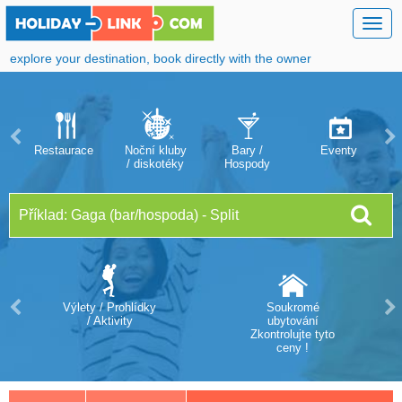
Togg
navig
explore your destination, book directly with the owner
Restaurace
Noční kluby
Bary /
Eventy
/ diskotéky
Hospody
Výlety / Prohlídky
Soukromé
/ Aktivity
ubytování
Zkontrolujte tyto
ceny !