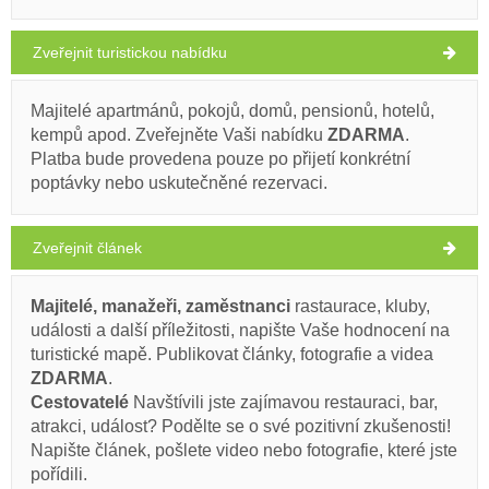
Giardin (Restaurant) Zadar
Zveřejnit turistickou nabídku
33°C
Majitelé apartmánů, pokojů, domů, pensionů, hotelů,
Ivan Nane (Facebook page)
kempů apod. Zveřejněte Vaši nabídku
ZDARMA
.
Address:
Branimirova obala 16
Tel:
023 235 187
jasno
Platba bude provedena pouze po přijetí konkrétní
poptávky nebo uskutečněné rezervaci.
Rychlost větru: 9.14 km/h
Musí navštívit(/)
Vidět(/)
Přejít(/)
sobota,
30°C
jasno
Zveřejnit článek
08.08.26
UKÁZAT NA MAPĚ
neděle,
PŘEČÍST VÍCE / KOMENTÁŘ
29°C
Majitelé, manažeři, zaměstnanci
rastaurace, kluby,
jasno
09.08.26
události a další příležitosti, napište Vaše hodnocení na
Code (Bar / Hospoda) Bibinje
turistické mapě. Publikovat články, fotografie a videa
pondělí,
29°C
ZDARMA
.
jasno
10.08.26
Cestovatelé
Navštívili jste zajímavou restauraci, bar,
atrakci, událost? Podělte se o své pozitivní zkušenosti!
úterý,
29°C
jasno
Napište článek, pošlete video nebo fotografie, které jste
11.08.26
pořídili.