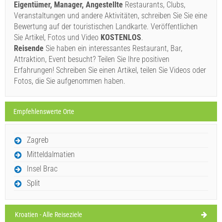
Eigentümer, Manager, Angestellte
Restaurants, Clubs,
Samstag,
30°C
klarer Himmel
Veranstaltungen und andere Aktivitäten, schreiben Sie Sie eine
08.08.26
Ivan Nane (Facebook page)
Bewertung auf der touristischen Landkarte. Veröffentlichen
Address:
Blaženog Augustina Kažotića 1
Tel:
021881857
Sonntag,
Sie Artikel, Fotos und Video
KOSTENLOS
.
30°C
klarer Himmel
E-mail:
info@svdominik.com
WORKING HOURS
Reisende
Sie haben ein interessantes Restaurant, Bar,
09.08.26
Attraktion, Event besucht? Teilen Sie Ihre positiven
Montag,
Muss besuchen(/)
Besuchen(/)
Auslassen(/)
30°C
Erfahrungen! Schreiben Sie einen Artikel, teilen Sie Videos oder
klarer Himmel
10.08.26
Fotos, die Sie aufgenommen haben.
AUF DER KARTE ANZEIGEN
Dienstag,
28°C
klarer Himmel
11.08.26
Empfehlenswerte Orte
MEHR LESEN / KOMMENTIEREN
Mittwoch,
28°C
klarer Himmel
Fabrika (Fast food / Konditorei) Slatine
Zagreb
12.08.26
Mitteldalmatien
Insel Brac
Split
Kroatien - Alle Reiseziele