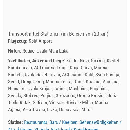
Transportmittel Stationen (im Bereich von 20 km)
Flugzeug:
Split Airport
Hafen:
Rogac, Uvala Mala Luka
Yachthäfen, Anker und Liege:
Kastel Novi, Gokrug, Kastel
Kambelovac, ACI marina Trogir, Duga Ciovo, Marina
Kastela, Uvala Razetinovac, ACI marina Split, Sveti Fumija,
Seget, Donji Okrug, Marina Zenta, Donja Krusica, Vranjica,
Necujam, Uvala Krnjas, Tatinja, Maslinica, Poganica,
Sesula, Stobrec, Poljica, Strozanac, Gornja Krusica, Joria,
Tanki Ratak, Sutivan, Vinisce, Stiniva - Milna, Marina
Agana, Vela Travna, Livka, Bobovisca, Mirca
Slatine:
Restaurants
,
Bars / Kneipen
,
Sehenswürdigkeiten /
Attraktionen
,
Strände
,
Fast food / Konditoreien