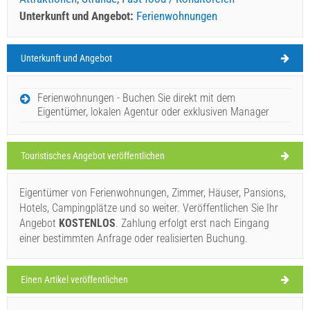
Unterkunft und Angebot:
Ferienwohnungen
Unterkunft und Angebot
Slatine Wetter
FREITAG
Ferienwohnungen - Buchen Sie direkt mit dem
Eigentümer, lokalen Agentur oder exklusiven Manager
Kroatien
,
Insel Ciovo
,
Touristische Karte
SLATINE
Touristisches Angebot veröffentlichen
Eigentümer von Ferienwohnungen, Zimmer, Häuser, Pansions,
Sv. Dominik (Restaurant) Slatine
Hotels, Campingplätze und so weiter. Veröffentlichen Sie Ihr
33°C
Angebot
KOSTENLOS
. Zahlung erfolgt erst nach Eingang
einer bestimmten Anfrage oder realisierten Buchung.
klarer Himmel
Einen Artikel veröffentlichen
Windgeschwindigkeit: 7.18 km/h