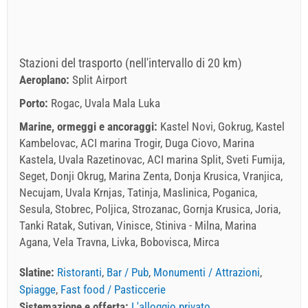
Stazioni del trasporto (nell'intervallo di 20 km)
Aeroplano:
Split Airport
Porto:
Rogac, Uvala Mala Luka
Marine, ormeggi e ancoraggi:
Kastel Novi, Gokrug, Kastel
Kambelovac, ACI marina Trogir, Duga Ciovo, Marina
Kastela, Uvala Razetinovac, ACI marina Split, Sveti Fumija,
Seget, Donji Okrug, Marina Zenta, Donja Krusica, Vranjica,
Necujam, Uvala Krnjas, Tatinja, Maslinica, Poganica,
Sesula, Stobrec, Poljica, Strozanac, Gornja Krusica, Joria,
Tanki Ratak, Sutivan, Vinisce, Stiniva - Milna, Marina
Agana, Vela Travna, Livka, Bobovisca, Mirca
Slatine:
Ristoranti
,
Bar / Pub
,
Monumenti / Attrazioni
,
Spiagge
,
Fast food / Pasticcerie
Sistemazione e offerta:
L'alloggio privato