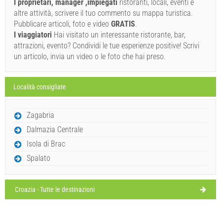
I proprietari, manager ,impiegati
ristoranti, locali, eventi e
08/08/26
Ivan Nane (Facebook page)
altre attività, scrivere il tuo commento su mappa turistica.
Address:
Blaženog Augustina Kažotića 1
telefono
021881857
domenica,
Pubblicare articoli, foto e video
GRATIS
.
29°C
cielo sereno
posta elettronica:
info@svdominik.com
WORKING HOURS
I viaggiatori
Hai visitato un interessante ristorante, bar,
09/08/26
attrazioni, evento? Condividi le tue esperienze positive! Scrivi
lunedì,
Dovete visitare(/)
Visitare(/)
Omettere(/)
32°C
un articolo, invia un video o le foto che hai preso.
cielo sereno
10/08/26
MOSTRA SULLA MAPPA
martedì,
30°C
Località consigliate
cielo sereno
11/08/26
PER SAPERNE DI PIÙ / COMMENT
mercoledì,
Zagabria
29°C
cielo sereno
Fabrika (Fast food / Pasticceria) Slatine
12/08/26
Dalmazia Centrale
Isola di Brac
Spalato
Croazia - Tutte le destinazioni