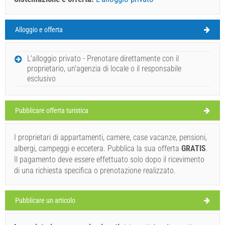
Alloggio e offerta
Slatine Tempo
VENERDÌ
L'alloggio privato - Prenotare direttamente con il
proprietario, un'agenzia di locale o il responsabile
Croazia
,
Isola di Ciovo
,
Mappa turistica
esclusivo
SLATINE
Pubblicare offerta turistica
Sv. Dominik (Ristorante) Slatine
I proprietari di appartamenti, camere, case vacanze, pensioni,
albergi, campeggi e eccetera. Pubblica la sua offerta
GRATIS
.
33°C
Il pagamento deve essere effettuato solo dopo il ricevimento
di una richiesta specifica o prenotazione realizzato.
cielo sereno
Velocità del vento: 3.70 km/h
Pubblicare un articolo
sabato,
35°C
pioggia leggera