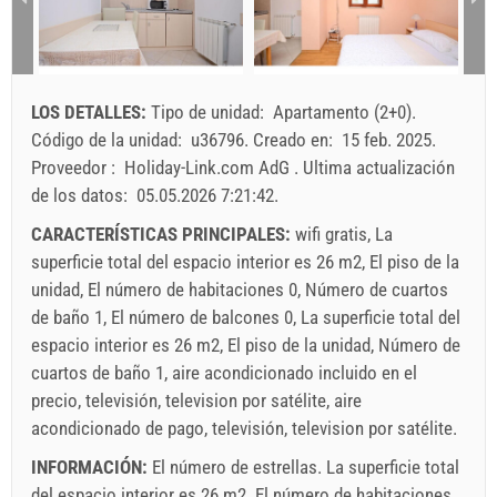
10
11
12
13
14
15
16
min. noches
7
3
3
17
18
19
20
21
22
23
La llegada
Cualquier día
Cualquier día
Cualquier día
24
25
26
27
28
29
30
LOS DETALLES:
Tipo de unidad:
Apartamento (2+0)
.
31
El precio vale para un numero determinado di personas
Código de la unidad:
u36796
.
Creado en:
15 feb. 2025
.
Las ofertas:
Proveedor :
Holiday-Link.com AdG
.
Ultima actualización
Holiday-Link paga: 4 oct. 2025 - 31 dic. 2026 / - 10 %
de los datos:
05.05.2026 7:21:42
.
CARACTERÍSTICAS PRINCIPALES:
wifi gratis, La
Obligatorio:
La registracion (01.07. - 31.08): 10 EUR (once -
superficie total del espacio interior es 26 m2, El piso de la
para_person), La registracion (01.01 - 30.06. / 01.09. -
unidad, El número de habitaciones 0, Número de cuartos
31.12.): 5 EUR (once - para_person)
de baño 1, El número de balcones 0, La superficie total del
espacio interior es 26 m2, El piso de la unidad, Número de
cuartos de baño 1, aire acondicionado incluido en el
precio, televisión, television por satélite, aire
acondicionado de pago, televisión, television por satélite.
INFORMACIÓN:
El número de estrellas. La superficie total
del espacio interior es 26 m2. El número de habitaciones