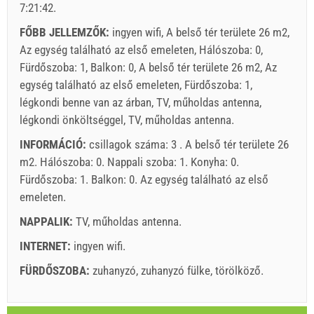
Ajánlatok:
7:21:42
.
Holiday-Link fizet: 2025. okt. 4. - 2026. dec. 31. / - 10 %
FŐBB JELLEMZŐK:
ingyen wifi, A belső tér területe 26 m2,
Az egység található az első emeleten, Hálószoba: 0,
Feltétlenül szükséges:
Vendégregisztráció (01.07. - 31.08):
Fürdőszoba: 1, Balkon: 0, A belső tér területe 26 m2, Az
10 EUR (once - által _person), Vendégregisztráció (01.01 -
egység található az első emeleten, Fürdőszoba: 1,
30.06. / 01.09. - 31.12.): 5 EUR (once - által _person)
légkondi benne van az árban, TV, műholdas antenna,
légkondi önköltséggel, TV, műholdas antenna.
INFORMÁCIÓ:
csillagok száma: 3 . A belső tér területe 26
m2. Hálószoba: 0. Nappali szoba: 1. Konyha: 0.
Fürdőszoba: 1. Balkon: 0. Az egység található
az első
emeleten
.
NAPPALIK:
TV
,
műholdas antenna
.
INTERNET:
ingyen wifi
.
Szállító feltételei
FÜRDŐSZOBA:
Foglaljon és várjon a visszaigazolásra.
zuhanyzó
,
zuhanyzó fülke
,
törölköző
.
Ha nem szeretné lefoglalni azonnal további kérdése van,