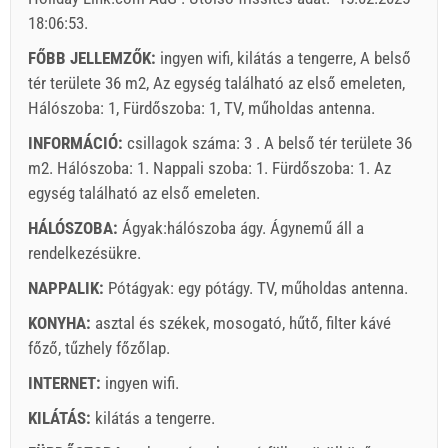
Holiday-Link fizet: 2025. okt. 4. - 2026. dec. 31. / - 10 %
18:06:53
.
Feltétlenül szükséges:
Vendégregisztráció (01.07. - 31.08):
FŐBB JELLEMZŐK:
ingyen wifi, kilátás a tengerre, A belső
10 EUR (once - által _person), Vendégregisztráció (01.01 -
tér területe 36 m2, Az egység található az első emeleten,
30.06. / 01.09. - 31.12.): 5 EUR (once - által _person)
Hálószoba: 1, Fürdőszoba: 1, TV, műholdas antenna.
INFORMÁCIÓ:
csillagok száma: 3 . A belső tér területe 36
m2. Hálószoba: 1. Nappali szoba: 1. Fürdőszoba: 1. Az
egység található
az első emeleten
.
HÁLÓSZOBA:
Ágyak:
hálószoba ágy
. Ágynemű áll a
rendelkezésükre.
NAPPALIK:
Pótágyak:
egy pótágy
.
TV
,
műholdas antenna
.
KONYHA:
asztal és székek
,
mosogató
,
hűtő
,
filter kávé
főző
,
tűzhely főzőlap
.
Szállító feltételei
INTERNET:
ingyen wifi
.
Foglaljon és várjon a visszaigazolásra.
KILÁTÁS:
kilátás a tengerre
.
Ha nem szeretné lefoglalni azonnal további kérdése van,