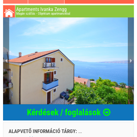
Apartments Ivanka Zengg
Magán szállás - Objektum apartmanokkal
Kérdések / foglalások
ALAPVETŐ INFORMÁCIÓ TÁRGY:
...