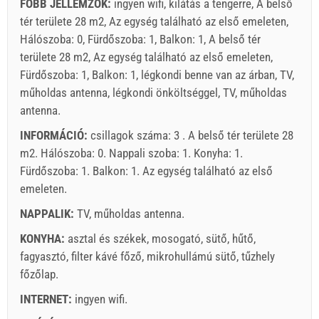
FŐBB JELLEMZŐK:
ingyen wifi, kilátás a tengerre, A belső
tér területe 28 m2, Az egység található az első emeleten,
Hálószoba: 0, Fürdőszoba: 1, Balkon: 1, A belső tér
területe 28 m2, Az egység található az első emeleten,
Fürdőszoba: 1, Balkon: 1, légkondi benne van az árban, TV,
műholdas antenna, légkondi önköltséggel, TV, műholdas
antenna.
INFORMÁCIÓ:
csillagok száma: 3 . A belső tér területe 28
m2. Hálószoba: 0. Nappali szoba: 1. Konyha: 1.
Fürdőszoba: 1. Balkon: 1. Az egység található
az első
emeleten
.
NAPPALIK:
TV
,
műholdas antenna
.
KONYHA:
asztal és székek
,
mosogató
,
sütő
,
hűtő
,
fagyasztó
,
filter kávé főző
,
mikrohullámú sütő
,
tűzhely
főzőlap
.
INTERNET:
ingyen wifi
.