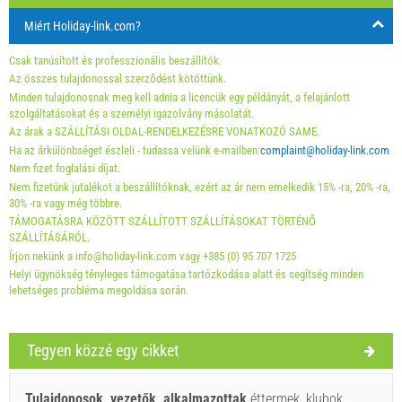
Miért Holiday-link.com?
A kijelzőn lévő egység ára csak meghatározott számú
személyek számára.
Csak tanúsított és professzionális beszállítók.
Ajánlatok:
Az összes tulajdonossal szerződést kötöttünk.
Minden tulajdonosnak meg kell adnia a licencük egy példányát, a felajánlott
Holiday-Link fizet: 2025. okt. 4. - 2026. dec. 31. / - 10 %
szolgáltatásokat és a személyi igazolvány másolatát.
Az árak a SZÁLLÍTÁSI OLDAL-RENDELKEZÉSRE VONATKOZÓ SAME.
Feltétlenül szükséges:
Vendégregisztráció (01.07. - 31.08):
Ha az árkülönbséget észleli - tudassa velünk e-mailben:
complaint@holiday-link.com
10 EUR (once - által _person), Vendégregisztráció (01.01 -
Nem fizet foglalási díjat.
Nem fizetünk jutalékot a beszállítóknak, ezért az ár nem emelkedik 15% -ra, 20% -ra,
30.06. / 01.09. - 31.12.): 5 EUR (once - által _person)
30% -ra vagy még többre.
TÁMOGATÁSRA KÖZÖTT SZÁLLÍTOTT SZÁLLÍTÁSOKAT TÖRTÉNŐ
SZÁLLÍTÁSÁRÓL.
Írjon nekünk a info@holiday-link.com vagy +385 (0) 95 707 1725
Helyi ügynökség tényleges támogatása tartózkodása alatt és segítség minden
lehetséges probléma megoldása során.
Tegyen közzé egy cikket
Szállító feltételei
Foglaljon és várjon a visszaigazolásra.
Tulajdonosok, vezetők, alkalmazottak
éttermek, klubok,