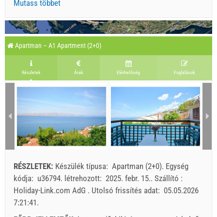
Mutass többet
Apartman – A1 Apartment (2+0)
Részletek
Árak
Elérhetőség
Foglalások
RÉSZLETEK:
Készülék típusa:
Apartman (2+0)
.
Egység
kódja:
u36794
.
létrehozott:
2025. febr. 15.
.
Szállító :
Holiday-Link.com AdG
.
Utolsó frissítés adat:
05.05.2026
7:21:41
.