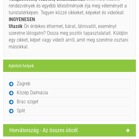
rendezvények és egyébb létesítmények írja meg véleményét a
Ha nem szeretné lefoglalni azonnal további kérdése van,
turistatérképen. Tegyen közzé cikkeket, képeket és videókat
kérjük, töltse ki őket, majd kattintson a „Érdeklődés
INGYENESEN
.
küldése”.
Utazók
Ön érdekes éttermet, bárat, látnivalót, eseményt
szeretne látogatni? Ossza meg pozitív tapasztalatait. Küldjön
egy cikket, képet vagy videót arról, amit meg szeretne osztani
másokkal.
Ajánlott helyek
Érdeklődés küldése.
Zagreb
Közép Dalmácia
Brac sziget
Split
Horvátország - Az összes úticél.