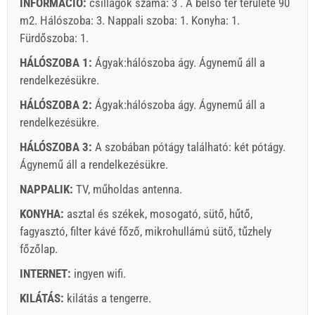
INFORMÁCIÓ:
csillagok száma: 3 . A belső tér területe 90
m2. Hálószoba: 3. Nappali szoba: 1. Konyha: 1.
Fürdőszoba: 1.
HÁLÓSZOBA 1:
Ágyak:
hálószoba ágy
. Ágynemű áll a
rendelkezésükre.
HÁLÓSZOBA 2:
Ágyak:
hálószoba ágy
. Ágynemű áll a
rendelkezésükre.
HÁLÓSZOBA 3:
A szobában pótágy található:
két pótágy
.
Szállító feltételei
Ágynemű áll a rendelkezésükre.
Foglaljon és várjon a visszaigazolásra.
NAPPALIK:
TV
,
műholdas antenna
.
Ha nem szeretné lefoglalni azonnal további kérdése van,
KONYHA:
asztal és székek
,
mosogató
,
sütő
,
hűtő
,
kérjük, töltse ki őket, majd kattintson a „Érdeklődés
fagyasztó
,
filter kávé főző
,
mikrohullámú sütő
,
tűzhely
küldése”.
főzőlap
.
INTERNET:
ingyen wifi
.
KILÁTÁS:
kilátás a tengerre
.