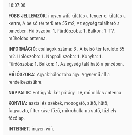
18:07:08
.
személyek számára.
Ajánlatok:
FŐBB JELLEMZŐK:
ingyen wifi, kilátás a tengerre, kilátás a
Holiday-Link fizet: 2025. okt. 4. - 2026. dec. 31. / - 10 %
kertre, A belső tér területe 55 m2, Az egység található a
pincében, Hálószoba: 1, Fürdőszoba: 1, Balkon: 1, TV,
Feltétlenül szükséges:
Vendégregisztráció (01.07. - 31.08):
műholdas antenna.
10 EUR (once - által _person), Vendégregisztráció (01.01 -
INFORMÁCIÓ:
csillagok száma: 3 . A belső tér területe 55
30.06. / 01.09. - 31.12.): 5 EUR (once - által _person)
m2. Hálószoba: 1. Nappali szoba: 1. Konyha: 1.
Fürdőszoba: 1. Balkon: 1. Az egység található
a pincében
.
HÁLÓSZOBA:
Ágyak:
hálószoba ágy
. Ágynemű áll a
rendelkezésükre.
NAPPALIK:
Pótágyak:
két pótágy
.
TV
,
műholdas antenna
.
KONYHA:
asztal és székek
,
mosogató
,
sütő
,
hűtő
,
Szállító feltételei
fagyasztó
,
filter kávé főző
,
mikrohullámú sütő
,
tűzhely
főzőlap
.
Foglaljon és várjon a visszaigazolásra.
INTERNET:
ingyen wifi
.
Ha nem szeretné lefoglalni azonnal további kérdése van,