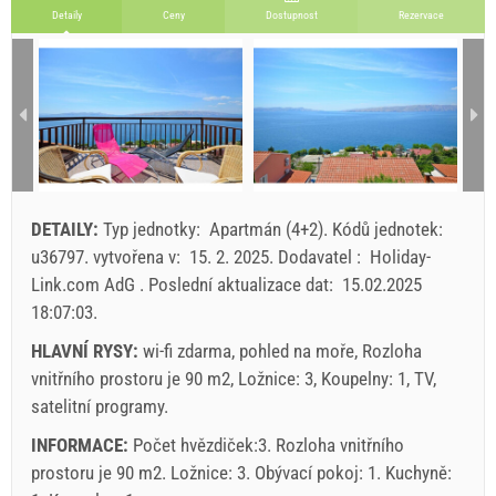
Počet osob
Detaily
Ceny
Dostupnost
Rezervace
21. 8. 2026
11. 9. 2026
25. 9. 2026
3
SU
MO
TU
WE
TH
FR
SA
1 - 2
85.71 EUR
78.57 EUR
71.43 EUR
1
min. nocí
7
3
3
2
3
4
5
6
7
8
9
10
11
12
13
14
15
příjezd
Kterýkoli den
Kterýkoli den
Kterýkoli den
Kt
Poslat poptávku
16
17
18
19
20
21
22
23
24
25
26
27
28
29
Ceny zobrazené pro jednotku jsou pro určený počet osob.
DETAILY:
Typ jednotky:
Apartmán (4+2)
.
Kódů jednotek:
Nabídky:
30
31
u36797
.
vytvořena v:
15. 2. 2025
.
Dodavatel :
Holiday-
Holiday-Link platí: 4. 10. 2025 - 31. 12. 2026 / - 10 %
Link.com AdG
.
Poslední aktualizace dat:
15.02.2025
18:07:03
.
Povinné:
Registrace hostů (01.07. - 31.08): 10 EUR (once -
za_person), Registrace hostů (01.01 - 30.06. / 01.09. -
HLAVNÍ RYSY:
wi-fi zdarma, pohled na moře, Rozloha
31.12.): 5 EUR (once - za_person)
vnitřního prostoru je 90 m2, Ložnice: 3, Koupelny: 1, TV,
satelitní programy.
INFORMACE:
Počet hvězdiček:3. Rozloha vnitřního
prostoru je 90 m2. Ložnice: 3. Obývací pokoj: 1. Kuchyně: