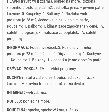
HLAVNÍ RYSY:
wi-fi zdarma, pohled na moře, Rozloha
vnitřního prostoru je 28 m2, Jednotka je na: v prvním patře,
Ložnice: 0, Koupelny: 1, Balkony: 1, Rozloha vnitřního
prostoru je 28 m2, Jednotka je na: v prvním patře,
Koupelny: 1, Balkony: 1, klimatizace započítána v ceně, TV,
satelitní programy, klimatizace za poplatek, TV, satelitní
programy.
INFORMACE:
Počet hvězdiček:3. Rozloha vnitřního
prostoru je 28 m2. Ložnice: 0. Obývací pokoj: 1. Kuchyně:
1. Koupelny: 1. Balkony: 1. Jednotka je na:
v prvním patře
.
OBÝVACÍ POKOJE:
TV
,
satelitní programy
.
KUCHYNE:
stůl a židle
,
dřez
,
trouba
,
lednička
,
mražák
,
kávovar
,
Mikrovlná trouba
,
sporák varná deska
.
INTERNET:
wi-fi zdarma
.
POHLED:
pohled na moře
.
KOUPELNA:
sprcha
,
sprchový kout
,
ručníky
.