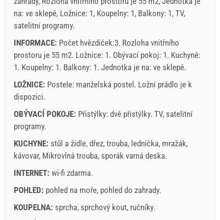
zahrady, Rozloha vnitřního prostoru je 55 m2, Jednotka je
Povinné:
Registrace hostů (01.07. - 31.08): 10 EUR (once -
na: ve sklepě, Ložnice: 1, Koupelny: 1, Balkony: 1, TV,
za_person), Registrace hostů (01.01 - 30.06. / 01.09. -
satelitní programy.
31.12.): 5 EUR (once - za_person)
INFORMACE:
Počet hvězdiček:3. Rozloha vnitřního
prostoru je 55 m2. Ložnice: 1. Obývací pokoj: 1. Kuchyně:
1. Koupelny: 1. Balkony: 1. Jednotka je na:
ve sklepě
.
LOŽNICE:
Postele:
manželská postel
. Ložní prádlo je k
dispozici.
OBÝVACÍ POKOJE:
Přistýlky:
dvě přistýlky
.
TV
,
satelitní
programy
.
Podmínky dodavatele
KUCHYNE:
stůl a židle
,
dřez
,
trouba
,
lednička
,
mražák
,
kávovar
,
Mikrovlná trouba
Rezervovat a čekat na potvrzení
,
sporák varná deska
.
INTERNET:
wi-fi zdarma
.
Pokud si nepřejete, aby si okamžitě a budete mít další
otázky, prosím vyplňte je a klikněte na „Poslat poptávku“.
POHLED:
pohled na moře
,
pohled do zahrady
.
KOUPELNA:
sprcha
,
sprchový kout
,
ručníky
.