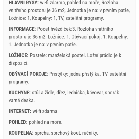
za_person), Registrace hostů (01.01 - 30.06. / 01.09. -
HLAVNÍ RYSY:
wi-fi zdarma, pohled na moře, Rozloha
31.12.): 5 EUR (once - za_person)
vnitřního prostoru je 36 m2, Jednotka je na: v prvním patře,
Ložnice: 1, Koupelny: 1, TV, satelitní programy.
INFORMACE:
Počet hvězdiček:3. Rozloha vnitřního
prostoru je 36 m2. Ložnice: 1. Obývací pokoj: 1. Koupelny:
1. Jednotka je na:
v prvním patře
.
LOŽNICE:
Postele:
manželská postel
. Ložní prádlo je k
dispozici.
OBÝVACÍ POKOJE:
Přistýlky:
jedna přistýlka
.
TV
,
satelitní
programy
.
KUCHYNE:
stůl a židle
,
dřez
,
lednička
,
kávovar
,
sporák
Podmínky dodavatele
varná deska
.
Rezervovat a čekat na potvrzení
INTERNET:
wi-fi zdarma
.
Pokud si nepřejete, aby si okamžitě a budete mít další
POHLED:
pohled na moře
.
otázky, prosím vyplňte je a klikněte na „Poslat poptávku“.
KOUPELNA:
sprcha
,
sprchový kout
,
ručníky
.