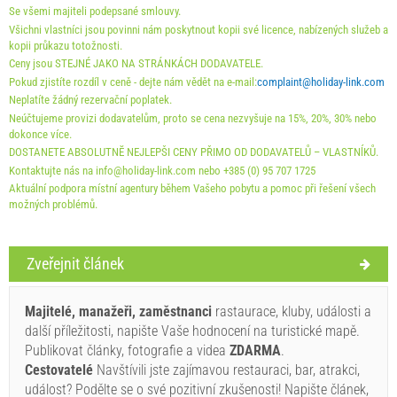
Holiday-Link platí: 4. 10. 2025 - 31. 12. 2026 / - 10 %
Se všemi majiteli podepsané smlouvy.
Všichni vlastníci jsou povinni nám poskytnout kopii své licence, nabízených služeb a
kopii průkazu totožnosti.
Povinné:
Registrace hostů (01.07. - 31.08): 10 EUR (once -
Ceny jsou STEJNÉ JAKO NA STRÁNKÁCH DODAVATELE.
za_person), Registrace hostů (01.01 - 30.06. / 01.09. -
Pokud zjistíte rozdíl v ceně - dejte nám vědět na e-mail:
complaint@holiday-link.com
31.12.): 5 EUR (once - za_person)
Neplatíte žádný rezervační poplatek.
Neúčtujeme provizi dodavatelům, proto se cena nezvyšuje na 15%, 20%, 30% nebo
dokonce více.
DOSTANETE ABSOLUTNĔ NEJLEPŠI CENY PŘIMO OD DODAVATELŮ – VLASTNĺKŮ.
Kontaktujte nás na info@holiday-link.com nebo +385 (0) 95 707 1725
Aktuální podpora místní agentury během Vašeho pobytu a pomoc při řešení všech
možných problémů.
Zveřejnit článek
Podmínky dodavatele
Majitelé, manažeři, zaměstnanci
rastaurace, kluby, události a
Rezervovat a čekat na potvrzení
další příležitosti, napište Vaše hodnocení na turistické mapě.
Publikovat články, fotografie a videa
ZDARMA
.
Pokud si nepřejete, aby si okamžitě a budete mít další
Cestovatelé
Navštívili jste zajímavou restauraci, bar, atrakci,
otázky, prosím vyplňte je a klikněte na „Poslat poptávku“.
událost? Podělte se o své pozitivní zkušenosti! Napište článek,