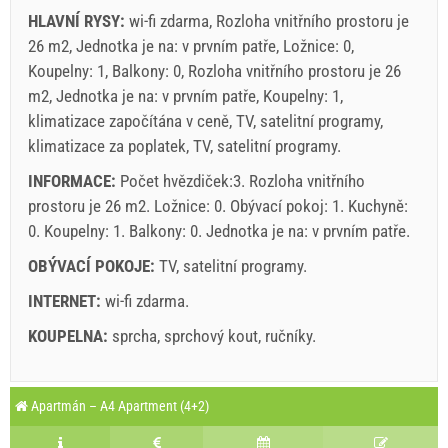
HLAVNÍ RYSY:
wi-fi zdarma, Rozloha vnitřního prostoru je
Povinné:
Registrace hostů (01.07. - 31.08): 10 EUR (once -
26 m2, Jednotka je na: v prvním patře, Ložnice: 0,
za_person), Registrace hostů (01.01 - 30.06. / 01.09. -
Koupelny: 1, Balkony: 0, Rozloha vnitřního prostoru je 26
31.12.): 5 EUR (once - za_person)
m2, Jednotka je na: v prvním patře, Koupelny: 1,
klimatizace započítána v ceně, TV, satelitní programy,
klimatizace za poplatek, TV, satelitní programy.
INFORMACE:
Počet hvězdiček:3. Rozloha vnitřního
prostoru je 26 m2. Ložnice: 0. Obývací pokoj: 1. Kuchyně:
0. Koupelny: 1. Balkony: 0. Jednotka je na:
v prvním patře
.
OBÝVACÍ POKOJE:
TV
,
satelitní programy
.
INTERNET:
wi-fi zdarma
.
Podmínky dodavatele
KOUPELNA:
sprcha
,
sprchový kout
,
ručníky
.
Rezervovat a čekat na potvrzení
Legenda: termíny s červeným pozadím jsou obsazeny.
A3 Apartment (2+0) : Prices 2026 EUR
Pokud si nepřejete, aby si okamžitě a budete mít další
Apartmán – A4 Apartment (4+2)
Pole označená hvězdičkou (*) jsou povinná!
otázky, prosím vyplňte je a klikněte na „Poslat poptávku“.
august
2026
4. 7. 2026
22. 8. 2026
12. 9. 2026
2