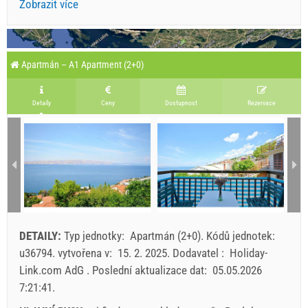
Zobrazit více
Apartmán – A1 Apartment (2+0)
Detaily
Ceny
Dostupnost
Rezervace
DETAILY:
Typ jednotky:
Apartmán (2+0)
.
Kódů jednotek:
u36794
.
vytvořena v:
15. 2. 2025
.
Dodavatel :
Holiday-
Link.com AdG
.
Poslední aktualizace dat:
05.05.2026
7:21:41
.