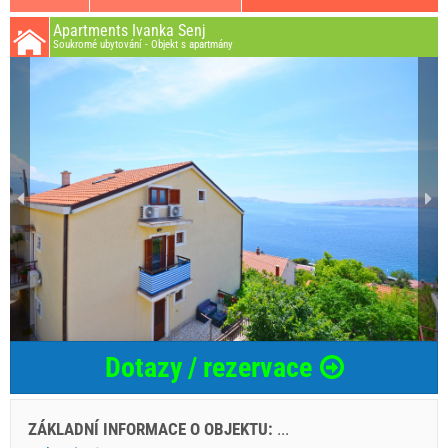
Apartments Ivanka Senj
Soukromé ubytování - Objekt s apartmány
Dotazy / rezervace
ZÁKLADNÍ INFORMACE O OBJEKTU:
...