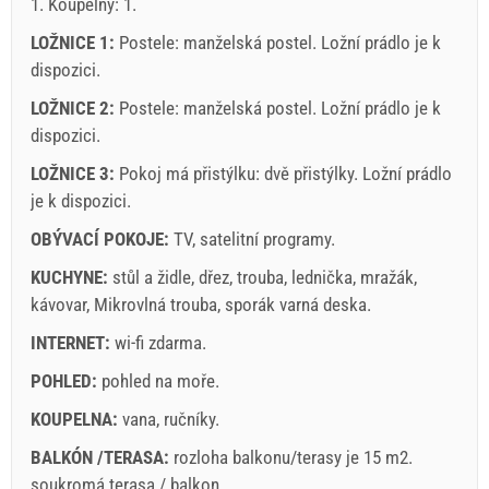
1. Koupelny: 1.
LOŽNICE 1:
Postele:
manželská postel
. Ložní prádlo je k
dispozici.
LOŽNICE 2:
Postele:
manželská postel
. Ložní prádlo je k
dispozici.
LOŽNICE 3:
Pokoj má přistýlku:
dvě přistýlky
. Ložní prádlo
Podmínky dodavatele
je k dispozici.
Rezervovat a čekat na potvrzení
OBÝVACÍ POKOJE:
TV
,
satelitní programy
.
Pokud si nepřejete, aby si okamžitě a budete mít další
KUCHYNE:
stůl a židle
,
dřez
,
trouba
,
lednička
,
mražák
,
otázky, prosím vyplňte je a klikněte na „Poslat poptávku“.
kávovar
,
Mikrovlná trouba
,
sporák varná deska
.
INTERNET:
wi-fi zdarma
.
POHLED:
pohled na moře
.
KOUPELNA:
vana
,
ručníky
.
BALKÓN /TERASA:
rozloha balkonu/terasy je 15 m2.
Poslat poptávku
soukromá terasa / balkon
.