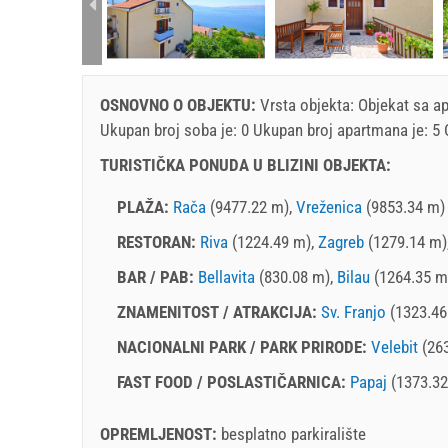
rtment (2+2):
OSNOVNO O OBJEKTU:
Vrsta objekta:
Objekat sa a
Ukupan broj soba je: 0 Ukupan broj apartmana je: 5
TURISTIČKA PONUDA U BLIZINI OBJEKTA:
PLAŽA:
Rača
(9477.22 m),
Vreženica
(9853.34 m)
RESTORAN:
Riva
(1224.49 m),
Zagreb
(1279.14 m)
BAR / PAB:
Bellavita
(830.08 m),
Bilau
(1264.35 m
ZNAMENITOST / ATRAKCIJA:
Sv. Franjo
(1323.46
NACIONALNI PARK / PARK PRIRODE:
Velebit
(26
FAST FOOD / POSLASTIČARNICA:
Papaj
(1373.32
OPREMLJENOST:
besplatno parkiralište