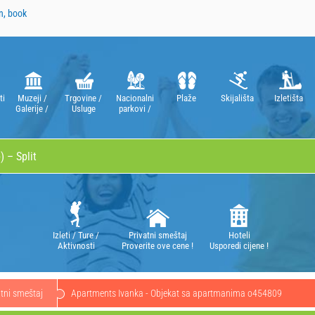
n, book
ti
Muzeji /
Trgovine /
Nacionalni
Plaže
Skijališta
Izletišta
Galerije /
Usluge
parkovi /
Kazališta /
Parkovi
Opere
prirode
Izleti / Ture /
Privatni smeštaj
Hoteli
Aktivnosti
Proverite ove cene !
Usporedi cijene !
atni smeštaj
Apartments Ivanka - Objekat sa apartmanima o454809