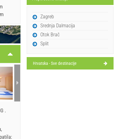
 m
 m
Zagreb
Srednja Dalmacija
Otok Brač
Split
Hrvatska - Sve destinacije
dG
.
,
patila: