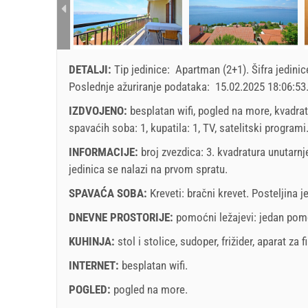
SU
MO
TU
WE
TH
FR
SA
SU
1 - 2
100.00 EUR
1
min. Noćenja
7
2
3
4
5
6
7
8
6
dolazak
Svaki dan
DETALJI:
Tip jedinice:
Apartman (2+1)
.
Šifra jedini
9
10
11
12
13
14
15
13
Poslednje ažuriranje podataka:
15.02.2025 18:06:53
16
17
18
19
20
21
22
20
Prikazana cena je po jedinici za definisan broj osob
IZDVOJENO:
besplatan wifi, pogled na more, kvadrat
Ponude:
23
24
25
26
27
28
29
27
spavaćih soba: 1, kupatila: 1, TV, satelitski programi
Holiday-Link plaća: 04.10.2025. - 31.12.2026. / -
30
31
INFORMACIJE:
broj zvezdica: 3. kvadratura unutarnj
Obavezno:
Prijava gostiju (01.07. - 31.08): 10 EUR (on
jedinica se nalazi
na prvom spratu
.
(once - za_person)
SPAVAĆA SOBA:
Kreveti:
bračni krevet
. Posteljina 
november
2026
DNEVNE PROSTORIJE:
pomoćni ležajevi:
jedan pomo
SU
MO
TU
WE
TH
FR
SA
SU
KUHINJA:
stol i stolice
,
sudoper
,
frižider
,
aparat za fi
1
2
3
4
5
6
7
INTERNET:
besplatan wifi
.
8
9
10
11
12
13
14
6
POGLED:
pogled na more
.
15
16
17
18
19
20
21
13