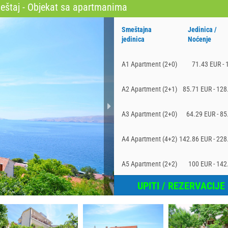
eštaj - Objekat sa apartmanima
Smeštajna
Jedinica /
jedinica
Noćenje
A1 Apartment (2+0)
71.43 EUR - 
A2 Apartment (2+1)
85.71 EUR - 128
A3 Apartment (2+0)
64.29 EUR - 85
A4 Apartment (4+2)
142.86 EUR - 228
A5 Apartment (2+2)
100 EUR - 142
UPITI / REZERVACIJE