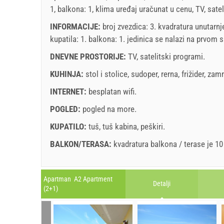
1, balkona: 1, klima uređaj uračunat u cenu, TV, sate
INFORMACIJE:
broj zvezdica: 3. kvadratura unutarnj
kupatila: 1. balkona: 1. jedinica se nalazi
na prvom s
DNEVNE PROSTORIJE:
TV
,
satelitski programi
.
KUHINJA:
stol i stolice
,
sudoper
,
rerna
,
frižider
,
zamr
INTERNET:
besplatan wifi
.
POGLED:
pogled na more
.
KUPATILO:
tuš
,
tuš kabina
,
peškiri
.
BALKON/TERASA:
kvadratura balkona / terase je 1
Legenda: termini s red pozadinom su rezervirani
A1 Apartment (2+0) : Prices 2026 EUR
Apartman A2 Apartment
Detalji
Polja označena s zvedicom (*) su obavezna!
(2+1)
04.07.2026.
Br. osoba
august
2026
21.08.2026.