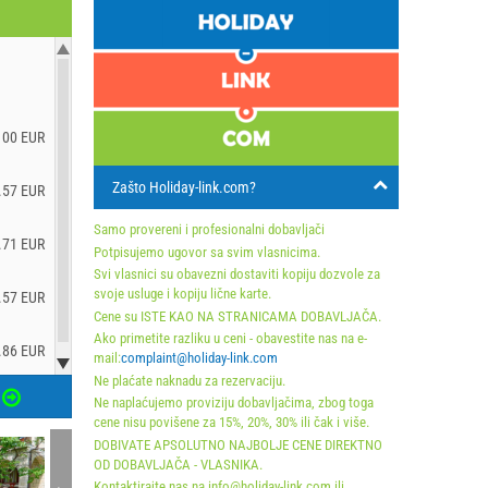
100 EUR
Zašto Holiday-link.com?
.57 EUR
Samo provereni i profesionalni dobavljači
.71 EUR
Potpisujemo ugovor sa svim vlasnicima.
Svi vlasnici su obavezni dostaviti kopiju dozvole za
svoje usluge i kopiju lične karte.
.57 EUR
Cene su ISTE KAO NA STRANICAMA DOBAVLJAČA.
Ako primetite razliku u ceni - obavestite nas na e-
.86 EUR
mail:
complaint@holiday-link.com
Ne plaćate naknadu za rezervaciju.
Ne naplaćujemo proviziju dobavljačima, zbog toga
cene nisu povišene za 15%, 20%, 30% ili čak i više.
DOBIVATE APSOLUTNO NAJBOLJE CENE DIREKTNO
OD DOBAVLJAČA - VLASNIKA.
Kontaktirajte nas na info@holiday-link.com ili