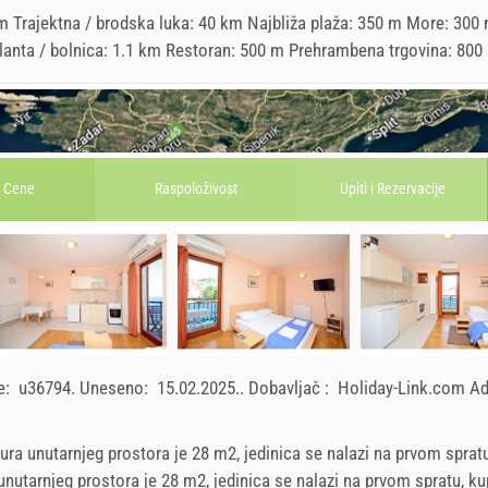
 Trajektna / brodska luka: 40 km Najbliža plaža: 350 m More: 300
bulanta / bolnica: 1.1 km Restoran: 500 m Prehrambena trgovina: 800
Cene
Raspoloživost
Upiti i
Rezervacije
ce:
u36794
.
Uneseno:
15.02.2025.
.
Dobavljač :
Holiday-Link.com A
ura unutarnjeg prostora je 28 m2, jedinica se nalazi na prvom spratu
 unutarnjeg prostora je 28 m2, jedinica se nalazi na prvom spratu, ku