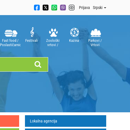
Prijava
Srpski
Fast food /
Festivali
Zoološki
Kazina
Parkovi /
Poslastičarnice
vrtovi /
Vrtovi
Akvarijumi
Lokalna agencija