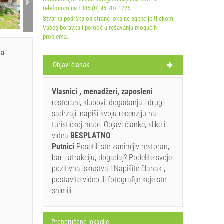
telefonom na +385 (0) 95 707 1725
Stvarna podrška od strane lokalne agencije tijekom
Vašeg boravka i pomoć u rešavanju mogućih
problema.
ja
Objavi članak
Vlasnici , menadžeri, zaposleni
restorani, klubovi, događanja i drugi
sadržaji, napiši svoju recenziju na
turističkoj mapi. Objavi članke, slike i
videa
BESPLATNO
Putnici
Posetili ste zanimljiv restoran,
bar , atrakciju, događaj? Podelite svoje
pozitivna iskustva ! Napišite članak ,
postavite video ili fotografije koje ste
snimili .
Preporučene lokacije