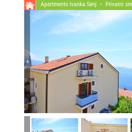
Apartments Ivanka Senj
–
Privatni sm