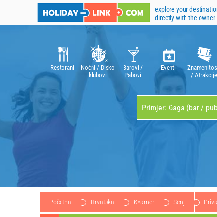
explore your destinatio
directly with the owner
Restorani
Noćni / Disko
Barovi /
Eventi
Znamenitos
klubovi
Pabovi
/ Atrakcije
Početna
Hrvatska
Kvarner
Senj
Priv