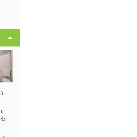
.
.
dG
.
 0,
eđaj