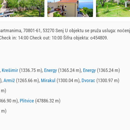
partmanima
, 70801-61, 53270 Senj U objektu se pruža usluga:
noćen
 Check in:
14:00
Check out:
10:00
Šifra objekta: o454809.
,
Krešimir
(1336.75 m),
Energy
(1365.24 m),
Energy
(1365.24 m)
),
Armiž
(1265.66 m),
Mirakul
(1300.04 m),
Dvorac
(1300.97 m)
 m)
366.90 m),
Plitvice
(47886.32 m)
 m)