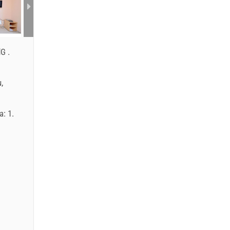
dG
.
,
a: 1.
EUR