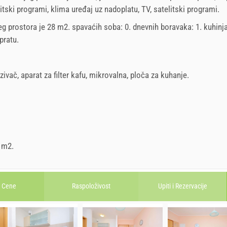
litski programi, klima uređaj uz nadoplatu, TV, satelitski programi.
eg prostora je 28 m2. spavaćih soba: 0. dnevnih boravaka: 1. kuhinja
pratu
.
zivač
,
aparat za filter kafu
,
mikrovalna
,
ploča za kuhanje
.
0 m2.
Cene
Raspoloživost
Upiti i
Rezervacije
22.08.2026.
12.09.2026.
26.09.2026
september
2026
october
2026
11.09.2026.
25.09.2026.
31.12.2026