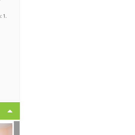
: 1.
.
.