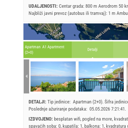
UDALJENOSTI:
Centar grada: 800 m Aerodrom 50 km
Najbliži javni prevoz (autobus ili tramvaj): 1 m Am
Apartman A1 Apartment
Detalji
(2+0)
DETALJI:
Tip jedinice:
Apartman (2+0)
.
Šifra jedini
Poslednje ažuriranje podataka:
05.05.2026 7:21:41
.
IZDVOJENO:
besplatan wifi, pogled na more, kvadrat
spavaćih soba: 0, kupatila: 1, balkona: 1, kvadratura