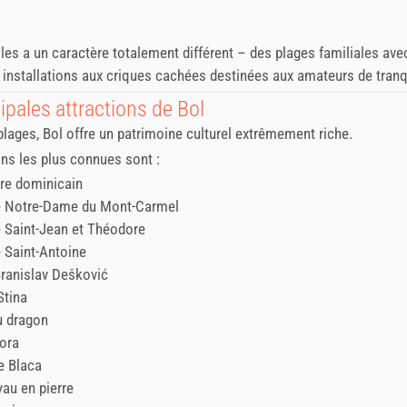
les a un caractère totalement différent – des plages familiales ave
nstallations aux criques cachées destinées aux amateurs de tranqu
ipales attractions de Bol
plages, Bol offre un patrimoine culturel extrêmement riche.
ons les plus connues sont :
re dominicain
e Notre-Dame du Mont-Carmel
e Saint-Jean et Théodore
e Saint-Antoine
Branislav Dešković
Stina
u dragon
ora
e Blaca
yau en pierre