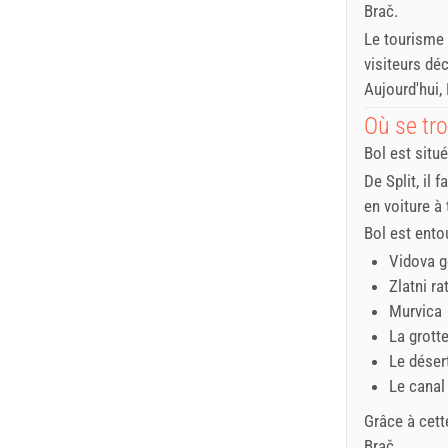
Brač.
Le tourisme
visiteurs dé
Aujourd'hui,
Où se tro
Bol est situé
De Split, il 
en voiture à t
Bol est ento
Vidova g
Zlatni ra
Murvica
La grott
Le déser
Le canal
Grâce à cette
Brač.