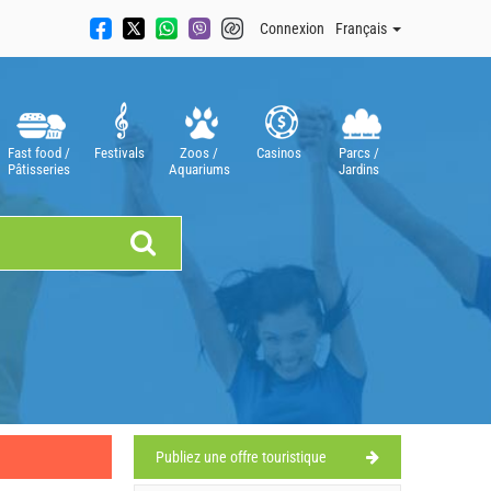
Connexion
Français
Fast food /
Festivals
Zoos /
Casinos
Parcs /
Pâtisseries
Aquariums
Jardins
Publiez une offre touristique