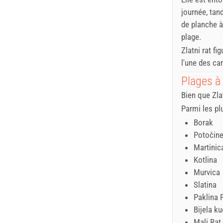
journée, tan
de planche à
plage.
Zlatni rat fi
l'une des ca
Plages à 
Bien que Zlat
Parmi les pl
Borak
Potočin
Martinic
Kotlina
Murvica
Slatina
Paklina 
Bijela k
Mali Rat