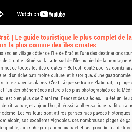
rač | Le guide touristique le plus complet de la
ion la plus connue des îles croates
us ancien village côtier de l'île de Brač et l'une des destinations tou
 de Croatie. Situé sur la côte sud de l'île, au pied de la montagne V
mmet de toutes les îles croates – Bol est réputé pour sa combinai
aire, d'un riche patrimoine culturel et historique, d'une gastronomie 
naturels spectaculaires. C'est ici que se trouve
Zlatni rat
, la plage
 et l'un des phénomènes naturels les plus photographiés de la Médi
l est bien plus que Zlatni rat. Pendant des siècles, il a été un lieu
 de viticulture, et aujourd'hui, il réussit à allier sa riche tradition à u
moderne. Les visiteurs sont attirés par ses rues pavées historiques,
minicain, ses excellents vignobles, ses nombreuses plages de gal
de qualité, son riche programme culturel et ses possibilités de loisir