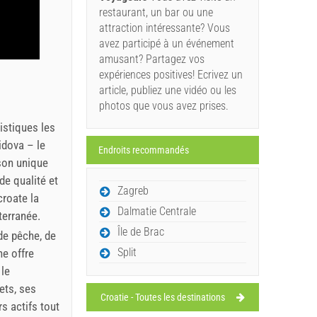
restaurant, un bar ou une
attraction intéressante? Vous
avez participé à un événement
amusant? Partagez vos
expériences positives! Ecrivez un
article, publiez une vidéo ou les
photos que vous avez prises.
ristiques les
idova – le
Endroits recommandés
son unique
de qualité et
Zagreb
 croate la
Dalmatie Centrale
terranée.
Île de Brac
 de pêche, de
Split
ne offre
 le
ets, ses
Croatie - Toutes les destinations
s actifs tout