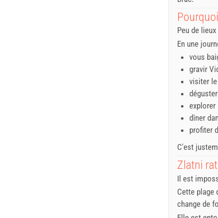
Pourquoi 
Peu de lieux 
En une journ
vous baig
gravir V
visiter 
déguster 
explorer
dîner da
profiter 
C'est justem
Zlatni ra
Il est impos
Cette plage 
change de fo
Elle est ent