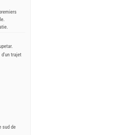
premiers
le.
tie.
upetar.
 d'un trajet
ie sud de