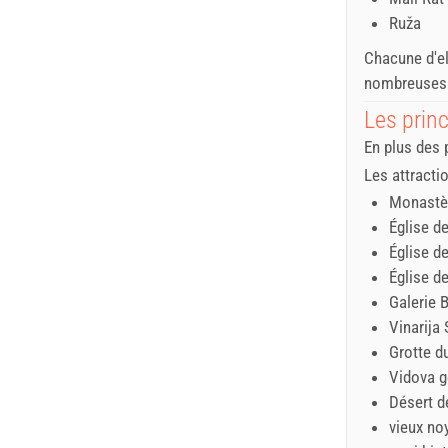
Ruža
Chacune d'el
nombreuses i
Les princ
En plus des 
Les attracti
Monastè
Église d
Église d
Église d
Galerie 
Vinarija 
Grotte d
Vidova g
Désert d
vieux no