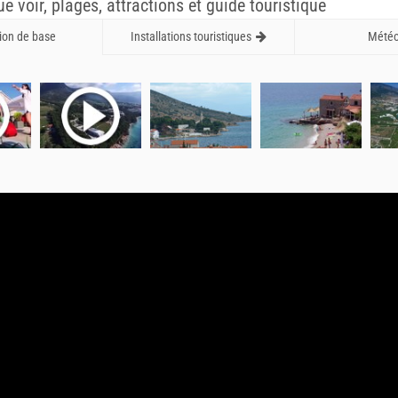
ue voir, plages, attractions et guide touristique
ion de base
Installations touristiques
Mété