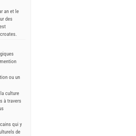
r an et le
our des
est
 croates.
ogiques
e mention
ation ou un
la culture
és à travers
us
cains qui y
ulturels de