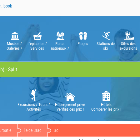
n, book
Musées /
L'épiceries /
Parcs
Plages
Stations de
Sites des
s
Galeries /
Services
nationaux /
ski
excursions
Théâtres /
Parcs
Opéras
naturels
Excursions / Tours /
Hébergement privé
Hôtels
Activités
Vérifiez ces prix !
Comparer les prix !
Croatie
Île de Brac
Bol