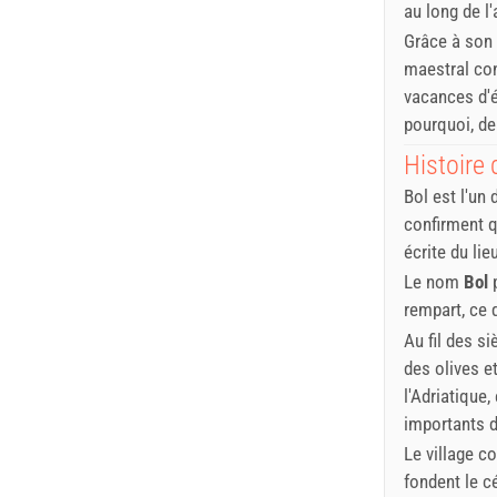
au long de l
Grâce à son 
maestral con
vacances d'é
pourquoi, dep
Histoire 
Bol est l'un
confirment q
écrite du li
Le nom
Bol
p
rempart, ce 
Au fil des si
des olives et
l'Adriatique,
importants de
Le village c
fondent le c