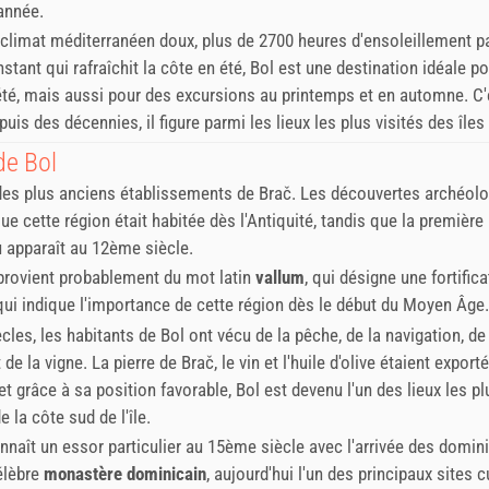
'année.
climat méditerranéen doux, plus de 2700 heures d'ensoleillement pa
stant qui rafraîchit la côte en été, Bol est une destination idéale p
té, mais aussi pour des excursions au printemps et en automne. C'
uis des décennies, il figure parmi les lieux les plus visités des îles
de Bol
 des plus anciens établissements de Brač. Les découvertes archéol
ue cette région était habitée dès l'Antiquité, tandis que la premièr
eu apparaît au 12ème siècle.
rovient probablement du mot latin
vallum
, qui désigne une fortific
qui indique l'importance de cette région dès le début du Moyen Âge.
ècles, les habitants de Bol ont vécu de la pêche, de la navigation, de 
 de la vigne. La pierre de Brač, le vin et l'huile d'olive étaient export
 et grâce à sa position favorable, Bol est devenu l'un des lieux les pl
 la côte sud de l'île.
onnaît un essor particulier au 15ème siècle avec l'arrivée des domini
élèbre
monastère dominicain
, aujourd'hui l'un des principaux sites c