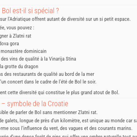
Bol est-il si spécial ?
sur l'Adriatique offrent autant de diversité sur un si petit espace.
ée, vous pouvez :
ner à Zlatni rat
idova gora
le monastère dominicain
des vins de qualité à la Vinarija Stina
 la grotte du dragon
ns des restaurants de qualité au bord de la mer
d'un concert dans le cadre de l'été de Bol le soir.
ent cette diversité qui constitue le plus grand atout de Bol.
t – symbole de la Croatie
sible de parler de Bol sans mentionner Zlatni rat.
de galets, longue de près d'un kilomètre, est unique au monde car s
rme sous l'influence du vent, des vagues et des courants marins.
ourée d'une dense forêt de pins qui offre une ombre naturelle tout au