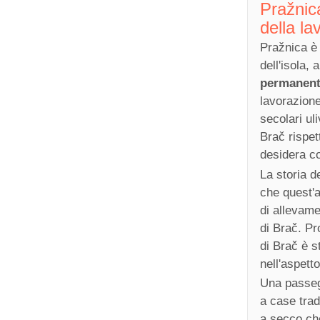
Pražnica
della la
Pražnica è 
dell'isola,
permanente
lavorazione
secolari ul
Brač rispet
desidera co
La storia d
che quest'a
di allevame
di Brač. Pr
di Brač è s
nell'aspett
Una passegg
a case tradi
a secco che