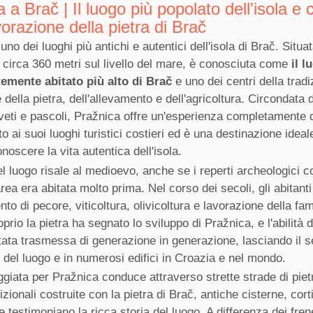
 a Brač | Il luogo più popolato dell'isola e c
vorazione della pietra di Brač
uno dei luoghi più antichi e autentici dell'isola di Brač. Situa
 a circa 360 metri sul livello del mare, è conosciuta come
il l
mente abitato più alto di Brač
e uno dei centri della tradi
 della pietra, dell'allevamento e dell'agricoltura. Circondata d
iveti e pascoli, Pražnica offre un'esperienza completamente 
to ai suoi luoghi turistici costieri ed è una destinazione ideal
noscere la vita autentica dell'isola.
el luogo risale al medioevo, anche se i reperti archeologici
rea era abitata molto prima. Nel corso dei secoli, gli abitant
nto di pecore, viticoltura, olivicoltura e lavorazione della fa
oprio la pietra ha segnato lo sviluppo di Pražnica, e l'abilità 
tata trasmessa di generazione in generazione, lasciando il 
o del luogo e in numerosi edifici in Croazia e nel mondo.
iata per Pražnica conduce attraverso strette strade di piet
zionali costruite con la pietra di Brač, antiche cisterne, corti
 testimoniano la ricca storia del luogo. A differenza dei frene