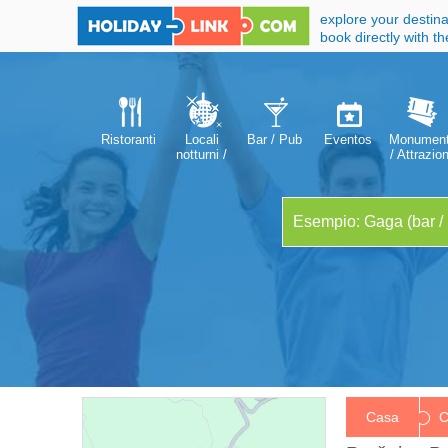
explore your destina
book directly with t
Ristoranti
Locali
Bar / Pub
Eventos
Monument
notturni /
/ Attrazion
discotecha
Casa
C