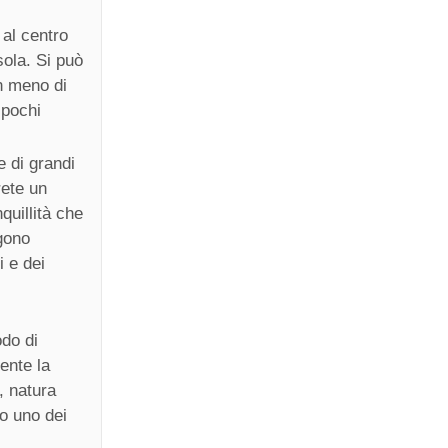
 al centro
sola. Si può
in meno di
 pochi
e di grandi
rete un
nquillità che
ngono
i e dei
odo di
ente la
, natura
go uno dei