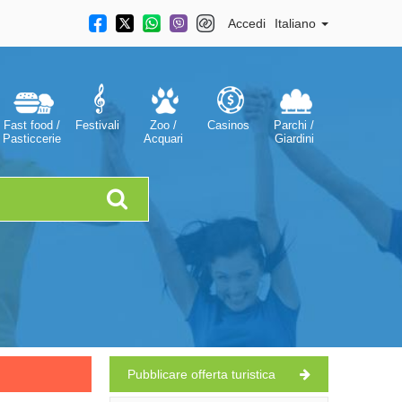
Accedi
Italiano
Fast food /
Festivali
Zoo /
Casinos
Parchi /
Pasticcerie
Acquari
Giardini
Pubblicare offerta turistica