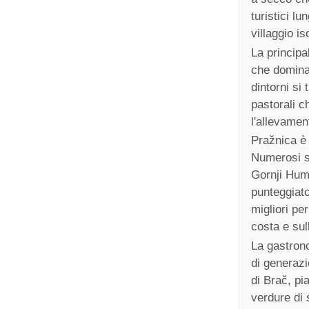
turistici l
villaggio i
La principa
che domina 
dintorni si
pastorali c
l'allevamen
Pražnica è 
Numerosi se
Gornji Hum
punteggiato
migliori pe
costa e sull
La gastrono
di generazi
di Brač, pia
verdure di 