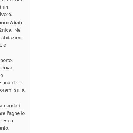
i un
ivere.
onio Abate
,
ažnica. Nei
 abitazioni
a e
aperto.
Vidova,
to
è una delle
norami sulla
tramandati
re l'agnello
 fresco,
ento,