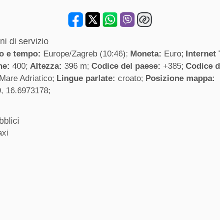
i di servizio
io e tempo:
Europe/Zagreb (10:46)
Moneta:
Euro
Internet
ne:
400
Altezza:
396 m
Codice del paese:
+385
Codice d
Mare Adriatico
Lingue parlate:
croato
Posizione mappa:
, 16.6973178
bblici
axi