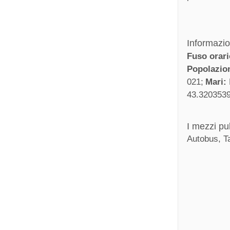
Informazion
Fuso orar
Popolazio
021
Mari:
43.3203539
I mezzi pu
Autobus, T