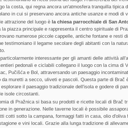
ungo la costa, qui regna ancora un'atmosfera tranquilla tipica d
solano in cui si preservano ancora antiche usanze e modi di v
le attrazione del luogo è
la chiesa parrocchiale di San Ant
la piazza principale e rappresenta il centro spirituale di Pr
 trovano numerose piccole cappelle, antiche fontane e resti di
he testimoniano il legame secolare degli abitanti con la natur
to.
particolarmente interessante per gli amanti delle attività all'
ntieri pedonali e ciclabili collegano il luogo con la cima di 
ac, Pučišća e Bol, attraversando un paesaggio incontamina
 da muretti a secco, uliveti e pascoli. Questa parte di Brač 
r esplorare il paesaggio tradizionale dell'isola e godere di pa
e isole circostanti.
mia di Pražnica si basa su prodotti e ricette locali di Brač 
one in generazione. Nelle taverne locali è possibile assapora
tti cotti sotto la campana, formaggi fatti in casa, olio d'oliva
stagione e vini locali. Grazie alla lunga tradizione di allevam