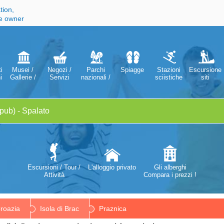
tion,
he owner
i
Musei /
Negozi /
Parchi
Spiagge
Stazioni
Escursione
i
Gallerie /
Servizi
nazionali /
sciistiche
siti
Teatri /
Parchi
Opere
Naturali
Escursioni / Tour /
L'alloggio privato
Gli alberghi
Attività
Compara i prezzi !
roazia
Isola di Brac
Praznica