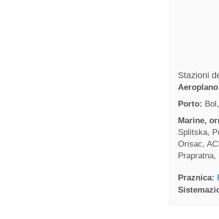
Stazioni de
Aeroplano
Porto:
Bol
Marine, o
Splitska, P
Orisac, ACI
Prapratna, 
Praznica:
Sistemazio