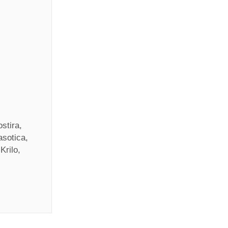
stira,
asotica,
Krilo,