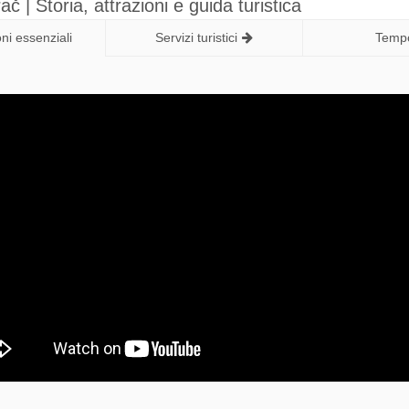
č | Storia, attrazioni e guida turistica
ni essenziali
Servizi turistici
Temp