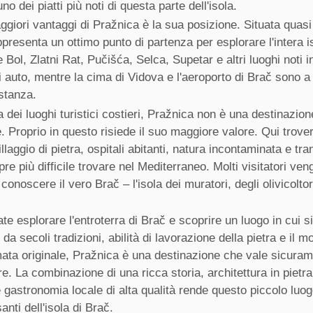
uno dei piatti più noti di questa parte dell'isola.
giori vantaggi di Pražnica è la sua posizione. Situata quasi
ppresenta un ottimo punto di partenza per esplorare l'intera i
 Bol, Zlatni Rat, Pučišća, Selca, Supetar e altri luoghi noti 
 auto, mentre la cima di Vidova e l'aeroporto di Brač sono a
istanza.
a dei luoghi turistici costieri, Pražnica non è una destinazion
le. Proprio in questo risiede il suo maggiore valore. Qui trove
llaggio di pietra, ospitali abitanti, natura incontaminata e tra
re più difficile trovare nel Mediterraneo. Molti visitatori ve
conoscere il vero Brač – l'isola dei muratori, degli olivicoltor
te esplorare l'entroterra di Brač e scoprire un luogo in cui si
da secoli tradizioni, abilità di lavorazione della pietra e il m
ata originale, Pražnica è una destinazione che vale sicuram
re. La combinazione di una ricca storia, architettura in pietra
 gastronomia locale di alta qualità rende questo piccolo luo
anti dell'isola di Brač.