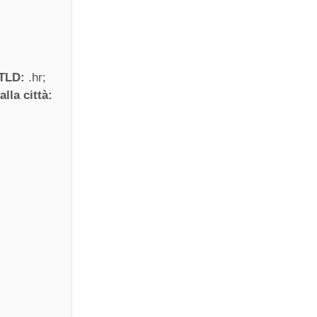
 TLD:
.hr
alla città: