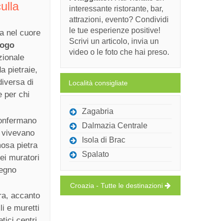
ulla
interessante ristorante, bar,
attrazioni, evento? Condividi
le tue esperienze positive!
ta nel cuore
Scrivi un articolo, invia un
uogo
video o le foto che hai preso.
zionale
a pietraie,
diversa di
Località consigliate
e per chi
Zagabria
 confermano
Dalmazia Centrale
i vivevano
Isola di Brac
mosa pietra
Spalato
dei muratori
segno
Croazia - Tutte le destinazioni
ra, accanto
li e muretti
tici centri