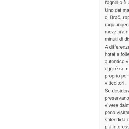
l'agnello è 
Uno dei mag
di Brač, ra
raggiungere
mezz'ora di
minuti di d
A differenz
hotel e fol
autentico vi
oggi è semp
proprio per 
viticoltori.
Se desidera
preservano 
vivere dalm
pena visita
splendida e
più interess