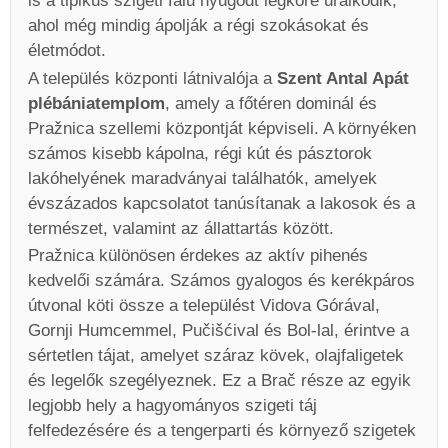
is a tipikus szigeti falu nyugodt légköre uralkodik,
ahol még mindig ápolják a régi szokásokat és
életmódot.
A település központi látnivalója a
Szent Antal Apát
plébániatemplom
, amely a főtéren dominál és
Pražnica szellemi központját képviseli. A környéken
számos kisebb kápolna, régi kút és pásztorok
lakóhelyének maradványai találhatók, amelyek
évszázados kapcsolatot tanúsítanak a lakosok és a
természet, valamint az állattartás között.
Pražnica különösen érdekes az aktív pihenés
kedvelői számára. Számos gyalogos és kerékpáros
útvonal köti össze a települést Vidova Górával,
Gornji Humcemmel, Pučišćival és Bol-lal, érintve a
sértetlen tájat, amelyet száraz kövek, olajfaligetek
és legelők szegélyeznek. Ez a Brač része az egyik
legjobb hely a hagyományos szigeti táj
felfedezésére és a tengerparti és környező szigetek