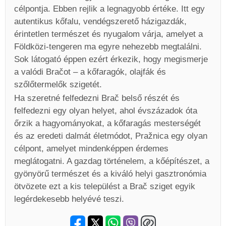
célpontja. Ebben rejlik a legnagyobb értéke. Itt egy
autentikus kőfalu, vendégszerető házigazdák,
érintetlen természet és nyugalom várja, amelyet a
Földközi-tengeren ma egyre nehezebb megtalálni.
Sok látogató éppen ezért érkezik, hogy megismerje
a valódi Bračot – a kőfaragók, olajfák és
szőlőtermelők szigetét.
Ha szeretné felfedezni Brač belső részét és
felfedezni egy olyan helyet, ahol évszázadok óta
őrzik a hagyományokat, a kőfaragás mesterségét
és az eredeti dalmát életmódot, Pražnica egy olyan
célpont, amelyet mindenképpen érdemes
meglátogatni. A gazdag történelem, a kőépítészet, a
gyönyörű természet és a kiváló helyi gasztronómia
ötvözete ezt a kis települést a Brač sziget egyik
legérdekesebb helyévé teszi.