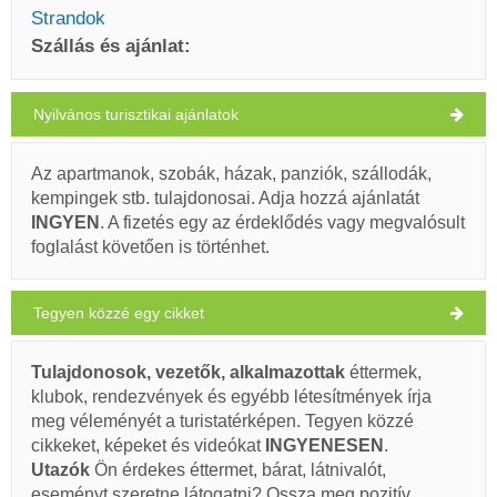
Strandok
Szállás és ajánlat:
Nyilvános turisztikai ajánlatok
Praznica Időjárás
CSÜTÖRTÖK
Az apartmanok, szobák, házak, panziók, szállodák,
kempingek stb. tulajdonosai. Adja hozzá ajánlatát
Horvátország
,
Brac sziget
,
Turistatérkép
INGYEN
. A fizetés egy az érdeklődés vagy megvalósult
PRAZNICA
foglalást követően is történhet.
Tegyen közzé egy cikket
Buffet BEPO (Étterem) Praznica
Tulajdonosok, vezetők, alkalmazottak
éttermek,
32°C
klubok, rendezvények és egyébb létesítmények írja
Ivan Nane (Google places)
meg véleményét a turistatérképen. Tegyen közzé
Address:
Pražnica 2, Pražnica
Tel:
+385 21 646 129
cikkeket, képeket és videókat
INGYENESEN
.
clear sky
WORKING HOURS
Utazók
Ön érdekes éttermet, bárat, látnivalót,
Szélsebesség: 2.96 km/h
eseményt szeretne látogatni? Ossza meg pozitív