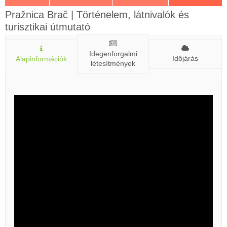
Pražnica Brač | Történelem, látnivalók és
turisztikai útmutató
Idegenforgalmi
Időjárás
Alapinformációk
létesítmények