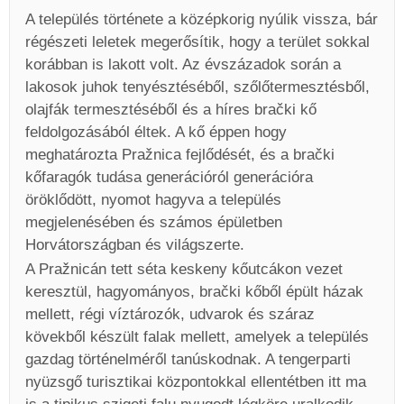
A település története a középkorig nyúlik vissza, bár
régészeti leletek megerősítik, hogy a terület sokkal
korábban is lakott volt. Az évszázadok során a
lakosok juhok tenyésztéséből, szőlőtermesztésből,
olajfák termesztéséből és a híres brački kő
feldolgozásából éltek. A kő éppen hogy
meghatározta Pražnica fejlődését, és a brački
kőfaragók tudása generációról generációra
öröklődött, nyomot hagyva a település
megjelenésében és számos épületben
Horvátországban és világszerte.
A Pražnicán tett séta keskeny kőutcákon vezet
keresztül, hagyományos, brački kőből épült házak
mellett, régi víztározók, udvarok és száraz
kövekből készült falak mellett, amelyek a település
gazdag történelméről tanúskodnak. A tengerparti
nyüzsgő turisztikai központokkal ellentétben itt ma