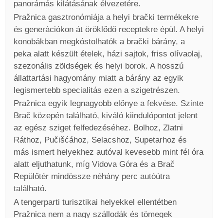
panorámás kilátásának élvezetére.
Pražnica gasztronómiája a helyi brački termékekre
és generációkon át öröklődő receptekre épül. A helyi
konobákban megkóstolhatók a brački bárány, a
peka alatt készült ételek, házi sajtok, friss olívaolaj,
szezonális zöldségek és helyi borok. A hosszú
állattartási hagyomány miatt a bárány az egyik
legismertebb specialitás ezen a szigetrészen.
Pražnica egyik legnagyobb előnye a fekvése. Szinte
Brač közepén található, kiváló kiindulópontot jelent
az egész sziget felfedezéséhez. Bolhoz, Zlatni
Ráthoz, Pučišćához, Selacshoz, Supetarhoz és
más ismert helyekhez autóval kevesebb mint fél óra
alatt eljuthatunk, míg Vidova Góra és a Brač
Repülőtér mindössze néhány perc autóútra
található.
A tengerparti turisztikai helyekkel ellentétben
Pražnica nem a nagy szállodák és tömegek