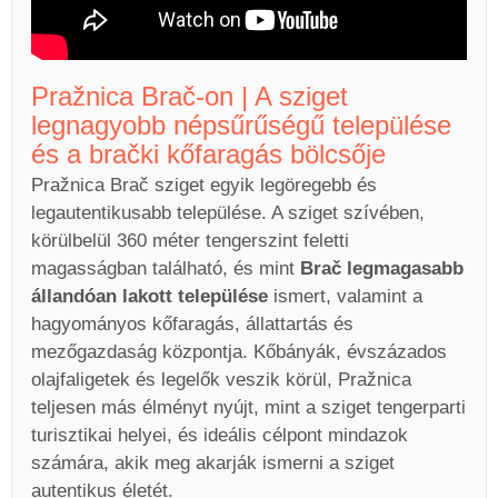
Pražnica Brač-on | A sziget
legnagyobb népsűrűségű települése
és a brački kőfaragás bölcsője
Pražnica Brač sziget egyik legöregebb és
legautentikusabb települése. A sziget szívében,
körülbelül 360 méter tengerszint feletti
magasságban található, és mint
Brač legmagasabb
állandóan lakott települése
ismert, valamint a
hagyományos kőfaragás, állattartás és
mezőgazdaság központja. Kőbányák, évszázados
olajfaligetek és legelők veszik körül, Pražnica
teljesen más élményt nyújt, mint a sziget tengerparti
turisztikai helyei, és ideális célpont mindazok
számára, akik meg akarják ismerni a sziget
autentikus életét.