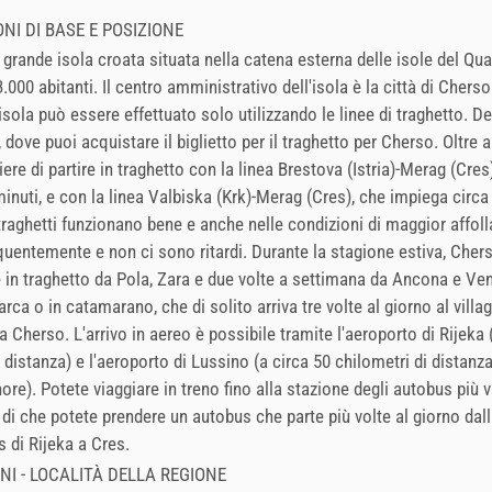
NI DI BASE E POSIZIONE
ù grande isola croata situata nella catena esterna delle isole del Qu
.000 abitanti. Il centro amministrativo dell'isola è la città di Cherso.
isola può essere effettuato solo utilizzando le linee di traghetto. De
, dove puoi acquistare il biglietto per il traghetto per Cherso. Oltre a
ere di partire in traghetto con la linea Brestova (Istria)-Merag (Cres
inuti, e con la linea Valbiska (Krk)-Merag (Cres), che impiega circa
 traghetti funzionano bene e anche nelle condizioni di maggior affo
uentemente e non ci sono ritardi. Durante la stagione estiva, Cher
e in traghetto da Pola, Zara e due volte a settimana da Ancona e Ve
barca o in catamarano, che di solito arriva tre volte al giorno al villa
 Cherso. L'arrivo in aereo è possibile tramite l'aeroporto di Rijeka 
 distanza) e l'aeroporto di Lussino (a circa 50 chilometri di distanz
re). Potete viaggiare in treno fino alla stazione degli autobus più v
 di che potete prendere un autobus che parte più volte al giorno dal
s di Rijeka a Cres.
NI - LOCALITÀ DELLA REGIONE