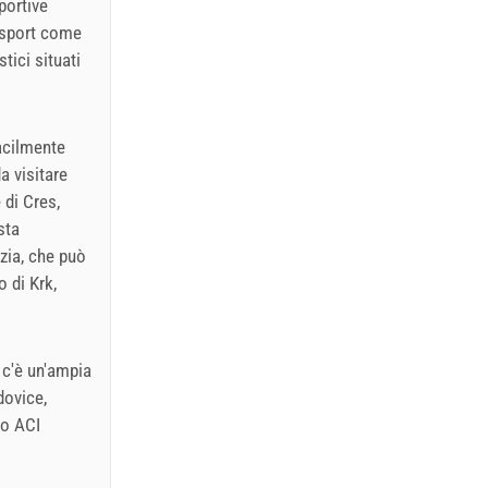
portive
i sport come
stici situati
acilmente
a visitare
 di Cres,
sta
azia, che può
o di Krk,
 c'è un'ampia
dovice,
no ACI