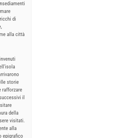
 insediamenti
l mare
icchi di
,
me alla città
invenuti
ll'isola
arrivarono
lle storie
 rafforzare
uccessivi il
isitare
mura della
ere visitati.
ente alla
o epigrafico