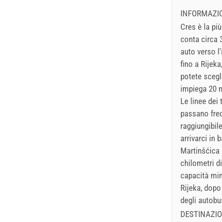
INFORMAZIO
Cres è la pi
conta circa 3
auto verso l'
fino a Rijeka
potete scegli
impiega 20 m
Le linee dei
passano freq
raggiungibil
arrivarci in 
Martinšćica a
chilometri di
capacità mino
Rijeka, dopo
degli autobu
DESTINAZIO