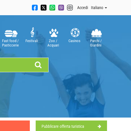
Accedi
Italiano
Fast food /
Festivali
Zoo /
Casinos
Parchi /
Pasticcerie
Acquari
Giardini
Pubblicare offerta turistica