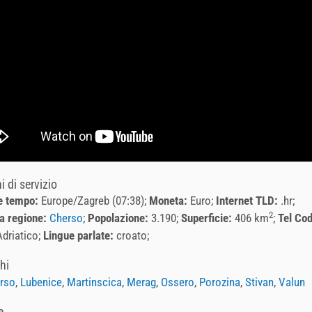
 di servizio
 e tempo:
Europe/Zagreb (07:38)
Moneta:
Euro
Internet TLD:
.hr
2
la regione:
Cherso
Popolazione:
3.190
Superficie:
406 km
Tel Co
driatico
Lingue parlate:
croato
hi
rso
,
Lubenice
,
Martinscica
,
Merag
,
Ossero
,
Porozina
,
Stivan
,
Valun
e