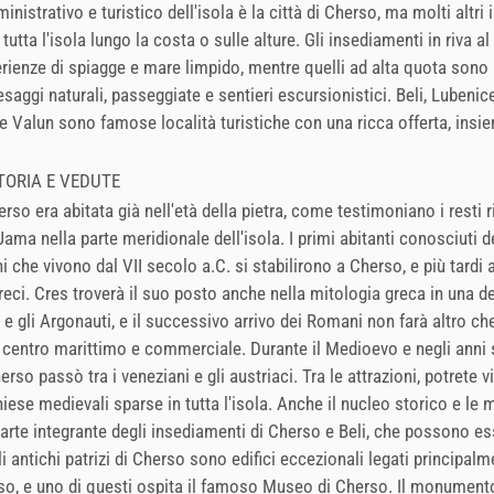
inistrativo e turistico dell'isola è la città di Cherso, ma molti altri
 tutta l'isola lungo la costa o sulle alture. Gli insediamenti in riva a
rienze di spiagge e mare limpido, mentre quelli ad alta quota sono r
saggi naturali, passeggiate e sentieri escursionistici. Beli, Lubenice
e Valun sono famose località turistiche con una ricca offerta, insie
TORIA E VEDUTE
erso era abitata già nell'età della pietra, come testimoniano i resti r
Jama nella parte meridionale dell'isola. I primi abitanti conosciuti de
i che vivono dal VII secolo a.C. si stabilirono a Cherso, e più tardi 
Greci. Cres troverà il suo posto anche nella mitologia greca in una de
e gli Argonauti, e il successivo arrivo dei Romani non farà altro che
 centro marittimo e commerciale. Durante il Medioevo e negli anni s
rso passò tra i veneziani e gli austriaci. Tra le attrazioni, potrete v
ese medievali sparse in tutta l'isola. Anche il nucleo storico e le 
parte integrante degli insediamenti di Cherso e Beli, che possono ess
li antichi patrizi di Cherso sono edifici eccezionali legati principalm
rso, e uno di questi ospita il famoso Museo di Cherso. Il monument