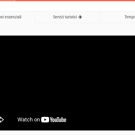
ni essenziali
Servizi turistici
Temp