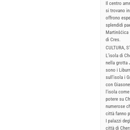
Il centro amm
si trovano in
offrono espe
splendidi pae
Martinšćica 
di Cres.
CULTURA, S
L'isola di Ch
nella grotta 
sono i Liburn
sull'isola i 
con Giasone 
l'isola come
potere su Che
numerose chi
città fanno 
I palazzi deg
città di Che