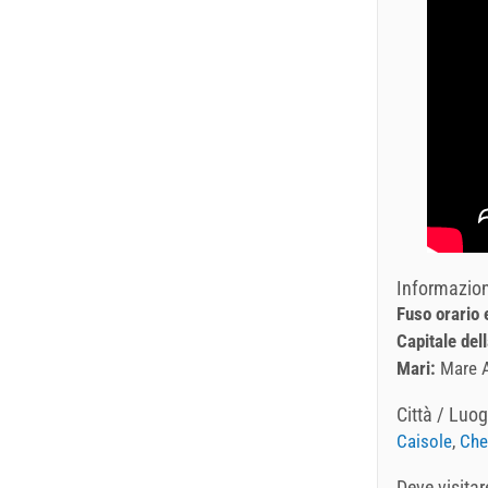
Informazioni
Fuso orario
Capitale del
Mari:
Mare A
Città / Luog
Caisole
,
Che
Deve visitar