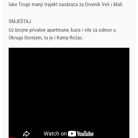
luke Trogir manji trajekt saobraća za Drvenik Veli i Mali.
SMJEŠTAJ
Uz brojne privatne apartmane, kuće i vile za odmor u
Okrugu Gornjem, tu je i Kamp Rožac.