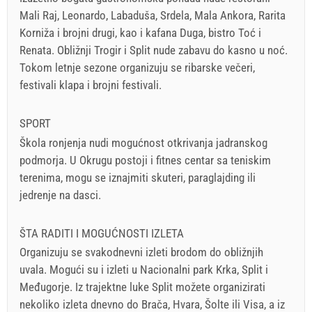
Mali Raj, Leonardo, Labaduša, Srdela, Mala Ankora, Rarita
Korniža i brojni drugi, kao i kafana Duga, bistro Toć i
Renata. Obližnji Trogir i Split nude zabavu do kasno u noć.
Tokom letnje sezone organizuju se ribarske večeri,
festivali klapa i brojni festivali.
SPORT
Škola ronjenja nudi mogućnost otkrivanja jadranskog
podmorja. U Okrugu postoji i fitnes centar sa teniskim
terenima, mogu se iznajmiti skuteri, paraglajding ili
jedrenje na dasci.
ŠTA RADITI I MOGUĆNOSTI IZLETA
Organizuju se svakodnevni izleti brodom do obližnjih
uvala. Mogući su i izleti u Nacionalni park Krka, Split i
Međugorje. Iz trajektne luke Split možete organizirati
nekoliko izleta dnevno do Brača, Hvara, Šolte ili Visa, a iz