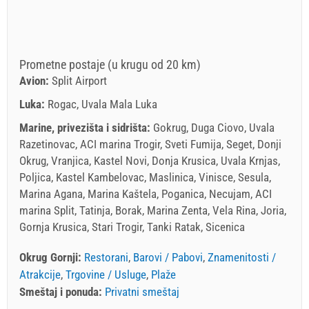
Prometne postaje (u krugu od 20 km)
Avion:
Split Airport
Luka:
Rogac, Uvala Mala Luka
Marine, privezišta i sidrišta:
Gokrug, Duga Ciovo, Uvala
Razetinovac, ACI marina Trogir, Sveti Fumija, Seget, Donji
Okrug, Vranjica, Kastel Novi, Donja Krusica, Uvala Krnjas,
Poljica, Kastel Kambelovac, Maslinica, Vinisce, Sesula,
Marina Agana, Marina Kaštela, Poganica, Necujam, ACI
marina Split, Tatinja, Borak, Marina Zenta, Vela Rina, Joria,
Gornja Krusica, Stari Trogir, Tanki Ratak, Sicenica
Okrug Gornji:
Restorani
,
Barovi / Pabovi
,
Znamenitosti /
Atrakcije
,
Trgovine / Usluge
,
Plaže
Smeštaj i ponuda:
Privatni smeštaj