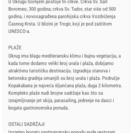
U Okrugu Gornjem postoje tri crkve. Crkva Sv. Šarl
Boromeo, 300 godina; crkva Sv. Tudor, star više od 500
godina, i novosagrađena parohijska crkva Vozdviženja
Časnog Krsta. U blizini je Trogir, koji je pod zaštitom
UNESCO-a.
PLAŽE
Okrug ima blagu mediteransku klimu i bujnu vegetaciju, a
kada tome dodamo veliki broj uvala i plaža, dobijamo
atraktivnu turističku destinaciju. Izgradnja stanova i
betonska gradnja smanjili su broj uvala i plaža. Područje
Kopakabana je najveća šljunčana plaža, duga 2 kilometra.
Kompleks plaže nudi brojne sadržaje kao što su
iznajmljivanje jet skija, parasailing, jedrenje na dasci i
bogata gastronomska ponuda.
OSTALI SADRŽAJI
Izuzetno bogatu gastronomsku ponudu nude restorani