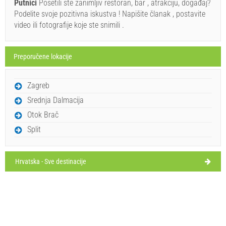
Putnici
Posetili ste zanimljiv restoran, bar , atrakciju, događaj?
PRIKAŽI NA MAPI
ponedeljak,
Podelite svoje pozitivna iskustva ! Napišite članak , postavite
29°C
vedro
PROČITAJ VIŠE / KOMENTIRAJ
video ili fotografije koje ste snimili .
10.8.26.
Porto (Bar / Pab) Okrug Gornji
utorak,
28°C
vedro
11.8.26.
Preporučene lokacije
sreda,
Ivan Nane (Menadžer sadržaja)
30°C
vedro
Zagreb
12.8.26.
Address:
Okrug Gornji
Tel:
+38598884065
WORKING HOURS
Srednja Dalmacija
četvrtak,
28°C
vedro
Obavezno posetiti(/)
Posjetiti(/)
Zaobići(/)
Otok Brač
13.8.26.
Split
PRIKAŽI NA MAPI
Hrvatska - Sve destinacije
PROČITAJ VIŠE / KOMENTIRAJ