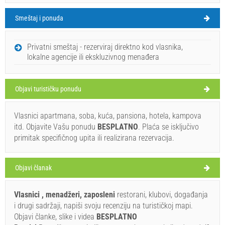
Smeštaj i ponuda
Okrug Gornji Vreme
SUBOTA
Privatni smeštaj - rezerviraj direktno kod vlasnika,
lokalne agencije ili ekskluzivnog menađera
Hrvatska
,
Otok Čiovo
,
Turistička mapa
OKRUG GORNJI
Objavi turističku ponudu
Vlasnici apartmana, soba, kuća, pansiona, hotela, kampova
Porto (Bar / Pab) Okrug Gornji
itd. Objavite Vašu ponudu
BESPLATNO
. Plaća se isključivo
33°C
primitak specifičnog upita ili realizirana rezervacija.
Ivan Nane (Facebook page)
Address:
Plaža Toč
Tel:
098884065
E-mail:
ivanbilic2305@gmail.com
Objavi članak
slaba kiša
WORKING HOURS
Brzina vetra: 6.43 km/h
Vlasnici , menadžeri, zaposleni
restorani, klubovi, događanja
Obavezno posetiti(/)
Posjetiti(/)
Zaobići(/)
i drugi sadržaji, napiši svoju recenziju na turističkoj mapi.
nedelja,
29°C
vedro
Objavi članke, slike i videa
BESPLATNO
9.8.26.