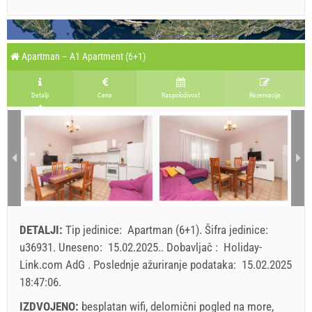
Apartman – A1 Apartment (6+1)
Detalji
Cene
Raspoloživost
Rezervacije
DETALJI:
Tip jedinice:
Apartman (6+1)
.
Šifra jedinice:
u36931
.
Uneseno:
15.02.2025.
.
Dobavljač :
Holiday-
Link.com AdG
.
Poslednje ažuriranje podataka:
15.02.2025
18:47:06
.
IZDVOJENO:
besplatan wifi, delomični pogled na more,