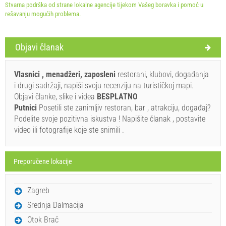
Stvarna podrška od strane lokalne agencije tijekom Vašeg boravka i pomoć u
rešavanju mogućih problema.
Objavi članak
Uveti i odredbe dobavljača
Vlasnici , menadžeri, zaposleni
restorani, klubovi, događanja
Rezervirajte i čekajte na potvrdu
i drugi sadržaji, napiši svoju recenziju na turističkoj mapi.
Objavi članke, slike i videa
BESPLATNO
Ukoliko ne želite odmah rezervisati i imate još pitanja,
Putnici
Posetili ste zanimljiv restoran, bar , atrakciju, događaj?
upišite ih ispod i kliknite ˝Pošalji upit˝.
Podelite svoje pozitivna iskustva ! Napišite članak , postavite
video ili fotografije koje ste snimili .
Preporučene lokacije
Zagreb
Pošalji upit
Srednja Dalmacija
Otok Brač