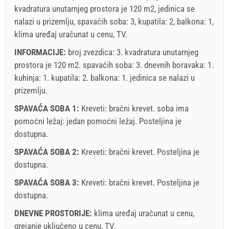
kvadratura unutarnjeg prostora je 120 m2, jedinica se
nalazi u prizemlju, spavaćih soba: 3, kupatila: 2, balkona: 1,
klima uređaj uračunat u cenu, TV.
INFORMACIJE:
broj zvezdica: 3. kvadratura unutarnjeg
prostora je 120 m2. spavaćih soba: 3. dnevnih boravaka: 1.
kuhinja: 1. kupatila: 2. balkona: 1. jedinica se nalazi
u
prizemlju
.
SPAVAĆA SOBA 1:
Kreveti:
bračni krevet
. soba ima
pomoćni ležaj:
jedan pomoćni ležaj
. Posteljina je
dostupna.
SPAVAĆA SOBA 2:
Kreveti:
bračni krevet
. Posteljina je
dostupna.
SPAVAĆA SOBA 3:
Kreveti:
bračni krevet
. Posteljina je
dostupna.
DNEVNE PROSTORIJE:
klima uređaj uračunat u cenu
,
grejanje uključeno u cenu
,
TV
.