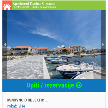
Apartment Danica Sukošan
Privatni smeštaj - Objekat sa apartmanima
Upiti / rezervacije
OSNOVNO O OBJEKTU:
...
Pokaži više