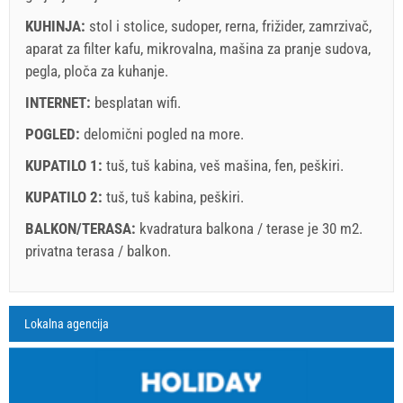
KUHINJA:
stol i stolice
,
sudoper
,
rerna
,
frižider
,
zamrzivač
,
aparat za filter kafu
,
mikrovalna
,
mašina za pranje sudova
,
pegla
,
ploča za kuhanje
.
INTERNET:
besplatan wifi
.
POGLED:
delomični pogled na more
.
KUPATILO 1:
tuš
,
tuš kabina
,
veš mašina
,
fen
,
peškiri
.
KUPATILO 2:
tuš
,
tuš kabina
,
peškiri
.
BALKON/TERASA:
kvadratura balkona / terase je 30 m2.
privatna terasa / balkon
.
Legenda: termini s red pozadinom su rezervirani
A1 Apartment (6+1) : Prices 2026 EUR
Lokalna agencija
Polja označena s zvedicom (*) su obavezna!
august
2026
05.07.2026.
21.08.2026.
02.09.2026.
Br. osoba
20.08.2026.
01.09.2026.
30.09.2026.
SU
MO
TU
WE
TH
FR
SA