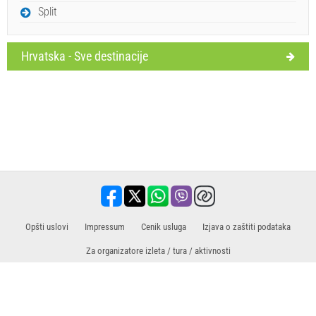
Split
Hrvatska - Sve destinacije
Opšti uslovi
Impressum
Cenik usluga
​​Izjava o zaštiti podataka
Za organizatore izleta / tura / aktivnosti
Prodajni partner za izlete / ture i aktivnosti
Putovanja, odmor, turistički sadržaji, hoteli, smeštaj. Sve informacije na jednom
mestu.