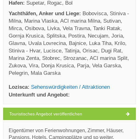
Hafen:
Supetar, Rogac, Bol
Yachthäfen, Anker und Liege:
Bobovisca, Stiniva -
Milna, Marina Vlaska, ACI marina Milna, Sutivan,
Mirca, Osibova, Livka, Vela Travna, Tanki Ratak,
Gornja Krusica, Splitska, Postira, Necujam, Joria,
Glavna, Uvala Lovrecina, Bajnice, Luka Tiha, Krilo,
Stiniva - Hvar, Lucisce, Tatinja, Orisac, Dugi Rat,
Marina Zenta, Stobrec, Strozanac, ACI marina Split,
Zukova, Vira, Donja Krusica, Parja, Vela Garska,
Pelegrin, Mala Garska
Lozisca:
Sehenswürdigkeiten / Attraktionen
Unterkunft und Angebot:
Touristisches Angebot veröffentlichen
Lozisca Wetter
FREITAG
Eigentümer von Ferienwohnungen, Zimmer, Häuser,
Pansions, Hotels, Campingplätze und so weiter.