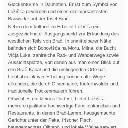
Glockentürme in Dalmatien. Er ist zum Symbol von
Ložišća geworden und eines der markantesten
Bauwerke auf der Insel Brač.
Neben dem kulturellen Erbe ist Ložišća ein
ausgezeichneter Ausgangspunkt zur Erkundung des
westlichen Teils von Brač. In unmittelbarer Nähe
befinden sich Bobovišća na Moru, Milna, die Bucht
Vičja Luka, zahlreiche Rad- und Wanderwege sowie
Aussichtsplätze, von denen aus man einen Blick auf
den Brač-Kanal und die umliegenden Orte hat.
Liebhaber aktiver Erholung können alte Wege
erkunden, die durch Olivenhaine, Kiefernwälder und
traditionelle Trockenmauern führen.
Obwohl es ein kleines Dorf ist, bietet Ložišća
mehrere qualitativ hochwertige Familienkonobas und
Restaurants, in denen Brač-Lamm, hausgemachte
Gerichte unter der Peka, frischer Fisch,
hausgemachtes Olivenöl und lokale Weine serviert