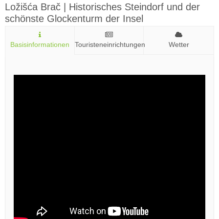
Ložišća Brač | Historisches Steindorf und der
schönste Glockenturm der Insel
Basisinformationen
Touristeneinrichtungen
Wetter