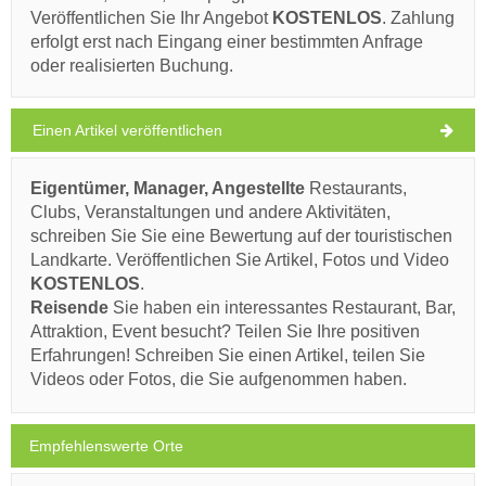
Kroatien
,
Insel Brac
,
Touristische Karte
Veröffentlichen Sie Ihr Angebot
KOSTENLOS
. Zahlung
LOZISCA
erfolgt erst nach Eingang einer bestimmten Anfrage
oder realisierten Buchung.
Einen Artikel veröffentlichen
Franz Joseph Stone Bridge (Sehenswürdigkeit / Attraktion) Lozisca
28°C
Eigentümer, Manager, Angestellte
Restaurants,
Ivan Nane (Holiday-Link.Com)
Clubs, Veranstaltungen und andere Aktivitäten,
schreiben Sie Sie eine Bewertung auf der touristischen
klarer Himmel
Landkarte. Veröffentlichen Sie Artikel, Fotos und Video
Muss besuchen(/)
Besuchen(/)
Auslassen(/)
Windgeschwindigkeit: 3.98 km/h
KOSTENLOS
.
Reisende
Sie haben ein interessantes Restaurant, Bar,
Samstag,
30°C
AUF DER KARTE ANZEIGEN
leichter Regen
Attraktion, Event besucht? Teilen Sie Ihre positiven
08.08.26
Erfahrungen! Schreiben Sie einen Artikel, teilen Sie
MEHR LESEN / KOMMENTIEREN
Videos oder Fotos, die Sie aufgenommen haben.
Sonntag,
29°C
klarer Himmel
Rock Climbing venue Kamenolom (Sehenswürdigkeit / Attraktion) Lozisca
09.08.26
Empfehlenswerte Orte
Montag,
29°C
klarer Himmel
10.08.26
Ivan Nane (Holiday-Link.Com)