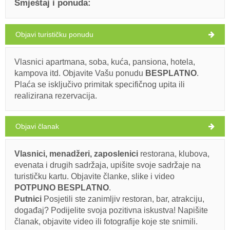
Smještaj i ponuda:
Objavi turističku ponudu
Ložišća Vrijeme
NEDJELJA
Vlasnici apartmana, soba, kuća, pansiona, hotela,
kampova itd. Objavite Vašu ponudu
BESPLATNO
.
Hrvatska
,
Otok Brač
,
Turistička mapa
Plaća se isključivo primitak specifičnog upita ili
LOŽIŠĆA
realizirana rezervacija.
Objavi članak
Franz Joseph Stone Bridge (Znamenitost / Atrakcija) Ložišća
Vlasnici, menadžeri, zaposlenici
restorana, klubova,
28°C
evenata i drugih sadržaja, upišite svoje sadržaje na
Ivan Nane (Holiday-Link.Com)
turističku kartu. Objavite članke, slike i video
POTPUNO BESPLATNO
.
vedro
Putnici
Posjetili ste zanimljiv restoran, bar, atrakciju,
Obavezno posjetiti(/)
Posjetiti(/)
Zaobići(/)
Brzina vjetra: 4.52 km/h
događaj? Podijelite svoja pozitivna iskustva! Napišite
članak, objavite video ili fotografije koje ste snimili.
ponedjeljak,
PRIKAŽI NA MAPI