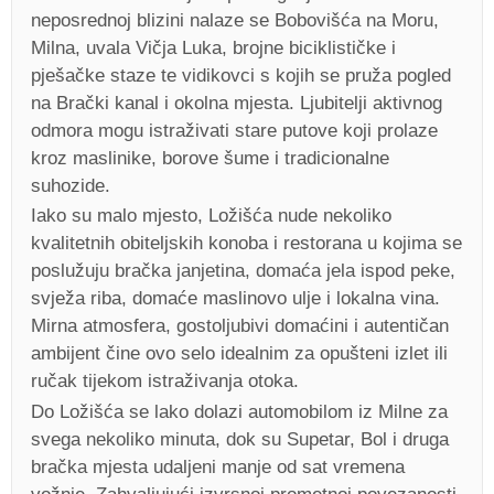
neposrednoj blizini nalaze se Bobovišća na Moru,
Milna, uvala Vičja Luka, brojne biciklističke i
pješačke staze te vidikovci s kojih se pruža pogled
na Brački kanal i okolna mjesta. Ljubitelji aktivnog
odmora mogu istraživati stare putove koji prolaze
kroz maslinike, borove šume i tradicionalne
suhozide.
Iako su malo mjesto, Ložišća nude nekoliko
kvalitetnih obiteljskih konoba i restorana u kojima se
poslužuju bračka janjetina, domaća jela ispod peke,
svježa riba, domaće maslinovo ulje i lokalna vina.
Mirna atmosfera, gostoljubivi domaćini i autentičan
ambijent čine ovo selo idealnim za opušteni izlet ili
ručak tijekom istraživanja otoka.
Do Ložišća se lako dolazi automobilom iz Milne za
svega nekoliko minuta, dok su Supetar, Bol i druga
bračka mjesta udaljeni manje od sat vremena