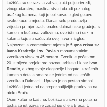
Ložišća su se razvila zahvaljujući poljoprivredi,
vinogradarstvu, maslinarstvu i obradi poznatog
bračkog kamena, koji je oblikovao izgled gotovo
svake kuće u mjestu. Danas selo predstavlja
vrijedan primjer tradicionalne dalmatinske gradnje, s
kamenim kućama, voltovima, dvorištima i uskim
kalama koje su sačuvale svoj izvorni izgled.
Najpoznatija znamenitost mjesta je
župna crkva sv.
Ivana Krstitelja i sv. Pavla
s monumentalnim
zvonikom visokim 45 metara. Zvonik je početkom
20. stoljeća projektirao poznati arhitekt i kipar
Ivan
Rendić
, a zbog svoje elegancije i bogato ukrašenih
kamenih detalja smatra se jednim od najljepših
zvonika u Dalmaciji. Upravo je on postao simbol
Ložišća i jedna od najprepoznatljivijih građevina na
otoku Braču.
Osim kulturne baštine, Ložišća su izvrsna polazna
točka za istraživanje zapadnog dijela Brača. U