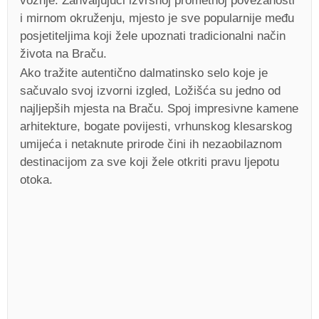
vožnje. Zahvaljujući izvrsnoj prometnoj povezanosti
i mirnom okruženju, mjesto je sve popularnije među
posjetiteljima koji žele upoznati tradicionalni način
života na Braču.
Ako tražite autentično dalmatinsko selo koje je
sačuvalo svoj izvorni izgled, Ložišća su jedno od
najljepših mjesta na Braču. Spoj impresivne kamene
arhitekture, bogate povijesti, vrhunskog klesarskog
umijeća i netaknute prirode čini ih nezaobilaznom
destinacijom za sve koji žele otkriti pravu ljepotu
otoka.