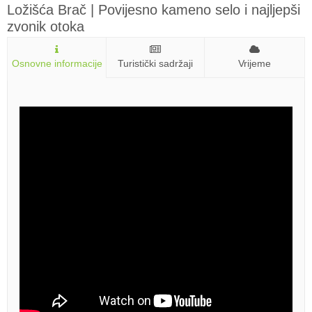
Ložišća Brač | Povijesno kameno selo i najljepši
zvonik otoka
Osnovne informacije
Turistički sadržaji
Vrijeme