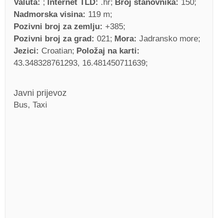
Valuta:
Internet TLD:
.hr
Broj stanovnika:
150
Nadmorska visina:
119 m
Pozivni broj za zemlju:
+385
Pozivni broj za grad:
021
Mora:
Jadransko more
Jezici:
Croatian
Položaj na karti:
43.348328761293, 16.481450711639
Javni prijevoz
Bus, Taxi