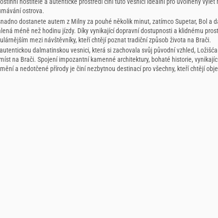
stinní hostitelé a autentické prostředí činí tuto vesnici ideální pro uvolněný výle
mávání ostrova.
snadno dostanete autem z Milny za pouhé několik minut, zatímco Supetar, Bol a d
lená méně než hodinu jízdy. Díky vynikající dopravní dostupnosti a klidnému prost
ulárnějším mezi návštěvníky, kteří chtějí poznat tradiční způsob života na Brači.
utentickou dalmatinskou vesnici, která si zachovala svůj původní vzhled, Ložišća
míst na Brači. Spojení impozantní kamenné architektury, bohaté historie, vynikajíc
ní a nedotčené přírody je činí nezbytnou destinací pro všechny, kteří chtějí obje