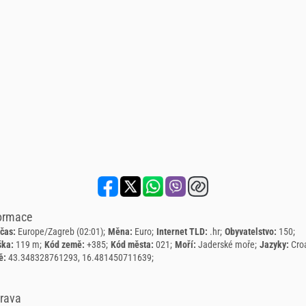
formace
 čas:
Europe/Zagreb (02:01)
Měna:
Euro
Internet TLD:
.hr
Obyvatelstvo:
150
ška:
119 m
Kód země:
+385
Kód města:
021
Moří:
Jaderské moře
Jazyky:
Cro
ě:
43.348328761293, 16.481450711639
prava