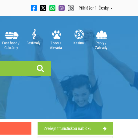
Přihlášení
Česky
Fast food /
Festivaly
Zoos /
Kasina
Parky /
Cukrárny
Akvária
Zahrady
Zveřejnit turistickou nabídku