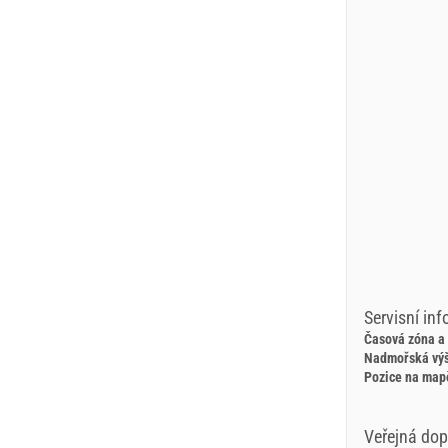
Servisní in
Časová zóna a
Nadmořská vý
Pozice na map
Veřejná do