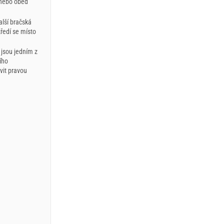
t nebo oběd
alší bračská
ředí se místo
 jsou jedním z
ího
vit pravou