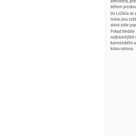
atmosféra, poho
během prozkou
Do Ložišća se 
místa jsou vzdá
stává stále pop
Pokud hledáte a
nejkrásnějších 
kamenického umě
krásu ostrova.