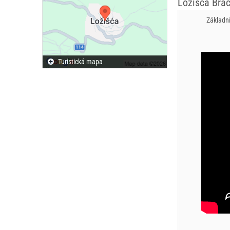
Ložišća Brač
Základn
Turistická mapa