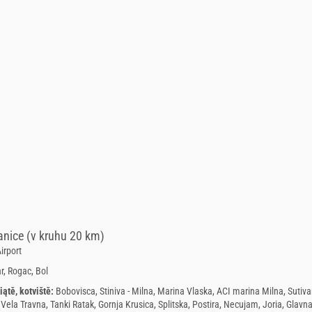
anice (v kruhu 20 km)
irport
r, Rogac, Bol
iątě, kotviště:
Bobovisca, Stiniva - Milna, Marina Vlaska, ACI marina Milna, Sutiva
 Vela Travna, Tanki Ratak, Gornja Krusica, Splitska, Postira, Necujam, Joria, Glavn