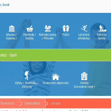
n, book
Muzea /
Obchody /
Národní parky
Pláže
Lyžařská
Exkurze
Galerie /
Služby
/ Přírodní
střediska
místa
Divadla /
parky
Opery
Výlety / Prohlídky /
Soukromé ubytování
Hotely
Aktivity
Srovnávat ceny !
Chorvatsko
Ostrov Brač
Lozisca