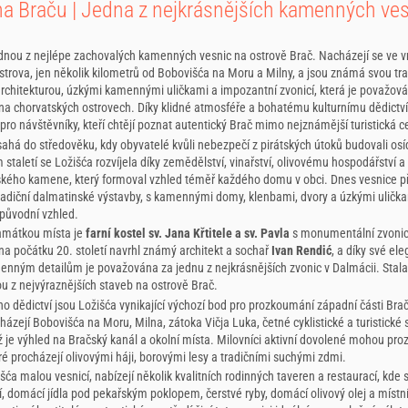
na Braču | Jedna z nejkrásnějších kamenných ves
ednou z nejlépe zachovalých kamenných vesnic na ostrově Brač. Nacházejí se ve v
strova, jen několik kilometrů od Bobovišća na Moru a Milny, a jsou známá svou tra
rchitekturou, úzkými kamennými uličkami a impozantní zvonicí, která je považová
 na chorvatských ostrovech. Díky klidné atmosféře a bohatému kulturnímu dědictví
pro návštěvníky, kteří chtějí poznat autentický Brač mimo nejznámější turistická c
sahá do středověku, kdy obyvatelé kvůli nebezpečí z pirátských útoků budovali osí
staletí se Ložišća rozvíjela díky zemědělství, vinařství, olivovému hospodářství a
ého kamene, který formoval vzhled téměř každého domu v obci. Dnes vesnice p
radiční dalmatinské výstavby, s kamennými domy, klenbami, dvory a úzkými uličkam
 původní vzhled.
amátkou místa je
farní kostel sv. Jana Křtitele a sv. Pavla
s monumentální zvonic
na počátku 20. století navrhl známý architekt a sochař
Ivan Rendić
, a díky své el
ným detailům je považována za jednu z nejkrásnějších zvonic v Dalmácii. Sta
u z nejvýraznějších staveb na ostrově Brač.
o dědictví jsou Ložišća vynikající výchozí bod pro prozkoumání západní části Bra
cházejí Bobovišća na Moru, Milna, zátoka Vičja Luka, četné cyklistické a turistické 
hž je výhled na Bračský kanál a okolní místa. Milovníci aktivní dovolené mohou p
eré procházejí olivovými háji, borovými lesy a tradičními suchými zdmi.
išća malou vesnicí, nabízejí několik kvalitních rodinných taveren a restaurací, kde 
, domácí jídla pod pekařským poklopem, čerstvé ryby, domácí olivový olej a místní