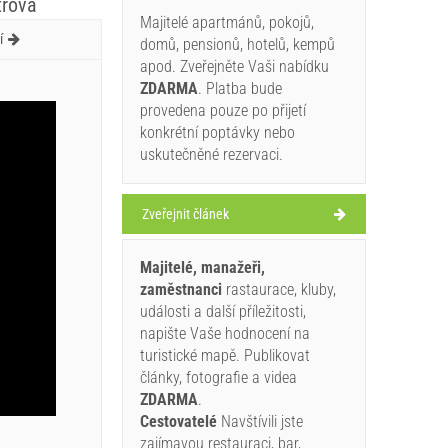
trova
Majitelé apartmánů, pokojů,
í
domů, pensionů, hotelů, kempů
apod. Zveřejněte Vaši nabídku
ZDARMA
. Platba bude
provedena pouze po přijetí
konkrétní poptávky nebo
uskutečněné rezervaci.
Zveřejnit článek
Majitelé, manažeři,
zaměstnanci
rastaurace, kluby,
události a další příležitosti,
napište Vaše hodnocení na
turistické mapě. Publikovat
články, fotografie a videa
ZDARMA
.
Cestovatelé
Navštívili jste
zajímavou restauraci, bar,