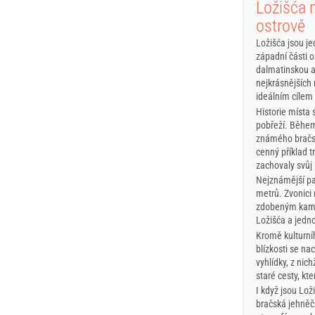
Ložišća 
ostrově
Ložišća jsou j
západní části o
dalmatinskou a
nejkrásnějších
ideálním cílem 
Historie místa 
pobřeží. Během 
známého bračsk
cenný příklad t
zachovaly svůj
Nejznámější p
metrů. Zvonici 
zdobeným kamen
Ložišća a jedno
Kromě kulturníh
blízkosti se na
vyhlídky, z nic
staré cesty, kt
I když jsou Lož
bračská jehněčí