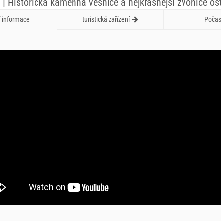
 | Historická kamenná vesnice a nejkrásnější zvonice os
í informace
turistická zařízení
Počas