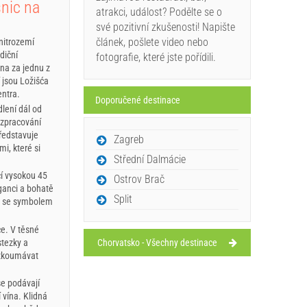
nic na
atrakci, událost? Podělte se o
své pozitivní zkušenosti! Napište
článek, pošlete video nebo
nitrozemí
diční
fotografie, které jste pořídili.
na za jednu z
 jsou Ložišća
entra.
Doporučené destinace
dlení dál od
 zpracování
ředstavuje
Zagreb
i, které si
Střední Dalmácie
í vysokou 45
Ostrov Brač
eganci a bohatě
Split
la se symbolem
če. V těsné
stezky a
Chorvatsko - Všechny destinace
rozkoumávat
se podávají
 vína. Klidná