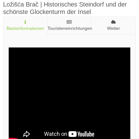
Ložišća Brač | Historisches Steindorf und der
schönste Glockenturm der Insel
Basisinformationen
Touristeneinrichtungen
Wetter