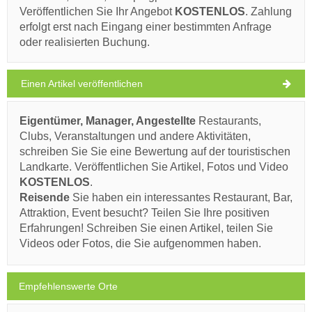
Kroatien
,
Insel Brac
,
Touristische Karte
Veröffentlichen Sie Ihr Angebot
KOSTENLOS
. Zahlung
LOZISCA
erfolgt erst nach Eingang einer bestimmten Anfrage
oder realisierten Buchung.
Einen Artikel veröffentlichen
Franz Joseph Stone Bridge (Sehenswürdigkeit / Attraktion) Lozisca
29°C
Eigentümer, Manager, Angestellte
Restaurants,
Ivan Nane (Holiday-Link.Com)
Clubs, Veranstaltungen und andere Aktivitäten,
schreiben Sie Sie eine Bewertung auf der touristischen
klarer Himmel
Landkarte. Veröffentlichen Sie Artikel, Fotos und Video
Muss besuchen(/)
Besuchen(/)
Auslassen(/)
Windgeschwindigkeit: 5.06 km/h
KOSTENLOS
.
Reisende
Sie haben ein interessantes Restaurant, Bar,
Montag,
29°C
AUF DER KARTE ANZEIGEN
klarer Himmel
Attraktion, Event besucht? Teilen Sie Ihre positiven
10.08.26
Erfahrungen! Schreiben Sie einen Artikel, teilen Sie
MEHR LESEN / KOMMENTIEREN
Videos oder Fotos, die Sie aufgenommen haben.
Dienstag,
30°C
klarer Himmel
Rock Climbing venue Kamenolom (Sehenswürdigkeit / Attraktion) Lozisca
11.08.26
Empfehlenswerte Orte
Mittwoch,
31°C
klarer Himmel
12.08.26
Ivan Nane (Holiday-Link.Com)