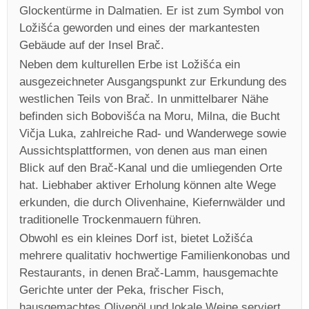
Glockentürme in Dalmatien. Er ist zum Symbol von
Ložišća geworden und eines der markantesten
Gebäude auf der Insel Brač.
Neben dem kulturellen Erbe ist Ložišća ein
ausgezeichneter Ausgangspunkt zur Erkundung des
westlichen Teils von Brač. In unmittelbarer Nähe
befinden sich Bobovišća na Moru, Milna, die Bucht
Vičja Luka, zahlreiche Rad- und Wanderwege sowie
Aussichtsplattformen, von denen aus man einen
Blick auf den Brač-Kanal und die umliegenden Orte
hat. Liebhaber aktiver Erholung können alte Wege
erkunden, die durch Olivenhaine, Kiefernwälder und
traditionelle Trockenmauern führen.
Obwohl es ein kleines Dorf ist, bietet Ložišća
mehrere qualitativ hochwertige Familienkonobas und
Restaurants, in denen Brač-Lamm, hausgemachte
Gerichte unter der Peka, frischer Fisch,
hausgemachtes Olivenöl und lokale Weine serviert