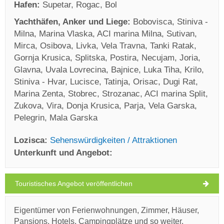
Hafen:
Supetar, Rogac, Bol
Yachthäfen, Anker und Liege:
Bobovisca, Stiniva -
Milna, Marina Vlaska, ACI marina Milna, Sutivan,
Mirca, Osibova, Livka, Vela Travna, Tanki Ratak,
Gornja Krusica, Splitska, Postira, Necujam, Joria,
Glavna, Uvala Lovrecina, Bajnice, Luka Tiha, Krilo,
Stiniva - Hvar, Lucisce, Tatinja, Orisac, Dugi Rat,
Marina Zenta, Stobrec, Strozanac, ACI marina Split,
Zukova, Vira, Donja Krusica, Parja, Vela Garska,
Pelegrin, Mala Garska
Lozisca:
Sehenswürdigkeiten / Attraktionen
Unterkunft und Angebot:
Touristisches Angebot veröffentlichen
Lozisca Wetter
SONNTAG
Eigentümer von Ferienwohnungen, Zimmer, Häuser,
Pansions, Hotels, Campingplätze und so weiter.