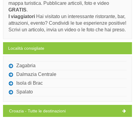
mappa turistica. Pubblicare articoli, foto e video
pioggia leggera
GRATIS
.
Dovete visitare(/)
Visitare(/)
Omettere(/)
Velocità del vento: 5.21 km/h
I viaggiatori
Hai visitato un interessante ristorante, bar,
attrazioni, evento? Condividi le tue esperienze positive!
domenica,
29°C
MOSTRA SULLA MAPPA
cielo sereno
Scrivi un articolo, invia un video o le foto che hai preso.
09/08/26
PER SAPERNE DI PIÙ / COMMENT
lunedì,
29°C
cielo sereno
Località consigliate
Rock Climbing venue Kamenolom (Monumento / Attrazione) Lozisca
10/08/26
martedì,
29°C
Zagabria
cielo sereno
11/08/26
Ivan Nane (Holiday-Link.Com)
Dalmazia Centrale
mercoledì,
Isola di Brac
31°C
cielo sereno
Dovete visitare(/)
Visitare(/)
Omettere(/)
12/08/26
Spalato
giovedì,
29°C
pioggia leggera
MOSTRA SULLA MAPPA
13/08/26
Croazia - Tutte le destinazioni
PER SAPERNE DI PIÙ / COMMENT