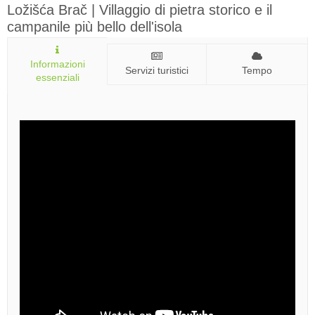
Ložišća Brač | Villaggio di pietra storico e il
campanile più bello dell'isola
Informazioni
Servizi turistici
Tempo
essenziali