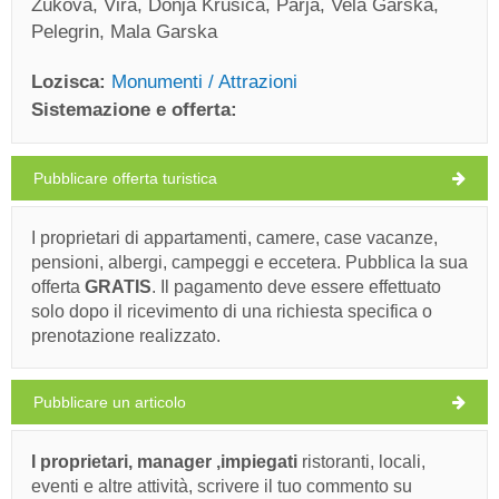
Zukova, Vira, Donja Krusica, Parja, Vela Garska,
Pelegrin, Mala Garska
Lozisca:
Monumenti / Attrazioni
Sistemazione e offerta:
Pubblicare offerta turistica
Lozisca Tempo
SABATO
I proprietari di appartamenti, camere, case vacanze,
pensioni, albergi, campeggi e eccetera. Pubblica la sua
Croazia
,
Isola di Brac
,
Mappa turistica
offerta
GRATIS
. Il pagamento deve essere effettuato
LOZISCA
solo dopo il ricevimento di una richiesta specifica o
prenotazione realizzato.
Pubblicare un articolo
Franz Joseph Stone Bridge (Monumento / Attrazione) Lozisca
30°C
I proprietari, manager ,impiegati
ristoranti, locali,
Ivan Nane (Holiday-Link.Com)
eventi e altre attività, scrivere il tuo commento su