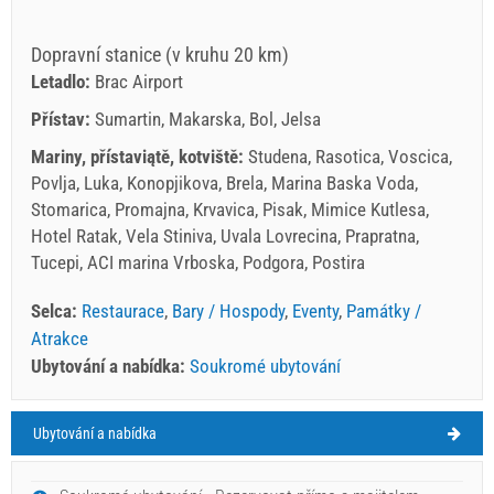
Dopravní stanice (v kruhu 20 km)
Letadlo:
Brac Airport
Přístav:
Sumartin, Makarska, Bol, Jelsa
Mariny, přístaviątě, kotviště:
Studena, Rasotica, Voscica,
Povlja, Luka, Konopjikova, Brela, Marina Baska Voda,
Stomarica, Promajna, Krvavica, Pisak, Mimice Kutlesa,
Hotel Ratak, Vela Stiniva, Uvala Lovrecina, Prapratna,
Tucepi, ACI marina Vrboska, Podgora, Postira
Selca:
Restaurace
,
Bary / Hospody
,
Eventy
,
Památky /
Atrakce
Ubytování a nabídka:
Soukromé ubytování
Ubytování a nabídka
Selca Počasí
PÁTEK