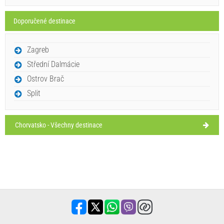
32°C
jasno
10.08.26
Doporučené destinace
UKÁZAT NA MAPĚ
úterý,
32°C
jasno
11.08.26
PŘEČÍST VÍCE / KOMENTÁŘ
Zagreb
středa,
33°C
Střední Dalmácie
slabý déšť
Pizzeria Perivoj (Restaurant) Selca
12.08.26
Ostrov Brač
Split
Ivan Nane (Holiday-Link.Com)
Address:
Šetalište Rajka Štambuka
Tel:
+38521622031
WORKING HOURS
Chorvatsko - Všechny destinace
Musí navštívit(/)
Vidět(/)
Přejít(/)
UKÁZAT NA MAPĚ
PŘEČÍST VÍCE / KOMENTÁŘ