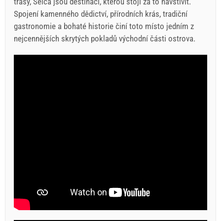
trasy, Selca jsou destinací, kterou stojí za to navštívit.
Spojení kamenného dědictví, přírodních krás, tradiční
gastronomie a bohaté historie činí toto místo jedním z
nejcennějších skrytých pokladů východní části ostrova.