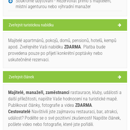
Soukromé ubytování - Rezervovat přímo s majitelem,
místní agenturou nebo výhradní manažer
Chorvatsko
,
Ostrov Brač
,
Turistická mapa
SELCA
Zveřejnit turistickou nabídku
Majitelé apartmánů, pokojů, domů, pensionů, hotelů, kempů
Ružmarin (Restaurant) Selca
apod. Zveřejněte Vaši nabídku
ZDARMA
. Platba bude
32°C
provedena pouze po přijetí konkrétní poptávky nebo
uskutečněné rezervaci.
jasno
Zveřejnit článek
Rychlost větru: 4.32 km/h
Majitelé, manažeři, zaměstnanci
rastaurace, kluby, události a
sobota,
33°C
slabý déšť
další příležitosti, napište Vaše hodnocení na turistické mapě.
08.08.26
Ivan Nane (Holiday-Link.Com)
Publikovat články, fotografie a videa
ZDARMA
.
Address:
Ulica Stjepana Radića 15
Tel:
+385993011176
neděle,
Cestovatelé
Navštívili jste zajímavou restauraci, bar, atrakci,
33°C
jasno
E-mail:
ruzmarin.restoran@gmail.com
WORKING HOURS
událost? Podělte se o své pozitivní zkušenosti! Napište článek,
09.08.26
pošlete video nebo fotografie, které jste pořídili.
pondělí,
Musí navštívit(/)
Vidět(/)
Přejít(/)