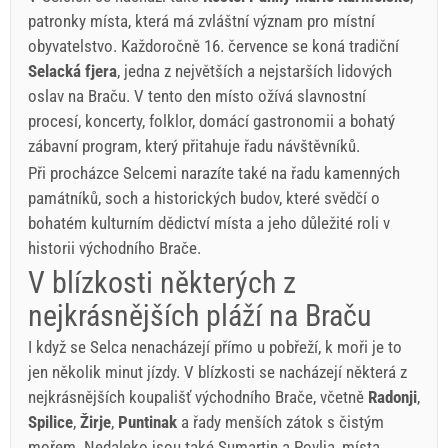
patronky místa, která má zvláštní význam pro místní
obyvatelstvo. Každoročně 16. července se koná tradiční
Selacká fjera
, jedna z největších a nejstarších lidových
oslav na Braču. V tento den místo ožívá slavnostní
procesí, koncerty, folklor, domácí gastronomii a bohatý
zábavní program, který přitahuje řadu návštěvníků.
Při procházce Selcemi narazíte také na řadu kamenných
památníků, soch a historických budov, které svědčí o
bohatém kulturním dědictví místa a jeho důležité roli v
historii východního Brače.
V blízkosti některých z
nejkrásnějších pláží na Braču
I když se Selca nenacházejí přímo u pobřeží, k moři je to
jen několik minut jízdy. V blízkosti se nacházejí některá z
nejkrásnějších koupališť východního Brače, včetně
Radonji
,
Spilice
,
Žirje
,
Puntinak
a řady menších zátok s čistým
mořem. Nedaleko jsou také Sumartin a Povlja, místa