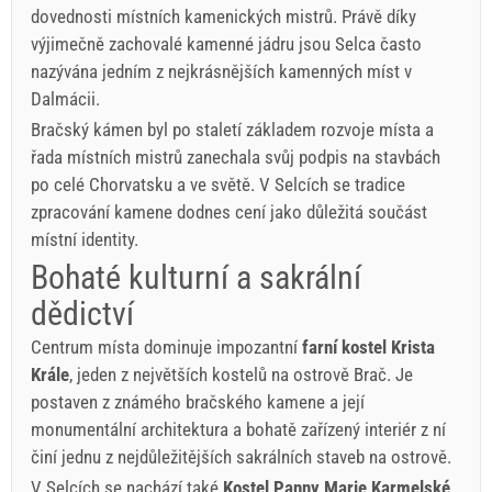
dovednosti místních kamenických mistrů. Právě díky
výjimečně zachovalé kamenné jádru jsou Selca často
nazývána jedním z nejkrásnějších kamenných míst v
Dalmácii.
Bračský kámen byl po staletí základem rozvoje místa a
řada místních mistrů zanechala svůj podpis na stavbách
po celé Chorvatsku a ve světě. V Selcích se tradice
zpracování kamene dodnes cení jako důležitá součást
místní identity.
Bohaté kulturní a sakrální
dědictví
Centrum místa dominuje impozantní
farní kostel Krista
Krále
, jeden z největších kostelů na ostrově Brač. Je
postaven z známého bračského kamene a její
monumentální architektura a bohatě zařízený interiér z ní
činí jednu z nejdůležitějších sakrálních staveb na ostrově.
V Selcích se nachází také
Kostel Panny Marie Karmelské
,