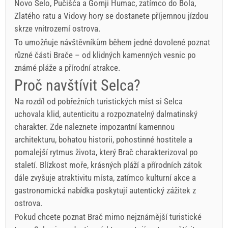
Novo Selo, Pučišća a Gornji Humac, zatímco do Bola,
Zlatého ratu a Vidovy hory se dostanete příjemnou jízdou
skrze vnitrozemí ostrova.
To umožňuje návštěvníkům během jedné dovolené poznat
různé části Brače – od klidných kamenných vesnic po
známé pláže a přírodní atrakce.
Proč navštívit Selca?
Na rozdíl od pobřežních turistických míst si Selca
uchovala klid, autenticitu a rozpoznatelný dalmatinský
charakter. Zde naleznete impozantní kamennou
architekturu, bohatou historii, pohostinné hostitele a
pomalejší rytmus života, který Brač charakterizoval po
staletí. Blízkost moře, krásných pláží a přírodních zátok
dále zvyšuje atraktivitu místa, zatímco kulturní akce a
gastronomická nabídka poskytují autentický zážitek z
ostrova.
Pokud chcete poznat Brač mimo nejznámější turistické