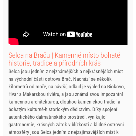
Selca na Braču | Kamenné místo bohaté
historie, tradice a přírodních krás
Selca jsou jedním z nejznámějších a nejkrásnějších míst
na východní části ostrova Brač. Nachází se několik
kilometrů od moře, na návrší, odkud je výhled na Biokovo,
Hvar a Makarskou riviéru, a jsou známá svou impozantní
kamennou architekturou, dlouhou kamenickou tradicí a
bohatým kulturně-historickým dědictvím. Díky spojení
autentického dalmatinského prostředí, vynikající
gastronomie, krásných zátok v blízkosti a klidné ostrovní
atmosféry jsou Selca jedním z nejzajímavějších míst k