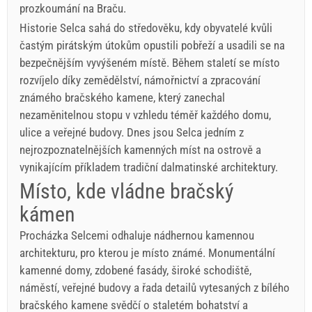
prozkoumání na Braču.
Historie Selca sahá do středověku, kdy obyvatelé kvůli
častým pirátským útokům opustili pobřeží a usadili se na
bezpečnějším vyvýšeném místě. Během staletí se místo
rozvíjelo díky zemědělství, námořnictví a zpracování
známého bračského kamene, který zanechal
nezaměnitelnou stopu v vzhledu téměř každého domu,
ulice a veřejné budovy. Dnes jsou Selca jedním z
nejrozpoznatelnějších kamenných míst na ostrově a
vynikajícím příkladem tradiční dalmatinské architektury.
Místo, kde vládne bračský
kámen
Procházka Selcemi odhaluje nádhernou kamennou
architekturu, pro kterou je místo známé. Monumentální
kamenné domy, zdobené fasády, široké schodiště,
náměstí, veřejné budovy a řada detailů vytesaných z bílého
bračského kamene svědčí o staletém bohatství a