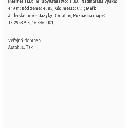
Internet TLD:
.hr
Obyvatelstvo:
1 000
Nadmořská výška:
449 m
Kód země:
+385
Kód města:
021
Moří:
Jaderské moře
Jazyky:
Croatian
Pozice na mapě:
43.2953798, 16.8469001
Veřejná doprava
Autobus, Taxi