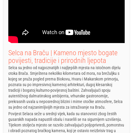
Selca na Braču | Kameno mjesto bogate
povijesti, tradicije i prirodnih ljepota
Selca su jedno od najpoznatijih i najljepših mjesta na istočnom dijelu
otoka Brača. Smještena nekoliko kilometara od mora, na brežuljku s
kojeg se pruža pogled prema Biokovu, Hvaru i Makarskom primorju,
poznata su po impresivnoj kamenoj arhitekturi, dugoj klesarskoj
tradiciji i bogatoj kulturno-povijesnoj baštini. Zahvaljujući spoju
autentičnog dalmatinskog ambijenta, vrhunske gastronomije,
prekrasnih uvala u neposrednoj blizini i mirne otočke atmosfere, Selca
su jedno od najzanimljivijih mjesta za istraživanje na Braču.
Povijest Selaca seže u srednji vijek, kada su stanovnici zbog čestih
gusarskih napada napustili obalu i naselili se na sigurnijem uzvišenju.
Tijekom stoljeća mjesto se razvilo zahvaljujući poljoprivredi, pomorstvu
i obradi poznatog bračkog kamena, koji je ostavio neizbrisiv trag u