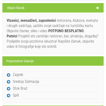
vedro
Objavi članak
Brzina vjetra: 3.31 km/h
četvrtak,
30°C
Vlasnici, menadžeri, zaposlenici
restorana, klubova, evenata
vedro
06. 08. 2026.
i drugih sadržaja, upišite svoje sadržaje na turističku kartu.
Objavite članke, slike i video
POTPUNO BESPLATNO
.
petak,
Ivan Nane (Holiday-Link.Com)
32°C
Putnici
Posjetili ste zanimljiv restoran, bar, atrakciju, događaj?
umjerena kiša
Address:
Ulica Stjepana Radića 15
Tel:
+385993011176
07. 08. 2026.
Podijelite svoja pozitivna iskustva! Napišite članak, objavite
E-mail:
ruzmarin.restoran@gmail.com
WORKING HOURS
video ili fotografije koje ste snimili.
subota,
32°C
slaba kiša
08. 08. 2026.
Obavezno posjetiti(/)
Posjetiti(/)
Zaobići(/)
Preporučene lokacije
nedjelja,
32°C
vedro
09. 08. 2026.
PRIKAŽI NA MAPI
Zagreb
ponedjeljak,
33°C
PROČITAJ VIŠE / KOMENTIRAJ
vedro
10. 08. 2026.
Srednja Dalmacija
Pizzeria Perivoj (Restoran) Selca
Otok Brač
Split
Ivan Nane (Holiday-Link.Com)