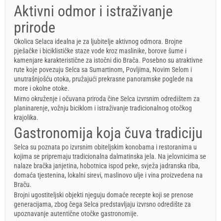
Aktivni odmor i istraživanje
prirode
Okolica Selaca idealna je za ljubitelje aktivnog odmora. Brojne
pješačke i biciklističke staze vode kroz maslinike, borove šume i
kamenjare karakteristične za istočni dio Brača. Posebno su atraktivne
rute koje povezuju Selca sa Sumartinom, Povljima, Novim Selom i
unutrašnjošću otoka, pružajući prekrasne panoramske poglede na
more i okolne otoke.
Mirno okruženje i očuvana priroda čine Selca izvrsnim odredištem za
planinarenje, vožnju biciklom i istraživanje tradicionalnog otočkog
krajolika.
Gastronomija koja čuva tradiciju
Selca su poznata po izvrsnim obiteljskim konobama i restoranima u
kojima se pripremaju tradicionalna dalmatinska jela. Na jelovnicima se
nalaze bračka janjetina, hobotnica ispod peke, svježa jadranska riba,
domaća tjestenina, lokalni sirevi, maslinovo ulje i vina proizvedena na
Braču.
Brojni ugostiteljski objekti njeguju domaće recepte koji se prenose
generacijama, zbog čega Selca predstavljaju izvrsno odredište za
upoznavanje autentične otočke gastronomije.