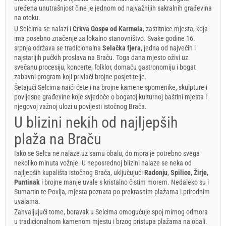
uređena unutrašnjost čine je jednom od najvažnijih sakralnih građevina
na otoku.
U Selcima se nalazi i
Crkva Gospe od Karmela
, zaštitnice mjesta, koja
ima posebno značenje za lokalno stanovništvo. Svake godine 16.
srpnja održava se tradicionalna
Selačka fjera
, jedna od najvećih i
najstarijih pučkih proslava na Braču. Toga dana mjesto oživi uz
svečanu procesiju, koncerte, folklor, domaću gastronomiju i bogat
zabavni program koji privlači brojne posjetitelje.
Šetajući Selcima naići ćete i na brojne kamene spomenike, skulpture i
povijesne građevine koje svjedoče o bogatoj kulturnoj baštini mjesta i
njegovoj važnoj ulozi u povijesti istočnog Brača.
U blizini nekih od najljepših
plaža na Braču
Iako se Selca ne nalaze uz samu obalu, do mora je potrebno svega
nekoliko minuta vožnje. U neposrednoj blizini nalaze se neka od
najljepših kupališta istočnog Brača, uključujući
Radonju
,
Spilice
,
Žirje
,
Puntinak
i brojne manje uvale s kristalno čistim morem. Nedaleko su i
Sumartin te Povlja, mjesta poznata po prekrasnim plažama i prirodnim
uvalama.
Zahvaljujući tome, boravak u Selcima omogućuje spoj mirnog odmora
u tradicionalnom kamenom mjestu i brzog pristupa plažama na obali.