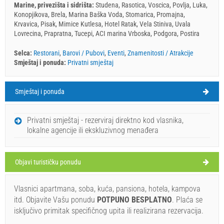
Marine, privezišta i sidrišta:
Studena, Rasotica, Voscica, Povlja, Luka,
Konopjikova, Brela, Marina Baška Voda, Stomarica, Promajna,
Krvavica, Pisak, Mimice Kutlesa, Hotel Ratak, Vela Stiniva, Uvala
Lovrecina, Prapratna, Tucepi, ACI marina Vrboska, Podgora, Postira
Selca:
Restorani
,
Barovi / Pubovi
,
Eventi
,
Znamenitosti / Atrakcije
Smještaj i ponuda:
Privatni smještaj
Smještaj i ponuda
Selca Vrijeme
SRIJEDA
Privatni smještaj - rezerviraj direktno kod vlasnika,
lokalne agencije ili ekskluzivnog menađera
Hrvatska
,
Otok Brač
,
Turistička karta
SELCA
Objavi turističku ponudu
Vlasnici apartmana, soba, kuća, pansiona, hotela, kampova
Ružmarin (Restoran) Selca
itd. Objavite Vašu ponudu
POTPUNO BESPLATNO
. Plaća se
29°C
isključivo primitak specifičnog upita ili realizirana rezervacija.