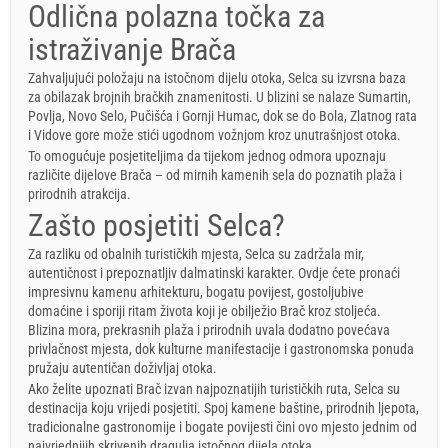
Odlična polazna točka za
istraživanje Brača
Zahvaljujući položaju na istočnom dijelu otoka, Selca su izvrsna baza
za obilazak brojnih bračkih znamenitosti. U blizini se nalaze Sumartin,
Povlja, Novo Selo, Pučišća i Gornji Humac, dok se do Bola, Zlatnog rata
i Vidove gore može stići ugodnom vožnjom kroz unutrašnjost otoka.
To omogućuje posjetiteljima da tijekom jednog odmora upoznaju
različite dijelove Brača – od mirnih kamenih sela do poznatih plaža i
prirodnih atrakcija.
Zašto posjetiti Selca?
Za razliku od obalnih turističkih mjesta, Selca su zadržala mir,
autentičnost i prepoznatljiv dalmatinski karakter. Ovdje ćete pronaći
impresivnu kamenu arhitekturu, bogatu povijest, gostoljubive
domaćine i sporiji ritam života koji je obilježio Brač kroz stoljeća.
Blizina mora, prekrasnih plaža i prirodnih uvala dodatno povećava
privlačnost mjesta, dok kulturne manifestacije i gastronomska ponuda
pružaju autentičan doživljaj otoka.
Ako želite upoznati Brač izvan najpoznatijih turističkih ruta, Selca su
destinacija koju vrijedi posjetiti. Spoj kamene baštine, prirodnih ljepota,
tradicionalne gastronomije i bogate povijesti čini ovo mjesto jednim od
najvrjednijih skrivenih dragulja istočnog dijela otoka.