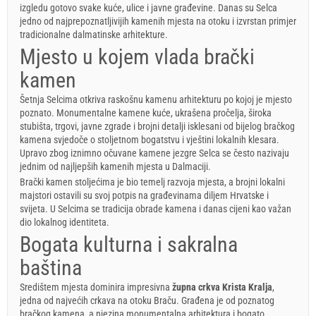
izgledu gotovo svake kuće, ulice i javne građevine. Danas su Selca
jedno od najprepoznatljivijih kamenih mjesta na otoku i izvrstan primjer
tradicionalne dalmatinske arhitekture.
Mjesto u kojem vlada brački
kamen
Šetnja Selcima otkriva raskošnu kamenu arhitekturu po kojoj je mjesto
poznato. Monumentalne kamene kuće, ukrašena pročelja, široka
stubišta, trgovi, javne zgrade i brojni detalji isklesani od bijelog bračkog
kamena svjedoče o stoljetnom bogatstvu i vještini lokalnih klesara.
Upravo zbog iznimno očuvane kamene jezgre Selca se često nazivaju
jednim od najljepših kamenih mjesta u Dalmaciji.
Brački kamen stoljećima je bio temelj razvoja mjesta, a brojni lokalni
majstori ostavili su svoj potpis na građevinama diljem Hrvatske i
svijeta. U Selcima se tradicija obrade kamena i danas cijeni kao važan
dio lokalnog identiteta.
Bogata kulturna i sakralna
baština
Središtem mjesta dominira impresivna
župna crkva Krista Kralja
,
jedna od najvećih crkava na otoku Braču. Građena je od poznatog
bračkog kamena, a njezina monumentalna arhitektura i bogato