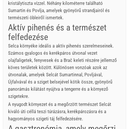
kristálytiszta vízzel. Néhány kilométerre található
Sumartin és Povlja, amelyek gyönyörű strandjairól és
természeti öbleiről ismertek.
Aktív pihenés és a természet
felfedezése
Selca környéke ideális a aktív pihenés szerelmeseinek.
Számos gyalogos és kerékpáros útvonal vezet
olajfaligetek, fenyvesek és a Brač keleti részére jellemző
köves területek között. Különösen vonzóak azok az
útvonalak, amelyek Selcát Sumartinnal, Povljával,
Újfalvával és a sziget belsejével kötik össze, gyönyörű
panorámás kilátást nyújtva a tengerre és a környező
szigetekre.
A nyugodt környezet és a megőrzött természet Selcát
kiváló úti céllá teszi túrázásra, kerékpározásra és a
hagyományos szigeti táj felfedezésére.
A gasztronómia, amely megőrzi