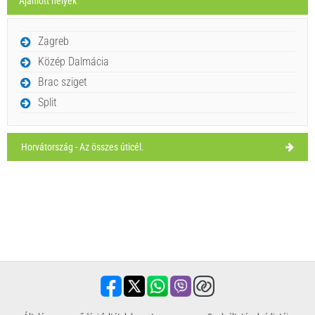
Ajánlott helyek
OLVASSON TÖBBET / SZÓLJON HOZZÁ
kedd,
32°C
clear sky
Pizzeria Perivoj (Étterem) Selca
Zagreb
2026. 08. 11.
Közép Dalmácia
Ivan Nane (Holiday-Link.Com)
Brac sziget
Address:
Šetalište Rajka Štambuka
Tel:
+38521622031
Split
WORKING HOURS
Kell látogatni(/)
Vizit(/)
áthalad(/)
Horvátország - Az összes úticél.
MUTASSA MEG A TÉRKÉPEN.
OLVASSON TÖBBET / SZÓLJON HOZZÁ