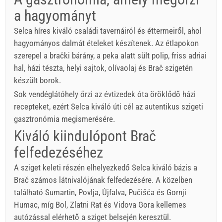
a hagyományt
Selca híres kiváló családi tavernáiról és éttermeiről, ahol
hagyományos dalmát ételeket készítenek. Az étlapokon
szerepel a brački bárány, a peka alatt sült polip, friss adriai
hal, házi tészta, helyi sajtok, olívaolaj és Brač szigetén
készült borok.
Sok vendéglátóhely őrzi az évtizedek óta öröklődő házi
recepteket, ezért Selca kiváló úti cél az autentikus szigeti
gasztronómia megismerésére.
Kiváló kiindulópont Brač
felfedezéséhez
A sziget keleti részén elhelyezkedő Selca kiváló bázis a
Brač számos látnivalójának felfedezésére. A közelben
található Sumartin, Povlja, Újfalva, Pučišća és Gornji
Humac, míg Bol, Zlatni Rat és Vidova Gora kellemes
autózással elérhető a sziget belsején keresztül.