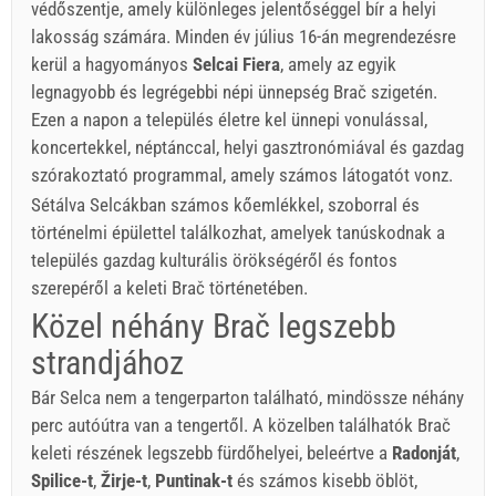
védőszentje, amely különleges jelentőséggel bír a helyi
lakosság számára. Minden év július 16-án megrendezésre
kerül a hagyományos
Selcai Fiera
, amely az egyik
legnagyobb és legrégebbi népi ünnepség Brač szigetén.
Ezen a napon a település életre kel ünnepi vonulással,
koncertekkel, néptánccal, helyi gasztronómiával és gazdag
szórakoztató programmal, amely számos látogatót vonz.
Sétálva Selcákban számos kőemlékkel, szoborral és
történelmi épülettel találkozhat, amelyek tanúskodnak a
település gazdag kulturális örökségéről és fontos
szerepéről a keleti Brač történetében.
Közel néhány Brač legszebb
strandjához
Bár Selca nem a tengerparton található, mindössze néhány
perc autóútra van a tengertől. A közelben találhatók Brač
keleti részének legszebb fürdőhelyei, beleértve a
Radonját
,
Spilice-t
,
Žirje-t
,
Puntinak-t
és számos kisebb öblöt,