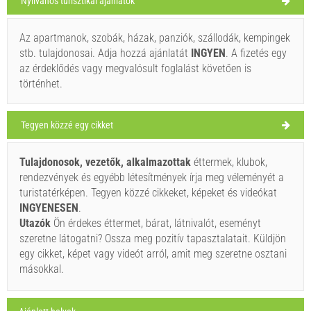
Nyilvános turisztikai ajánlatok
Az apartmanok, szobák, házak, panziók, szállodák, kempingek
Ružmarin (Étterem) Selca
stb. tulajdonosai. Adja hozzá ajánlatát
INGYEN
. A fizetés egy
30°C
az érdeklődés vagy megvalósult foglalást követően is
történhet.
clear sky
Tegyen közzé egy cikket
Szélsebesség: 4.05 km/h
Tulajdonosok, vezetők, alkalmazottak
éttermek, klubok,
péntek,
32°C
clear sky
rendezvények és egyébb létesítmények írja meg véleményét a
2026. 08. 07.
Ivan Nane (Holiday-Link.Com)
turistatérképen. Tegyen közzé cikkeket, képeket és videókat
Address:
Ulica Stjepana Radića 15
Tel:
+385993011176
szombat,
INGYENESEN
.
33°C
light rain
E-mail:
ruzmarin.restoran@gmail.com
WORKING HOURS
Utazók
Ön érdekes éttermet, bárat, látnivalót, eseményt
2026. 08. 08.
szeretne látogatni? Ossza meg pozitív tapasztalatait. Küldjön
vasárnap,
Kell látogatni(/)
Vizit(/)
áthalad(/)
33°C
egy cikket, képet vagy videót arról, amit meg szeretne osztani
clear sky
2026. 08. 09.
másokkal.
MUTASSA MEG A TÉRKÉPEN.
hétfő,
32°C
clear sky
2026. 08. 10.