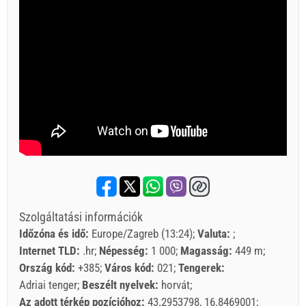
Szolgáltatási információk
Időzóna és idő:
Europe/Zagreb (13:24)
Valuta:
Internet TLD:
.hr
Népesség:
1 000
Magasság:
449 m
Ország kód:
+385
Város kód:
021
Tengerek:
Adriai tenger
Beszélt nyelvek:
horvát
Az adott térkép pozícióhoz:
43.2953798, 16.8469001