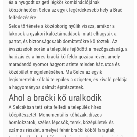
és a nyugodt szigeti légkör kombinációjának
köszönhetően Selca az egyik legérdekesebb hely a Brač
felfedezésére.
Selca története a középkorig nyúlik vissza, amikor a
lakosok a gyakori kalóztámadások miatt elhagyták a
partot, és biztonságosabb dombtetőkre költöztek. Az
évszázadok során a település fejlődött a mezőgazdaság, a
hajózás és a híres brački kő feldolgozása révén, amely
maradandó nyomot hagyott szinte minden ház, utca és
középület megjelenésében. Ma Selca az egyik
legismertebb kőfalú település a szigeten, és kiváló példája
a hagyományos dalmát építészetnek.
Ahol a brački kő uralkodik
A Selcákban tett séta felfedi a település híres
kőépítészetét. Monumentális kőházak, díszes
homlokzatok, széles lépcsők, terek, középületek és
számos részlet, amelyet fehér brački kőből faragtak,