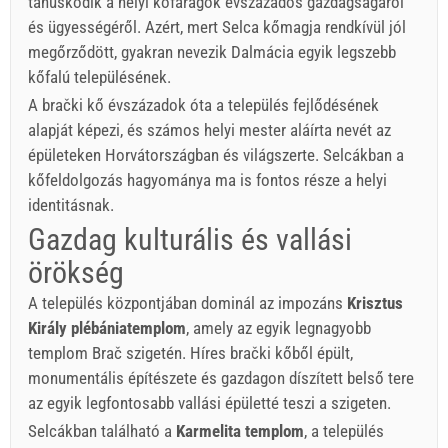
tanúskodik a helyi kőfaragók évszázados gazdagságáról
és ügyességéről. Azért, mert Selca kőmagja rendkívül jól
megőrződött, gyakran nevezik Dalmácia egyik legszebb
kőfalú településének.
A brački kő évszázadok óta a település fejlődésének
alapját képezi, és számos helyi mester aláírta nevét az
épületeken Horvátországban és világszerte. Selcákban a
kőfeldolgozás hagyománya ma is fontos része a helyi
identitásnak.
Gazdag kulturális és vallási
örökség
A település központjában dominál az impozáns
Krisztus
Király plébániatemplom
, amely az egyik legnagyobb
templom Brač szigetén. Híres brački kőből épült,
monumentális építészete és gazdagon díszített belső tere
az egyik legfontosabb vallási épületté teszi a szigeten.
Selcákban található a
Karmelita templom
, a település