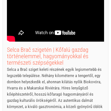
Selca Brač szigetén | Kőfalú gazdag
történelemmel, hagyományokkal és
természeti szépségekkel
Selca a Brač sziget keleti részének egyik legismertebb és
legszebb települése. Néhány kilométerre a tengertől, egy
dombon helyezkedik el, ahonnan kilátás nyílik Biokovóra,
Hvarra és a Makarskai Riviérára. Híres lenyűgöző
kőépítészetéről, hosszú kőfaragó hagyományáról és
gazdag kulturális örökségéről. Az autentikus dalmát
környezet, a kiváló gasztronómia, a közeli gyönyörű öblök