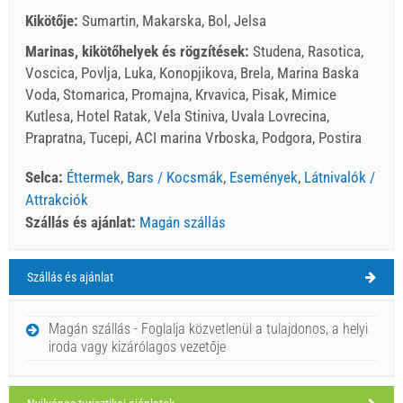
Kikötője:
Sumartin, Makarska, Bol, Jelsa
Marinas, kikötőhelyek és rögzítések:
Studena, Rasotica,
Voscica, Povlja, Luka, Konopjikova, Brela, Marina Baska
Voda, Stomarica, Promajna, Krvavica, Pisak, Mimice
Kutlesa, Hotel Ratak, Vela Stiniva, Uvala Lovrecina,
Prapratna, Tucepi, ACI marina Vrboska, Podgora, Postira
Selca:
Éttermek
,
Bars / Kocsmák
,
Események
,
Látnivalók /
Attrakciók
Szállás és ajánlat:
Magán szállás
Szállás és ajánlat
Selca Időjárás
CSÜTÖRTÖK
Magán szállás - Foglalja közvetlenül a tulajdonos, a helyi
iroda vagy kizárólagos vezetője
Horvátország
,
Brac sziget
,
Turistatérkép
SELCA