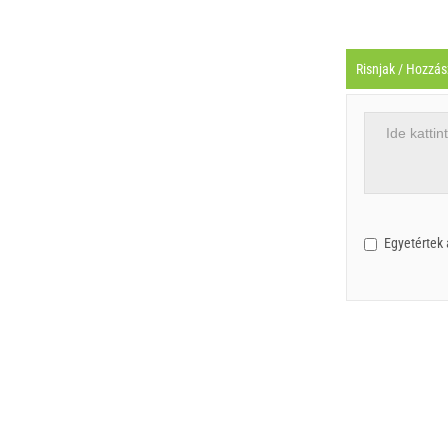
Risnjak / Hozzá
Egyetértek