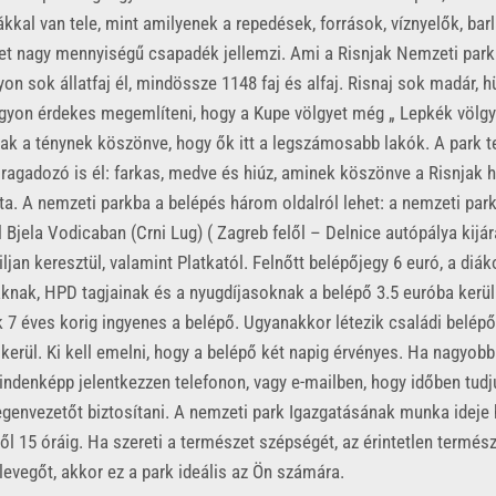
kkal van tele, mint amilyenek a repedések, források, víznyelők, bar
tet nagy mennyiségű csapadék jellemzi. Ami a Risnjak Nemzeti park 
nagyon sok állatfaj él, mindössze 1148 faj és alfaj. Risnaj sok madár, h
gyon érdekes megemlíteni, hogy a Kupe völgyet még „ Lepkék völgy
nak a ténynek köszönve, hogy ők itt a legszámosabb lakók. A park t
ragadozó is él: farkas, medve és hiúz, aminek köszönve a Risnjak
ta. A nemzeti parkba a belépés három oldalról lehet: a nemzeti park
l Bjela Vodicaban (Crni Lug) ( Zagreb felől – Delnice autópálya kijár
iljan keresztül, valamint Platkatól. Felnőtt belépőjegy 6 euró, a diá
knak, HPD tagjainak és a nyugdíjasoknak a belépő 3.5 euróba kerül
 7 éves korig ingyenes a belépő. Ugyanakkor létezik családi belépő
kerül. Ki kell emelni, hogy a belépő két napig érvényes. Ha nagyobb
indenképp jelentkezzen telefonon, vagy e-mailben, hogy időben tud
genvezetőt biztosítani. A nemzeti park Igazgatásának munka ideje 
től 15 óráig. Ha szereti a természet szépségét, az érintetlen termés
 levegőt, akkor ez a park ideális az Ön számára.