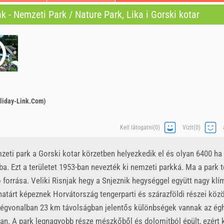
ak - Nemzeti Park / Nature Park, Lika i Gorski kotar
liday-Link.Com)
Kell látogatni(0)
Vizit(0)
eti park a Gorski kotar körzetben helyezkedik el és olyan 6400 ha 
a. Ezt a területet 1953-ban nevezték ki nemzeti parkká. Ma a park t
 forrása. Veliki Risnjak hegy a Snjeznik hegységgel együtt nagy klí
atárt képeznek Horvátország tengerparti és szárazföldi részei közö
égvonalban 23 km távolságban jelentős különbségek vannak az égh
an. A park legnagyobb része mészkőből és dolomitból épült, ezért 