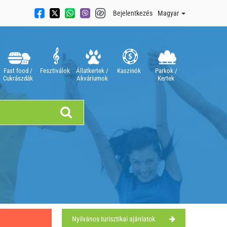
Bejelentkezés
Magyar
Fast food /
Fesztiválok
Állatkertek /
Kaszinók
Parkok /
Cukrászdák
Akváriumok
Kertek
Nyilvános turisztikai ajánlatok