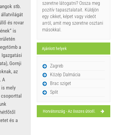
szeretne látogatni? Ossza meg
langok stb.
pozitív tapasztalatait. Küldjön
állatvilágát
egy cikket, képet vagy videót
üllő és rovar
arról, amit meg szeretne osztani
másokkal.
ének“ is
erületén
 hegytömb a
Ajánlott helyek
 Igazgatási
ata), Gornji
Zagreb
koknak, az
Közép Dalmácia
. A
Brac sziget
 is mely
Split
 csoporttal
junk
Horvátország - Az összes úticél.
hétfőtől
zetet és a