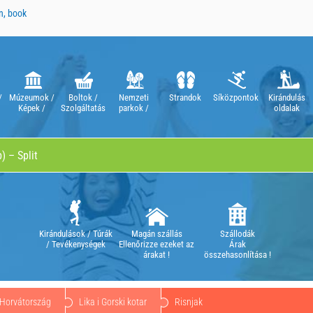
n, book
/
Múzeumok /
Boltok /
Nemzeti
Strandok
Síközpontok
Kirándulás
Képek /
Szolgáltatás
parkok /
oldalak
Színházak /
Natúrparkok
Operák
Kirándulások / Túrák
Magán szállás
Szállodák
/ Tevékenységek
Ellenőrizze ezeket az
Árak
árakat !
összehasonlítása !
Horvátország
Lika i Gorski kotar
Risnjak