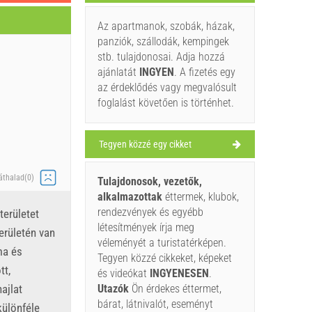
Az apartmanok, szobák, házak,
panziók, szállodák, kempingek
stb. tulajdonosai. Adja hozzá
ajánlatát
INGYEN
. A fizetés egy
az érdeklődés vagy megvalósult
foglalást követően is történhet.
Tegyen közzé egy cikket
áthalad(0)
Tulajdonosok, vezetők,
alkalmazottak
éttermek, klubok,
rendezvények és egyébb
területet
létesítmények írja meg
erületén van
véleményét a turistatérképen.
ma és
Tegyen közzé cikkeket, képeket
tt,
és videókat
INGYENESEN
.
ajlat
Utazók
Ön érdekes éttermet,
bárat, látnivalót, eseményt
különféle