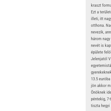
kraszt formá
Ezt a terüle
illeti, itt 
otthona. Na
nevezik, an
három nagy 
nevét is kap
épülete felö
Jelenjatól V
egyetemistá
gyerekeknek
13.5 euróba 
jön akkor m
Önöknek ide
péntekig, 7-
tiszta hegyi