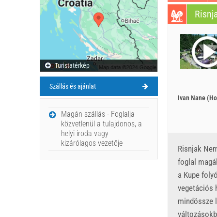
Risnj
Turistatérkép
Szállás és ajánlat
Ivan Nane (Ho
Magán szállás - Foglalja
közvetlenül a tulajdonos, a
helyi iroda vagy
kizárólagos vezetője
Risnjak Nemz
foglal magáb
a Kupe folyó
vegetációs h
mindössze l
változásokb