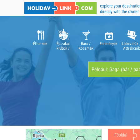
explore your destinatio
directly with the owner
Éttermek
Éjszakai
Bars /
Események
Látnivalók 
klubok /
Kocsmák
Attrakciók
diszkók
Főoldal