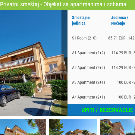
Privatni smeštaj - Objekat sa apartmanima i sobama
Smeštajna
Jedinica /
jedinica
Noćenje
S1 Room (2+0)
85.71 EUR - 142
A1 Apartment (2+2)
114.29 EUR - 
A2 Apartment (2+2)
114.29 EUR - 
A3 Apartment (2+1)
100 EUR - 
A4 Apartment (2+1)
100 EUR - 
UPITI / REZERVACIJE