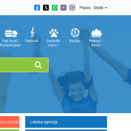
Prijava
Srpski
Fast food /
Festivali
Zoološki
Kazina
Parkovi /
Poslastičarnice
vrtovi /
Vrtovi
Akvarijumi
obama o454807
Lokalna agencija