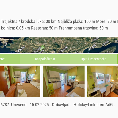
rajektna / brodska luka: 30 km Najbliža plaža: 100 m More: 70 m N
 / bolnica: 0.05 km Restoran: 50 m Prehrambena trgovina: 50 m
ene
Raspoloživost
Upiti i
Rezervacije
36787
.
Uneseno:
15.02.2025.
.
Dobavljač :
Holiday-Link.com AdG
.
.