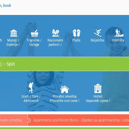
n, book
ti
Muzeji /
Trgovine /
Nacionalni
Plaže
Skijališta
Izletišta
Galerije /
Usluge
parkovi /
Kazališta /
Parkovi
Opere
prirode
Izleti / Ture /
Privatni smeštaj
Hoteli
Aktivnosti
Proverite ove cene !
Usporedi cijene !
ivatni smeštaj
Apartments and Room Boris - Objekat sa apartmanima i s