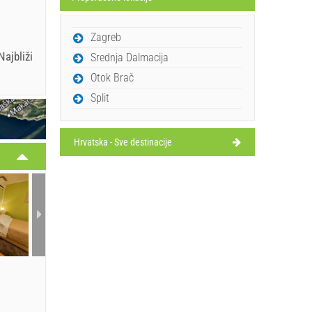
Zagreb
ajbliži
Srednja Dalmacija
Otok Brač
Split
Hrvatska - Sve destinacije