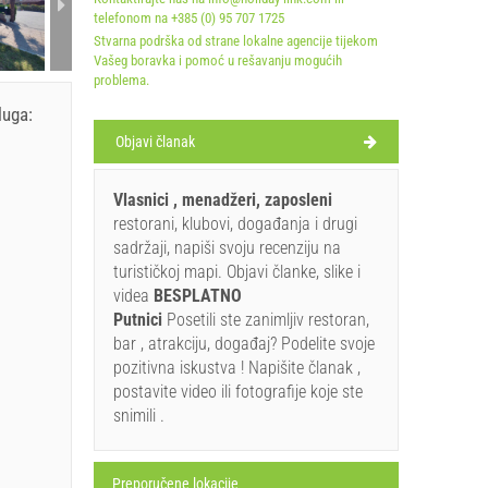
telefonom na +385 (0) 95 707 1725
Stvarna podrška od strane lokalne agencije tijekom
Vašeg boravka i pomoć u rešavanju mogućih
problema.
luga:
Objavi članak
Vlasnici , menadžeri, zaposleni
restorani, klubovi, događanja i drugi
sadržaji, napiši svoju recenziju na
turističkoj mapi. Objavi članke, slike i
videa
BESPLATNO
Putnici
Posetili ste zanimljiv restoran,
bar , atrakciju, događaj? Podelite svoje
pozitivna iskustva ! Napišite članak ,
postavite video ili fotografije koje ste
snimili .
Preporučene lokacije