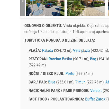
rtment (2+1):
OSNOVNO O OBJEKTU:
Vrsta objekta:
Objekat sa a
noćenja
Ukupan broj soba je: 1 Ukupan broj apartma
TURISTIČKA PONUDA U BLIZINI OBJEKTA:
PLAŽA:
Palada
(224.73 m),
Vela plaža
(433.42 m)
RESTORAN:
Rarebar Baška
(90.71 m),
Bag
(194.16
(522.42 m)
NOĆNI / DISKO KLUB:
Porto
(333.74 m)
BAR / PAB:
Blue
(255.01 m),
Timun
(279.73 m),
A
NACIONALNI PARK / PARK PRIRODE:
Velebit
(29
FAST FOOD / POSLASTIČARNICA:
Buffet Zarok
(