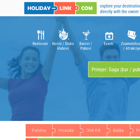
explore your destinatio
directly with the owner
Restorani
Noćni / Disko
Barovi /
Eventi
Znamenitos
klubovi
Pabovi
/ Atrakcije
Početna
Hrvatska
Otok Krk
Baška
Pr