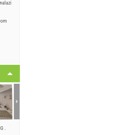
nalazi
vom
.
.
dG
.