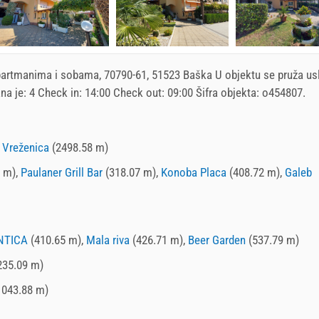
partmanima i sobama
, 70790-61, 51523 Baška U objektu se pruža us
na je: 4 Check in:
14:00
Check out:
09:00
Šifra objekta: o454807.
,
Vreženica
(2498.58 m)
 m),
Paulaner Grill Bar
(318.07 m),
Konoba Placa
(408.72 m),
Galeb
NTICA
(410.65 m),
Mala riva
(426.71 m),
Beer Garden
(537.79 m)
235.09 m)
1043.88 m)