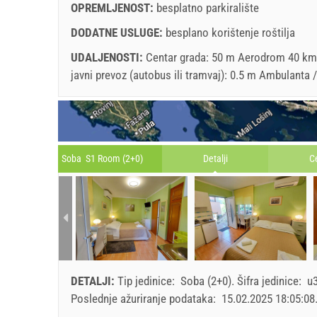
OPREMLJENOST:
besplatno parkiralište
DODATNE USLUGE:
besplano korištenje roštilja
UDALJENOSTI:
Centar grada: 50 m Aerodrom 40 km T
javni prevoz (autobus ili tramvaj): 0.5 m Ambulanta
Soba S1 Room (2+0)
Detalji
C
DETALJI:
Tip jedinice:
Soba (2+0)
.
Šifra jedinice:
u
Poslednje ažuriranje podataka:
15.02.2025 18:05:08