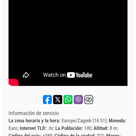
Información de servicio
La zona horaria y la hora:
Europe/Zagreb (16:51)
Moneda:
Euro
Internet TLD:
.hr
La Población:
100
Altitud:
8 m
Código del país:
+385
Código de la ciudad:
021
Mares: