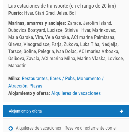
Las estaciones de transporte (en el rango de 20 km)
Puerto:
Hvar, Stari Grad, Jelsa, Bol
Marinas, amarres y anclajes:
Zarace, Jerolim Island,
Dubovica Boatyard, Lucisce, Stiniva - Hvar, Marinkovac,
Mala Garska, Vira, Vela Garska, ACI marina Palmizana,
Glavna, Vinogradisce, Parja, Zukova, Luka Tiha, Nedjelja,
Tarsce, Soline, Pelegrin, Ivan Dolac, ACI marina Vrboska,
Osibova, Zavala, ACI marina Milna, Marina Vlaska, Lovisce,
Manastir
Milna:
Restaurantes
,
Bares / Pubs
,
Monumento /
Atracción
,
Playas
Alojamiento y oferta:
Alquileres de vacaciones
Alojamiento y oferta
Milna Pronóstico del tiempo
VIERNES
Alquileres de vacaciones - Reserve directamente con el