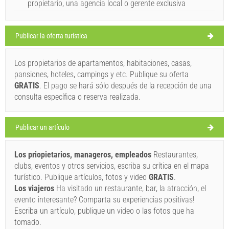
propietario, una agencia local o gerente exclusiva
Croacia
,
Isla de Hvar
,
Mapa turístico
MILNA
Publicar la oferta turística
Los propietarios de apartamentos, habitaciones, casas,
Tiki (Bar / Pub) Milna
pansiones, hoteles, campings y etc. Publique su oferta
33°C
GRATIS
. El pago se hará sólo después de la recepción de una
consulta específica o reserva realizada.
cielo claro
Publicar un artículo
Velocidad del viento: 5.79 km/h
Los priopietarios, manageros, empleados
Restaurantes,
sábado,
33°C
cielo claro
clubs, eventos y otros servicios, escriba su crítica en el mapa
8/8/26
Ivan Nane (Facebook page)
turístico. Publique artículos, fotos y video
GRATIS
.
Address:
Milna 5
WORKING HOURS
domingo,
Los viajeros
Ha visitado un restaurante, bar, la atracción, el
27°C
cielo claro
evento interesante? Comparta su experiencias positivas!
9/8/26
Debe visitar(/)
Visitar(/)
Omita(/)
Escriba un artículo, publique un video o las fotos que ha
lunes,
27°C
tomado.
cielo claro